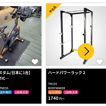
中古品
スタム/日本に1台】
ハードパワーラック２
TIC…
TM159
TNESS
BODYMAKER
送料無料
2段階決済
レンタル
2段階決済
1740
～
円～