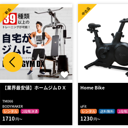
中古品
新品
【業界最安値】ホームジムＤＸ
Home Bike
TM066
BODYMAKER
uFit
レンタル
2段階決済
レンタル
送料無料
2段階
1710
1230
円～
円～