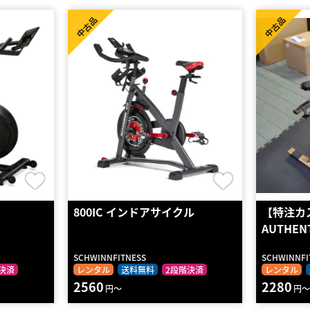
中古品
中古品
800IC インドアサイクル
【特注カ
AUTHEN
SCHWINNFITNESS
SCHWINNFI
決済
レンタル
送料無料
2段階決済
レンタル
2560
2280
円～
円