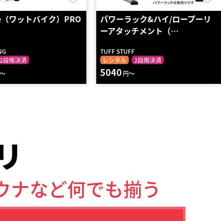
ike（ワットバイク）PRO
パワーラック&ハイ/ロープーリ
ーアタッチメント（…
NG
TUFF STUFF
2段階決済
レンタル
2段階決済
5040
～
円～
リ
ウナなど何でも揃う