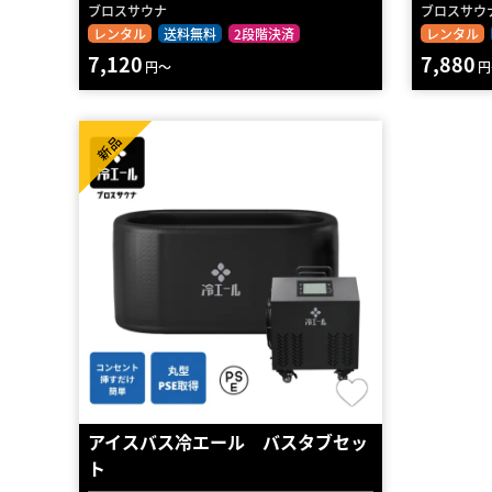
ブロスサウナ
ブロスサウ
レンタル
送料無料
2段階決済
レンタル
7,120
7,880
円～
円
新品
アイスバス冷エール バスタブセッ
ト