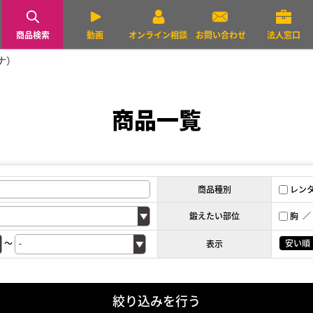
商品検索
動画
オンライン相談
お問い合わせ
法人窓口
ナ）
商品一覧
商品種別
レン
鍛えたい部位
胸
～
安い順
表示
絞り込みを行う