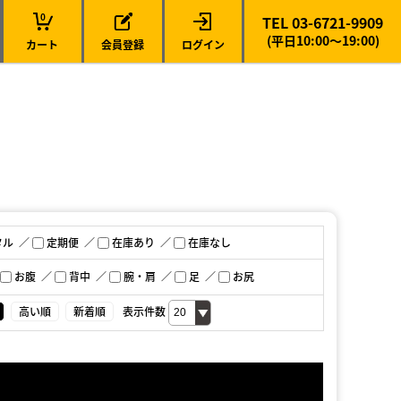
0
TEL 03-6721-9909
(平日10:00～19:00)
カート
会員登録
ログイン
タル
定期便
在庫あり
在庫なし
お腹
背中
腕・肩
足
お尻
高い順
新着順
表示件数