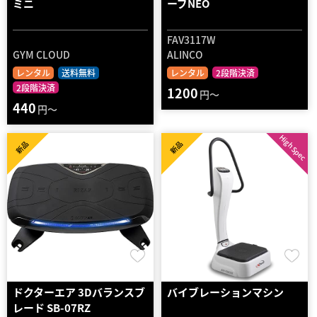
ミニ
ーブNEO
FAV3117W
GYM CLOUD
ALINCO
レンタル
送料無料
レンタル
2段階決済
2段階決済
1200
円～
440
円～
High Spec
新品
新品
ドクターエア 3Dバランスブ
バイブレーションマシン
レード SB-07RZ