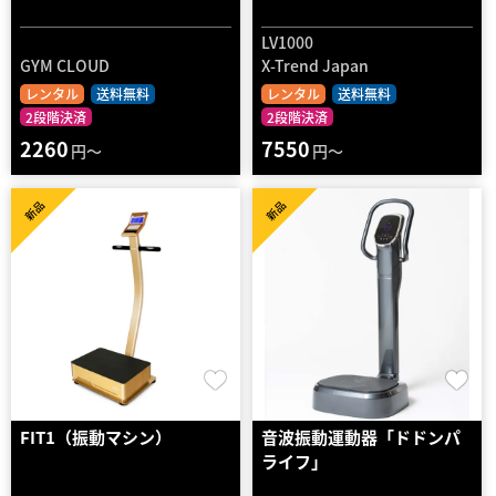
LV1000
GYM CLOUD
X-Trend Japan
レンタル
送料無料
レンタル
送料無料
2段階決済
2段階決済
2260
7550
円～
円～
新品
新品
FIT1（振動マシン）
音波振動運動器「ドドンパ
ライフ」