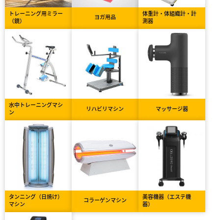
トレーニング用ミラー
体重計・体組織計・計
ヨガ用品
（鏡）
測器
水中トレーニングマシ
リハビリマシン
マッサージ器
ン
タンニング（日焼け）
美容機器（エステ機
コラーゲンマシン
マシン
器）