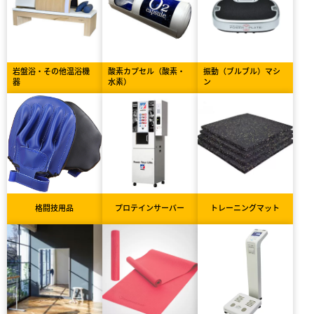
岩盤浴・その他温浴機
酸素カプセル（酸素・
振動（ブルブル）マシ
器
水素）
ン
格闘技用品
プロテインサーバー
トレーニングマット