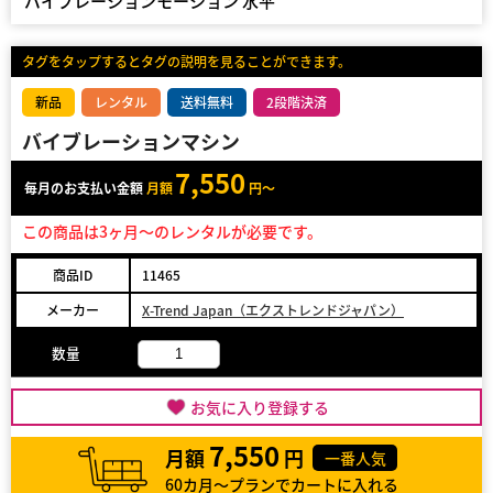
バイブレーションモーション 水平
タグをタップするとタグの説明を見ることができます。
新品
レンタル
送料無料
2段階決済
バイブレーションマシン
7,550
毎月のお支払い金額
月額
円～
この商品は3ヶ月～のレンタルが必要です。
商品ID
11465
メーカー
X-Trend Japan（エクストレンドジャパン）
数量
お気に入り登録する
7,550
月額
円
一番人気
60カ月～プランでカートに入れる