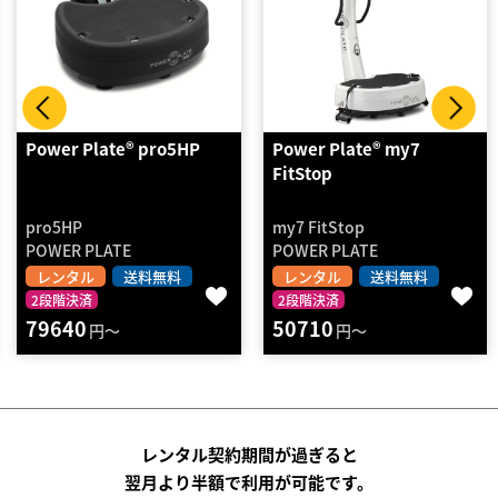
P
Power Plate® my7
振動マシン バランスウ
FitStop
ブコンパクト（カラー/
my7 FitStop
FAV5019N
POWER PLATE
ALINCO
レンタル
送料無料
レンタル
2段階決済
2段階決済
370
円～
50710
円～
レンタル契約期間が過ぎると
翌月より半額で利用が可能です。