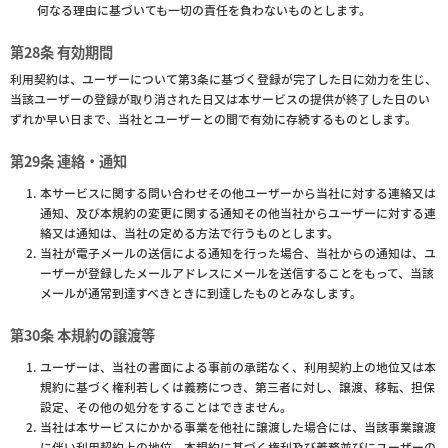
何なる理由に基づいても一切の責任を負わないものとします。
第28条 有効期間
利用契約は、ユーザーについて第3条に基づく登録が完了した日に効力を生じ、
当該ユーザーの登録が取り消された日又は本サービスの提供が終了した日のい
ずれか早い日まで、当社とユーザーとの間で有効に存続するものとします。
第29条 連絡・通知
本サービスに関する問い合わせその他ユーザーから当社に対する連絡又は
通知、及び本規約の変更に関する通知その他当社からユーザーに対する連
絡又は通知は、当社の定める方法で行うものとします。
当社が電子メールの送信による通知を行った場合、当社からの通知は、ユ
ーザーが登録したメールアドレスにメールを送信することをもって、当該
メールが通常到達すべきときに到達したものとみなします。
第30条 本規約の譲渡等
ユーザーは、当社の書面による事前の承諾なく、利用契約上の地位又は本
規約に基づく権利若しくは義務につき、第三者に対し、譲渡、移転、担保
設定、その他の処分をすることはできません。
当社は本サービスにかかる事業を他社に譲渡した場合には、当該事業譲渡
に伴い利用契約上の地位、本規約に基づく権利及び義務並びにユーザーの