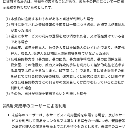
に該当する場合は、登録を拒否することがあり、またその理由について一切開
示義務を負わないものとします。
本規約に違反するおそれがあると当社が判断した場合
当社に提供された登録情報の全部又は一部につき虚偽、誤記又は記載漏れ
があった場合
過去に本サービスの利用の登録を取り消された者、又は現在受けている者
である場合
未成年、成年被後見人、被保佐人又は被補助人のいずれかであり、法定代
理人、後見人､保佐人又は補助人の同意等を得ていなかった場合
反社会的勢力等（暴力団、暴力団員、暴力団準構成員、暴力団関係企業、
総会屋、その他暴力、威力又は詐欺的手法を利用して経済的利益を追求す
る集団又は個人を意味します。以下同じ。）である、又は資金提供その他
を通じて反社会的勢力等の維持、運営若しくは経営に協力若しくは関与す
る等反社会的勢力等との何らかの交流若しくは関与を行っていると当社が
判断した場合
その他、当社が登録を適当でないと判断した場合
第5条 未成年のユーザーによる利用
未成年のユーザーは、本サービスに利用登録を申請する場合、及び本サー
ビスを利用して商品をレンタル又は購入する場合の一切につき、親権者等
の法定代理人の同意を得た上でこれを行うものとします。未成年のユーザ