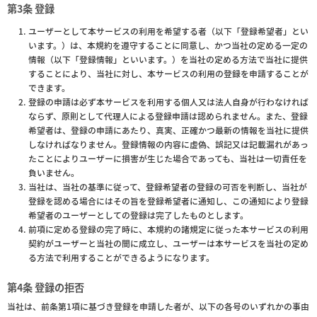
第3条 登録
ユーザーとして本サービスの利用を希望する者（以下「登録希望者」とい
います。）は、本規約を遵守することに同意し、かつ当社の定める一定の
情報（以下「登録情報」といいます。）を当社の定める方法で当社に提供
することにより、当社に対し、本サービスの利用の登録を申請することが
できます。
登録の申請は必ず本サービスを利用する個人又は法人自身が行わなければ
ならず、原則として代理人による登録申請は認められません。また、登録
希望者は、登録の申請にあたり、真実、正確かつ最新の情報を当社に提供
しなければなりません。登録情報の内容に虚偽、誤記又は記載漏れがあっ
たことによりユーザーに損害が生じた場合であっても、当社は一切責任を
負いません。
当社は、当社の基準に従って、登録希望者の登録の可否を判断し、当社が
登録を認める場合にはその旨を登録希望者に通知し、この通知により登録
希望者のユーザーとしての登録は完了したものとします。
前項に定める登録の完了時に、本規約の諸規定に従った本サービスの利用
契約がユーザーと当社の間に成立し、ユーザーは本サービスを当社の定め
る方法で利用することができるようになります。
第4条 登録の拒否
当社は、前条第1項に基づき登録を申請した者が、以下の各号のいずれかの事由