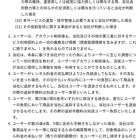
力等の維持、運営若しくは経営に協力若しくは関与する等、反社会
的勢力等との何らかの交流若しくは関与を行っていると当社が判断
した場合
本サービスの運営・保守管理上必要であると当社が判断した場合
その他前各号に類する事由があると当社が判断した場合
ユーザーは、アカウント削除後も、当社及びその他の第三者に対するサー
ビス利用契約上の一切の義務及び債務（損害賠償債務を含みますが、これ
に限りません。）を免れるものではありません。
当社は、本条に基づき当社が行った行為によりユーザーに生じた損害につ
いて一切の責任を負わず、ユーザーのアカウント削除後も、当該ユーザー
が当社に提供した情報を保有・利用することができるものとします。
ユーザーがレンタル料金の支払期日より2ヶ月経過してもなお、その支払
いを怠った場合、その日から1ヶ月以内にユーザーの負担において商品を
当社に返却するものとし、当社はユーザーを退会させるものとします。そ
の際の返却手数料は別途ユーザー負担といたします。
ユーザーが、第20条1項の各号いずれかに該当する場合は、直ちにユーザ
ーの負担において商品を当社に返却するものとし、当社はユーザーを退会
させるものとします。その際の返却手数料は別途ユーザー負担といたしま
す。
ユーザーが第20条4項、5項に定めた手続きをしなかった場合、当社は対
象商品をメーカー等に保証するための概算費用として、対象商品のレンタ
ル料金の未払い分（残りの契約期間分）をユーザーに対し請求するものと