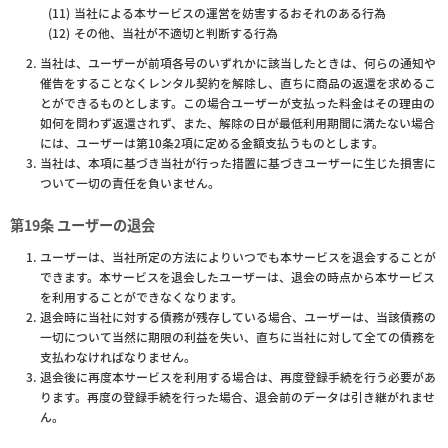
当社による本サービスの運営を妨害するおそれのある行為
その他、当社が不適切と判断する行為
当社は、ユーザーが前項各号のいずれかに該当したときは、何らの通知や
催告をすることなくレンタル契約を解除し、直ちに商品の返還を求めるこ
とができるものとします。この場合ユーザーが支払った料金はその理由の
如何を問わず返還されず、また、解除の日が最低利用期間に満たない場合
には、ユーザーは第10条2項に定める金額支払うものとします。
当社は、本項に基づき当社が行った措置に基づきユーザーに生じた損害に
ついて一切の責任を負いません。
第19条 ユーザーの退会
ユーザーは、当社所定の方法によりいつでも本サービスを退会することが
できます。本サービスを退会したユーザーは、退会の時点から本サービス
を利用することができなくなります。
退会時に当社に対する債務が残存している場合、ユーザーは、当該債務の
一切について当然に期限の利益を失い、直ちに当社に対して全ての債務を
支払わなければなりません。
退会後に再度本サービスを利用する場合は、再度登録手続を行う必要があ
ります。再度の登録手続を行った場合、退会前のデータは引き継がれませ
ん。