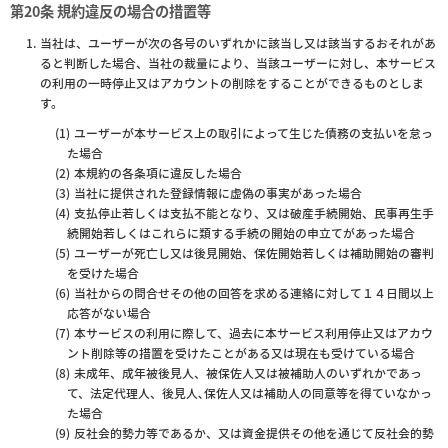
第20条 規約違反の場合の措置等
当社は、ユーザーが次の各号のいずれかに該当し又は該当するおそれがあ
ると判断した場合、当社の裁量により、当該ユーザーに対し、本サービス
の利用の一時停止又はアカウントの削除をすることができるものとしま
す。
ユーザーが本サービス上の取引によって生じた債務の支払いを怠っ
た場合
本規約の各条項に違反した場合
当社に提供された登録情報に虚偽の事実があった場合
支払停止若しくは支払不能となり、又は破産手続開始、民事再生手
続開始若しくはこれらに類する手続の開始の申立てがあった場合
ユーザーが死亡し又は後見開始、保佐開始若しくは補助開始の審判
を受けた場合
当社からの問合せその他の回答を求める連絡に対して１４日間以上
応答がない場合
本サービスの利用に際して、過去に本サービス利用停止又はアカウ
ント削除等の措置を受けたことがある又は現在も受けている場合
未成年、成年被後見人、被保佐人又は被補助人のいずれかであっ
て、法定代理人、後見人､保佐人又は補助人の同意等を得ていなかっ
た場合
反社会的勢力等であるか、又は資金提供その他を通じて反社会的勢