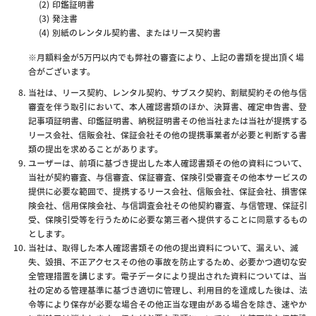
印鑑証明書
発注書
別紙のレンタル契約書、またはリース契約書
※月額料金が5万円以内でも弊社の審査により、上記の書類を提出頂く場
合がございます。
当社は、リース契約、レンタル契約、サブスク契約、割賦契約その他与信
審査を伴う取引において、本人確認書類のほか、決算書、確定申告書、登
記事項証明書、印鑑証明書、納税証明書その他当社または当社が提携する
リース会社、信販会社、保証会社その他の提携事業者が必要と判断する書
類の提出を求めることがあります。
ユーザーは、前項に基づき提出した本人確認書類その他の資料について、
当社が契約審査、与信審査、保証審査、保険引受審査その他本サービスの
提供に必要な範囲で、提携するリース会社、信販会社、保証会社、損害保
険会社、信用保険会社、与信調査会社その他契約審査、与信管理、保証引
受、保険引受等を行うために必要な第三者へ提供することに同意するもの
とします。
当社は、取得した本人確認書類その他の提出資料について、漏えい、滅
失、毀損、不正アクセスその他の事故を防止するため、必要かつ適切な安
全管理措置を講じます。電子データにより提出された資料については、当
社の定める管理基準に基づき適切に管理し、利用目的を達成した後は、法
令等により保存が必要な場合その他正当な理由がある場合を除き、速やか