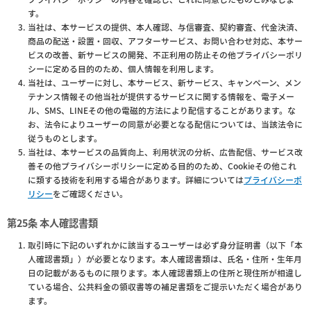
す。
当社は、本サービスの提供、本人確認、与信審査、契約審査、代金決済、
商品の配送・設置・回収、アフターサービス、お問い合わせ対応、本サー
ビスの改善、新サービスの開発、不正利用の防止その他プライバシーポリ
シーに定める目的のため、個人情報を利用します。
当社は、ユーザーに対し、本サービス、新サービス、キャンペーン、メン
テナンス情報その他当社が提供するサービスに関する情報を、電子メー
ル、SMS、LINEその他の電磁的方法により配信することがあります。な
お、法令によりユーザーの同意が必要となる配信については、当該法令に
従うものとします。
当社は、本サービスの品質向上、利用状況の分析、広告配信、サービス改
善その他プライバシーポリシーに定める目的のため、Cookieその他これ
に類する技術を利用する場合があります。詳細については
プライバシーポ
リシー
をご確認ください。
第25条 本人確認書類
取引時に下記のいずれかに該当するユーザーは必ず身分証明書（以下「本
人確認書類」）が必要となります。本人確認書類は、氏名・住所・生年月
日の記載があるものに限ります。本人確認書類上の住所と現住所が相違し
ている場合、公共料金の領収書等の補足書類をご提示いただく場合があり
ます。