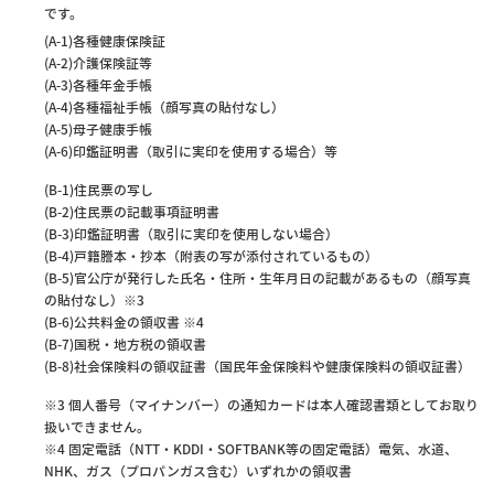
です。
(A-1)各種健康保険証
(A-2)介護保険証等
(A-3)各種年金手帳
(A-4)各種福祉手帳（顔写真の貼付なし）
(A-5)母子健康手帳
(A-6)印鑑証明書（取引に実印を使用する場合）等
(B-1)住民票の写し
(B-2)住民票の記載事項証明書
(B-3)印鑑証明書（取引に実印を使用しない場合）
(B-4)戸籍謄本・抄本（附表の写が添付されているもの）
(B-5)官公庁が発行した氏名・住所・生年月日の記載があるもの（顔写真
の貼付なし）※3
(B-6)公共料金の領収書 ※4
(B-7)国税・地方税の領収書
(B-8)社会保険料の領収証書（国民年金保険料や健康保険料の領収証書）
※3 個人番号（マイナンバー）の通知カードは本人確認書類としてお取り
扱いできません。
※4 固定電話（NTT・KDDI・SOFTBANK等の固定電話）電気、水道、
NHK、ガス（プロパンガス含む）いずれかの領収書