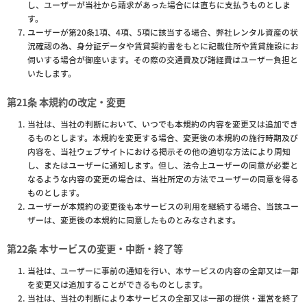
し、ユーザーが当社から請求があった場合には直ちに支払うものとしま
す。
ユーザーが第20条1項、4項、5項に該当する場合、弊社レンタル資産の状
況確認の為、身分証データや賃貸契約書をもとに記載住所や賃貸施設にお
伺いする場合が御座います。その際の交通費及び諸経費はユーザー負担と
いたします。
第21条 本規約の改定・変更
当社は、当社の判断において、いつでも本規約の内容を変更又は追加でき
るものとします。本規約を変更する場合、変更後の本規約の施行時期及び
内容を、当社ウェブサイトにおける掲示その他の適切な方法により周知
し、またはユーザーに通知します。但し、法令上ユーザーの同意が必要と
なるような内容の変更の場合は、当社所定の方法でユーザーの同意を得る
ものとします。
ユーザーが本規約の変更後も本サービスの利用を継続する場合、当該ユー
ザーは、変更後の本規約に同意したものとみなされます。
第22条 本サービスの変更・中断・終了等
当社は、ユーザーに事前の通知を行い、本サービスの内容の全部又は一部
を変更又は追加することができるものとします。
当社は、当社の判断により本サービスの全部又は一部の提供・運営を終了