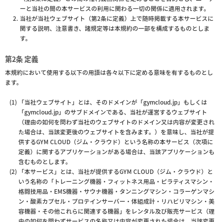
ーと当社の間の本サービスの利用に関わる一切の関係に適用されます。
当社が当社ウェブサイト（第2条に定義）上で随時掲載する本サービスに
関する説明、注意書き、諸規定等は本規約の一部を構成するものとしま
す。
第2条 定義
本規約において使用する以下の用語は各々以下に定める意味を有するものとし
ます。
「当社ウェブサイト」とは、そのドメインが「gymcloud.jp」もしくは
「gymcloud.jp」のサブドメインである、当社が運営するウェブサイト
（理由の如何を問わず当社のウェブサイトのドメイン又は内容が変更され
た場合は、当該変更後のウェブサイトを含みます。）を意味し、当社が提
供するGYM CLOUD（ジム・クラウド）という名称の本サービス（次項に
定義）に関するアプリケーションがある場合は、当該アプリケーションも
含むものとします。
「本サービス」とは、当社が提供するGYM CLOUD（ジム・クラウド）と
いう名称の「トレーニング機器・フィットネス用品・ピラティスマシン・
格闘技用品・EMS機器・サウナ機器・タンニングマシン・コラーゲンマシ
ン・酸素カプセル・プロテインサーバー・体組成計・リハビリマシン・美
容機器・その他これらに関連する機器」をレンタル及び販売サービス（理
由の如何を問わずサービスの名称又は内容が変更された場合は、当該変更