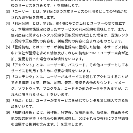
後のサービスを含みます。）を意味します。
「ユーザー」とは、第3条に基づき本サービスの利用者としての登録がな
されたお客様を意味します。
「利用契約」とは、第3条、第4項に基づき当社とユーザーの間で成立す
る、本規約の諸規定に従った本サービスの利用契約を意味します。また、
個別商品に関するレンタル契約や買取契約が成立した場合は、当該レンタ
ル契約や買取契約の内容も、利用契約の内容に含まれるものとします。
「登録情報」とはユーザーが利用登録時に登録した情報、本サービス利用
中に当社が登録を求めた情報及びこれらの情報についてユーザー自身が追
加、変更を行った場合の当該情報をいいます。
「アカウント」とは、ユーザーID、パスワード、その他ユーザーとして本
サービスを利用するために必要な情報をいいます。
「コンテンツ」とは、ユーザーが本サービスを通じてアクセスすることが
できる情報（文章、画像、動画、音声、音楽その他のサウンド、イメー
ジ、ソフトウェア、プログラム、コードその他のデータを含みますが、こ
れらに限られません。）をいいます。
「商品」とは、ユーザーが本サービスを通じてレンタル又は購入できる製
品をいいます。
「知的財産権」とは、著作権、特許権、実用新案権、商標権、意匠権その
他の知的財産権（それらの権利を取得し、又はそれらの権利につき登録等
を出願する権利を含みます。）を意味します。