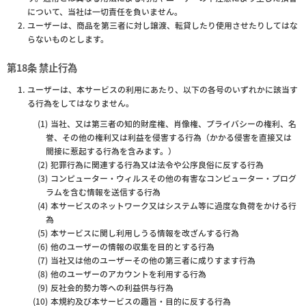
について、当社は一切責任を負いません。
ユーザーは、商品を第三者に対し譲渡、転貸したり使用させたりしてはな
らないものとします。
第18条 禁止行為
ユーザーは、本サービスの利用にあたり、以下の各号のいずれかに該当す
る行為をしてはなりません。
当社、又は第三者の知的財産権、肖像権、プライバシーの権利、名
誉、その他の権利又は利益を侵害する行為（かかる侵害を直接又は
間接に惹起する行為を含みます。）
犯罪行為に関連する行為又は法令や公序良俗に反する行為
コンピューター・ウィルスその他の有害なコンピューター・プログ
ラムを含む情報を送信する行為
本サービスのネットワーク又はシステム等に過度な負荷をかける行
為
本サービスに関し利用しうる情報を改ざんする行為
他のユーザーの情報の収集を目的とする行為
当社又は他のユーザーその他の第三者に成りすます行為
他のユーザーのアカウントを利用する行為
反社会的勢力等への利益供与行為
本規約及び本サービスの趣旨・目的に反する行為