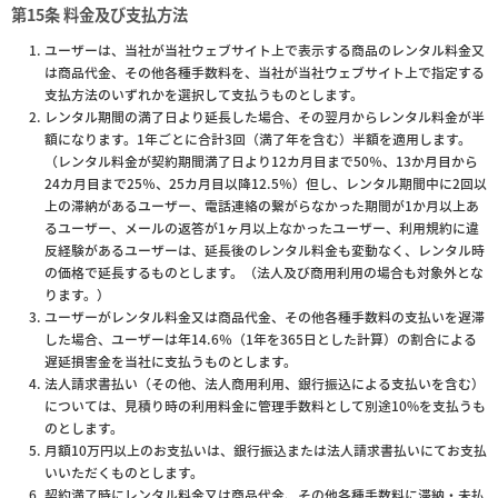
第15条 料金及び支払方法
ユーザーは、当社が当社ウェブサイト上で表示する商品のレンタル料金又
は商品代金、その他各種手数料を、当社が当社ウェブサイト上で指定する
支払方法のいずれかを選択して支払うものとします。
レンタル期間の満了日より延長した場合、その翌月からレンタル料金が半
額になります。1年ごとに合計3回（満了年を含む）半額を適用します。
（レンタル料金が契約期間満了日より12カ月目まで50％、13か月目から
24カ月目まで25％、25カ月目以降12.5％）但し、レンタル期間中に2回以
上の滞納があるユーザー、電話連絡の繋がらなかった期間が1か月以上あ
るユーザー、メールの返答が1ヶ月以上なかったユーザー、利用規約に違
反経験があるユーザーは、延長後のレンタル料金も変動なく、レンタル時
の価格で延長するものとします。（法人及び商用利用の場合も対象外とな
ります。）
ユーザーがレンタル料金又は商品代金、その他各種手数料の支払いを遅滞
した場合、ユーザーは年14.6％（1年を365日とした計算）の割合による
遅延損害金を当社に支払うものとします。
法人請求書払い（その他、法人商用利用、銀行振込による支払いを含む）
については、見積り時の利用料金に管理手数料として別途10%を支払うも
のとします。
月額10万円以上のお支払いは、銀行振込または法人請求書払いにてお支払
いいただくものとします。
契約満了時にレンタル料金又は商品代金、その他各種手数料に滞納・未払