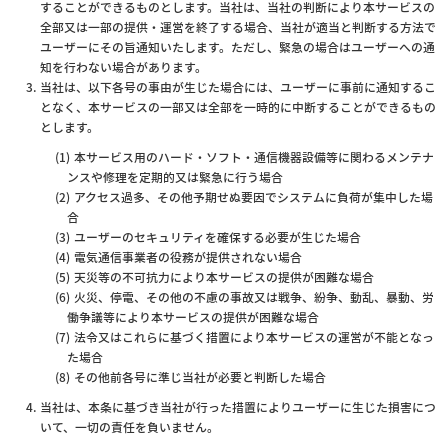
することができるものとします。当社は、当社の判断により本サービスの
全部又は一部の提供・運営を終了する場合、当社が適当と判断する方法で
ユーザーにその旨通知いたします。ただし、緊急の場合はユーザーへの通
知を行わない場合があります。
当社は、以下各号の事由が生じた場合には、ユーザーに事前に通知するこ
となく、本サービスの一部又は全部を一時的に中断することができるもの
とします。
本サービス用のハード・ソフト・通信機器設備等に関わるメンテナ
ンスや修理を定期的又は緊急に行う場合
アクセス過多、その他予期せぬ要因でシステムに負荷が集中した場
合
ユーザーのセキュリティを確保する必要が生じた場合
電気通信事業者の役務が提供されない場合
天災等の不可抗力により本サービスの提供が困難な場合
火災、停電、その他の不慮の事故又は戦争、紛争、動乱、暴動、労
働争議等により本サービスの提供が困難な場合
法令又はこれらに基づく措置により本サービスの運営が不能となっ
た場合
その他前各号に準じ当社が必要と判断した場合
当社は、本条に基づき当社が行った措置によりユーザーに生じた損害につ
いて、一切の責任を負いません。