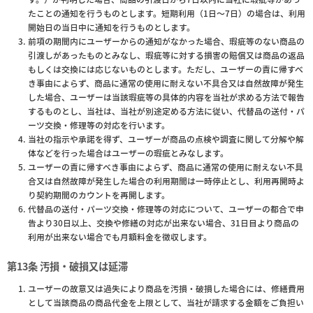
たことの通知を行うものとします。短期利用（1日～7日）の場合は、利用
開始日の当日中に通知を行うものとします。
前項の期間内にユーザーからの通知がなかった場合、瑕疵等のない商品の
引渡しがあったものとみなし、瑕疵等に対する損害の賠償又は商品の返品
もしくは交換には応じないものとします。ただし、ユーザーの責に帰すべ
き事由によらず、商品に通常の使用に耐えない不具合又は自然故障が発生
した場合、ユーザーは当該瑕疵等の具体的内容を当社が求める方法で報告
するものとし、当社は、当社が別途定める方法に従い、代替品の送付・パ
ーツ交換・修理等の対応を行います。
当社の指示や承諾を得ず、ユーザーが商品の点検や調査に関して分解や解
体などを行った場合はユーザーの瑕疵とみなします。
ユーザーの責に帰すべき事由によらず、商品に通常の使用に耐えない不具
合又は自然故障が発生した場合の利用期間は一時停止とし、利用再開時よ
り契約期間のカウントを再開します。
代替品の送付・パーツ交換・修理等の対応について、ユーザーの都合で申
告より30日以上、交換や修繕の対応が出来ない場合、31日目より商品の
利用が出来ない場合でも月額料金を徴収します。
第13条 汚損・破損又は延滞
ユーザーの故意又は過失により商品を汚損・破損した場合には、修繕費用
として当該商品の商品代金を上限として、当社が請求する金額をご負担い