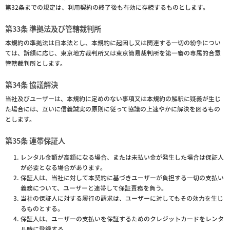
第32条までの規定は、利用契約の終了後も有効に存続するものとします。
第33条 準拠法及び管轄裁判所
本規約の準拠法は日本法とし、本規約に起因し又は関連する一切の紛争につい
ては、訴額に応じ、東京地方裁判所又は東京簡易裁判所を第一審の専属的合意
管轄裁判所とします。
第34条 協議解決
当社及びユーザーは、本規約に定めのない事項又は本規約の解釈に疑義が生じ
た場合には、互いに信義誠実の原則に従って協議の上速やかに解決を図るもの
とします。
第35条 連帯保証人
レンタル金額が高額になる場合、または未払い金が発生した場合は保証人
が必要となる場合があります。
保証人は、当社に対して本契約に基づきユーザーが負担する一切の支払い
義務について、ユーザーと連帯して保証責務を負う。
当社の保証人に対する履行の請求は、ユーザーに対してもその効力を生じ
るものとする。
保証人は、ユーザーの支払いを保証するためのクレジットカードをレンタ
ル時に登録する。