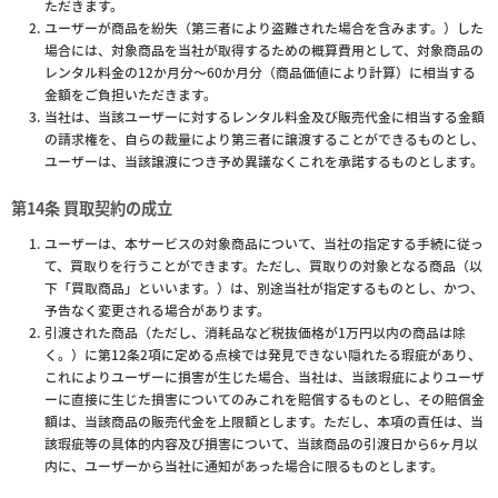
ただきます。
ユーザーが商品を紛失（第三者により盗難された場合を含みます。）した
場合には、対象商品を当社が取得するための概算費用として、対象商品の
レンタル料金の12か月分～60か月分（商品価値により計算）に相当する
金額をご負担いただきます。
当社は、当該ユーザーに対するレンタル料金及び販売代金に相当する金額
の請求権を、自らの裁量により第三者に譲渡することができるものとし、
ユーザーは、当該譲渡につき予め異議なくこれを承諾するものとします。
第14条 買取契約の成立
ユーザーは、本サービスの対象商品について、当社の指定する手続に従っ
て、買取りを行うことができます。ただし、買取りの対象となる商品（以
下「買取商品」といいます。）は、別途当社が指定するものとし、かつ、
予告なく変更される場合があります。
引渡された商品（ただし、消耗品など税抜価格が1万円以内の商品は除
く。）に第12条2項に定める点検では発見できない隠れたる瑕疵があり、
これによりユーザーに損害が生じた場合、当社は、当該瑕疵によりユーザ
ーに直接に生じた損害についてのみこれを賠償するものとし、その賠償金
額は、当該商品の販売代金を上限額とします。ただし、本項の責任は、当
該瑕疵等の具体的内容及び損害について、当該商品の引渡日から6ヶ月以
内に、ユーザーから当社に通知があった場合に限るものとします。