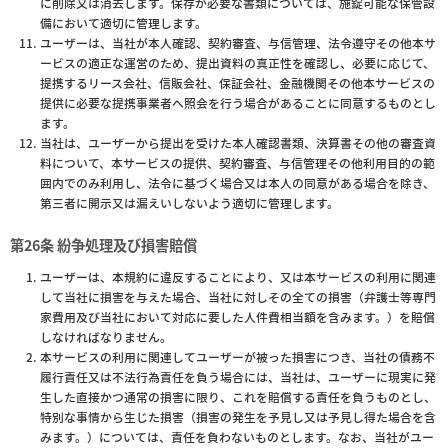
に削除又は消去します。保存が必要な書類については、施錠可能な保管設
備において適切に管理します。
ユーザーは、当社が本人確認、契約審査、与信管理、法令遵守その他本サ
ービスの適正な運営のため、提出資料の真正性を確認し、必要に応じて、
提携するリース会社、信販会社、保証会社、金融機関その他本サービスの
提供に必要な提携事業者へ照会を行う場合があることに同意するものとし
ます。
当社は、ユーザーから提出を受けた本人確認書類、決算書その他の審査資
料について、本サービスの提供、契約審査、与信管理その他利用目的の範
囲内でのみ利用し、法令に基づく場合又は本人の同意がある場合を除き、
第三者に開示又は漏えいしないよう適切に管理します。
第26条 紛争処理及び損害賠償
ユーザーは、本規約に違反することにより、又は本サービスの利用に関連
して当社に損害を与えた場合、当社に対しその全ての損害（弁護士等専門
家費用及び当社において対応に要した人件費相当額を含みます。）を賠償
しなければなりません。
本サービスの利用に関連してユーザーが被った損害につき、当社の債務不
履行責任又は不法行為責任を負う場合には、当社は、ユーザーに現実に発
生した直接かつ通常の損害に限り、これを賠償する責任を負うものとし、
特別な事情から生じた損害（損害の発生を予見し又は予見し得た場合を含
みます。）については、責任を負わないものとします。なお、当社がユー