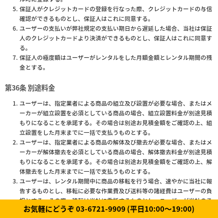
保証人がクレジットカードの登録を行なった際、クレジットカードの与信
確認ができるものとし、保証人はこれに同意する。
ユーザーの支払いが弊社規定の支払い期日から遅延した場合、当社は保証
人のクレジットカードより決済ができるものとし、保証人はこれに同意す
る。
保証人の極度額はユーザーがレンタルをした月額金額とレンタル期間の残
金とする。
第36条 別途料金
ユーザーは、指定業者による商品の組立及び設置が必要な場合、またはメ
ーカーが組立設置を必須としている商品の場合、組立設置料金が別途見積
もりになることを承諾する。その場合は別途お見積金額をご確認の上、組
立設置をした月末までに一括で支払うものとする。
ユーザーは、指定業者による商品の解体及び撤去が必要な場合、またはメ
ーカーが解体撤去を必須としている商品の場合、解体撤去料金が別途見積
もりになることを承諾する。その場合は別途お見積金額をご確認の上、解
体撤去をした月末までに一括で支払うものとする。
ユーザーは、レンタル期間中に商品の移転を行う場合、速やかに当社に報
告するものとし、移転に必要な作業費及び送料等の諸経費はユーザーの負
担とする。その際、移転は当社に委託するものとし、ユーザーが当社の承
お気軽にどうぞ 03-6721-9909 (平日10:00～19:00)
諾なく、移転させることを禁止する。