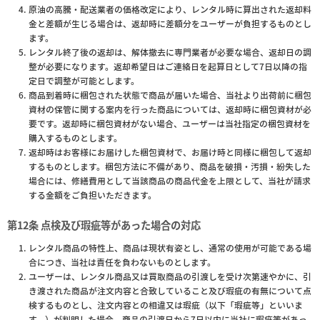
原油の高騰・配送業者の価格改定により、レンタル時に算出された返却料
金と差額が生じる場合は、返却時に差額分をユーザーが負担するものとし
ます。
レンタル終了後の返却は、解体撤去に専門業者が必要な場合、返却日の調
整が必要になります。返却希望日はご連絡日を起算日として7日以降の指
定日で調整が可能とします。
商品到着時に梱包された状態で商品が届いた場合、当社より出荷前に梱包
資材の保管に関する案内を行った商品については、返却時に梱包資材が必
要です。返却時に梱包資材がない場合、ユーザーは当社指定の梱包資材を
購入するものとします。
返却時はお客様にお届けした梱包資材で、お届け時と同様に梱包して返却
するものとします。梱包方法に不備があり、商品を破損・汚損・紛失した
場合には、修繕費用として当該商品の商品代金を上限として、当社が請求
する金額をご負担いただきます。
第12条 点検及び瑕疵等があった場合の対応
レンタル商品の特性上、商品は現状有姿とし、通常の使用が可能である場
合につき、当社は責任を負わないものとします。
ユーザーは、レンタル商品又は買取商品の引渡しを受け次第速やかに、引
き渡された商品が注文内容と合致していること及び瑕疵の有無について点
検するものとし、注文内容との相違又は瑕疵（以下「瑕疵等」といいま
す。）が判明した場合、商品の引渡日から7日以内に当社に瑕疵等があっ