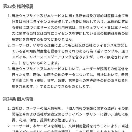
第23条 権利帰属
当社ウェブサイト及び本サービスに関する所有権及び知的財産権は全て当
社又は当社にライセンスを許諾している者に帰属しており、本規約に定め
る登録に基づく本サービスの利用許諾は、当社ウェブサイト又は本サービ
スに関する当社又は当社にライセンスを許諾している者の知的財産権の使
用許諾を意味するものではありません。
ユーザーは、いかなる理由によっても当社又は当社にライセンスを許諾し
ている者の知的財産権を侵害するおそれのある行為（逆アセンブル、逆コ
ンパイル、リバースエンジニアリングを含みますが、これに限定されませ
ん。）をしないものとします。
当社ウェブサイト又は本サービスにおいて、ユーザーが投稿その他送信を
行った文章、画像、動画その他のデータについては、当社において、無償
で自由に利用（複製、複写、改変、第三者への再許諾その他のあらゆる利
用を含みます。）することができるものとします。
第24条 個人情報
当社は、ユーザーの個人情報を、「個人情報の保護に関する法律」その他
関係法令および当社が別途定めるプライバシーポリシーに従い、適切に取
得、利用、保管、提供および管理します。
ユーザーは、本サービスを利用し、又は利用登録を行うことにより、当社
プライバシーポリシーの内容を確認し、これに同意したものとみなしま