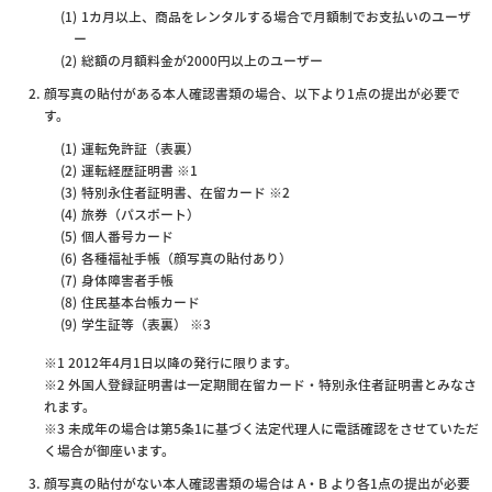
1カ月以上、商品をレンタルする場合で月額制でお支払いのユーザ
ー
総額の月額料金が2000円以上のユーザー
顔写真の貼付がある本人確認書類の場合、以下より1点の提出が必要で
す。
運転免許証（表裏）
運転経歴証明書 ※1
特別永住者証明書、在留カード ※2
旅券（パスポート）
個人番号カード
各種福祉手帳（顔写真の貼付あり）
身体障害者手帳
住民基本台帳カード
学生証等（表裏） ※3
※1 2012年4月1日以降の発行に限ります。
※2 外国人登録証明書は一定期間在留カード・特別永住者証明書とみなさ
れます。
※3 未成年の場合は第5条1に基づく法定代理人に電話確認をさせていただ
く場合が御座います。
顔写真の貼付がない本人確認書類の場合は A・B より各1点の提出が必要