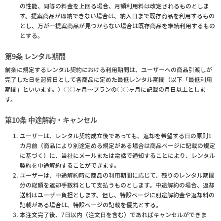
の性能、同等の料金を上回る場合、月額利用料は改定されるものとしま
す。提案商品が即納できない場合は、納入日まで既存商品を利用するもの
とし、万が一提案商品が見つからない場合は既存商品を継続利用するもの
とする。
第9条 レンタル期間
前条に規定するレンタル契約における利用期間は、ユーザーへの商品引渡しが
完了した日を起算日として各商品に定めた最低レンタル期間（以下「最低利用
期間」といいます。）○○ヶ月〜プランの○○ヶ月に記載の月日以上としま
す。
第10条 中途解約・キャンセル
ユーザーは、レンタル契約成立後であっても、返却を希望する日の原則1
カ月前（商品により別途定める規定がある場合は商品ページに記載の規定
に基づく）に、当社にメールまたは電話で通知することにより、レンタル
契約を中途解約することができます。
ユーザーは、中途解約時に商品の利用期間に応じて、残りのレンタル期間
分の総額を返却手数料として支払うものとします。中途解約の場合、返却
送料はユーザー負担とします。但し、特設ページに別途解約金や返却料の
記載がある場合は、特設ページの記載を優先とする。
本注文完了後、7日以内（注文日を含む）であればキャンセルができま