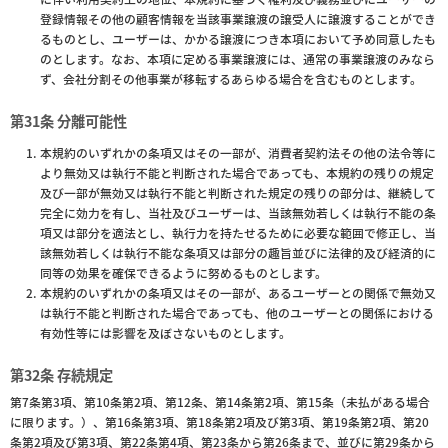
登録情報その他の顧客情報を当該事業譲渡の譲受人に譲渡することができ
るものとし、ユーザーは、かかる譲渡につき本項において予め同意したも
のとします。なお、本項に定める事業譲渡には、通常の事業譲渡のみなら
ず、会社分割その他事業が移転するあらゆる場合を含むものとします。
第31条 分離可能性
本規約のいずれかの条項又はその一部が、消費者契約法その他の法令等に
より無効又は執行不能と判断された場合であっても、本規約の残りの規定
及び一部が無効又は執行不能と判断された規定の残りの部分は、継続して
完全に効力を有し、当社及びユーザーは、当該無効若しくは執行不能の条
項又は部分を適法とし、執行力を持たせるために必要な範囲で修正し、当
該無効若しくは執行不能な条項又は部分の趣旨並びに法律的及び経済的に
同等の効果を確保できるように努めるものとします。
本規約のいずれかの条項又はその一部が、あるユーザーとの関係で無効又
は執行不能と判断された場合であっても、他のユーザーとの関係における
有効性等には影響を及ぼさないものとします。
第32条 存続規定
第7条第3項、第10条第2項、第12条、第14条第2項、第15条（未払がある場合
に限ります。）、第16条第3項、第18条第2項及び第3項、第19条第2項、第20
条第2項及び第3項、第22条第4項、第23条から第26条まで、並びに第29条から