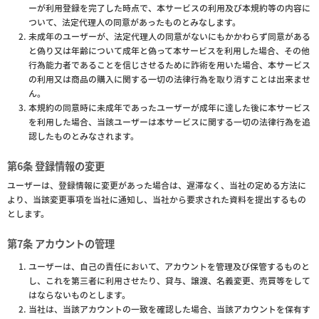
ーが利用登録を完了した時点で、本サービスの利用及び本規約等の内容に
ついて、法定代理人の同意があったものとみなします。
未成年のユーザーが、法定代理人の同意がないにもかかわらず同意がある
と偽り又は年齢について成年と偽って本サービスを利用した場合、その他
行為能力者であることを信じさせるために詐術を用いた場合、本サービス
の利用又は商品の購入に関する一切の法律行為を取り消すことは出来ませ
ん。
本規約の同意時に未成年であったユーザーが成年に達した後に本サービス
を利用した場合、当該ユーザーは本サービスに関する一切の法律行為を追
認したものとみなされます。
第6条 登録情報の変更
ユーザーは、登録情報に変更があった場合は、遅滞なく、当社の定める方法に
より、当該変更事項を当社に通知し、当社から要求された資料を提出するもの
とします。
第7条 アカウントの管理
ユーザーは、自己の責任において、アカウントを管理及び保管するものと
し、これを第三者に利用させたり、貸与、譲渡、名義変更、売買等をして
はならないものとします。
当社は、当該アカウントの一致を確認した場合、当該アカウントを保有す