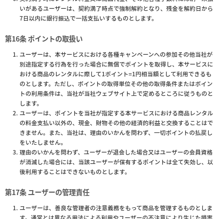
いがあるユーザーは、契約満了時点で強制解約となり、残金を解約日から
7日以内に銀行振込で一括支払いするものとします。
第16条 ポイントの取扱い
ユーザーは、本サービスにおける各種キャンペーンへの参加その他当社が
別途指定する行為を行った場合に無償でポイントを取得し、本サービスに
おける商品のレンタルに際して1ポイント=1円相当額として利用できるも
のとします。ただし、ポイントの取得単位その他の取得条件またはポイン
トの利用条件は、当社が当社ウェブサイト上で定めるところに従うものと
します。
ユーザーは、ポイントを当社が指定する本サービスにおける商品レンタル
の料金支払い以外の、現金、財物その他の経済的利益と交換することはで
きません。また、当社は、理由のいかんを問わず、一切ポイントの払戻し
をいたしません。
理由のいかんを問わず、ユーザーが退会した場合又はユーザーの会員資格
が消滅した場合には、当該ユーザーが保有するポイントは全て失効し、以
後利用することはできないものとします。
第17条 ユーザーの管理責任
ユーザーは、善良な管理者の注意義務をもって商品を管理するものとしま
す。通常とは異なる用法による利用やユーザーの不注意により生じた損害