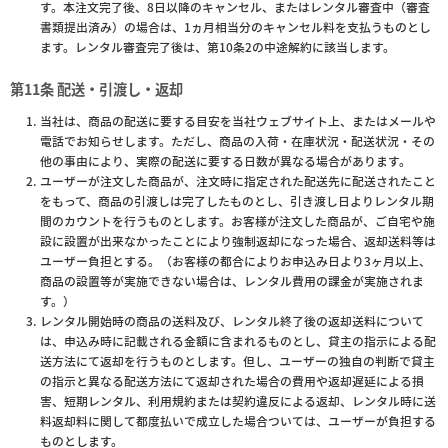
す。本注文完了後、8日以降のキャンセル、またはレンタル審査中（審査
書類提出済み）の場合は、1ヵ月相当分のキャンセル料を支払うものとし
ます。レンタル審査完了後は、第10条2の中途解約に該当します。
第11条 配送・引渡し・返却
当社は、商品の配送に要する目安を当社ウェブサイト上、またはメールや
電話でお知らせします。ただし、商品の入荷・在庫状況・配送状況・その
他の事由により、実際の配送に要する日数が異なる場合があります。
ユーザーが注文した商品が、注文時に指定された配送先に配送されたこと
をもって、商品の引渡しは完了したものとし、引き渡し日よりレンタル期
間のカウントを行うものとします。お客様が注文した商品が、ご自宅や施
設に設置が出来なかったことにより強制返却になった場合、返却送料等は
ユーザー負担とする。（お客様の都合によりお申込み日より3ヶ月以上、
商品の設置等が実施できない場合は、レンタル費用の課金が実施されま
す。）
レンタル開始時の商品の送料及び、レンタル終了後の返却送料について
は、申込み時に記載される金額に含まれるものとし、貸主の指示による配
送方法にて返却を行うものとします。但し、ユーザーの独自の判断で貸主
の指示と異なる配送方法にて返却された場合の費用や返却遅延による損
害、短期レンタル、利用規約または契約違反による返却、レンタル時に送
料返却料に関して都度払いで成立した場合ついては、ユーザーが負担する
ものとします。