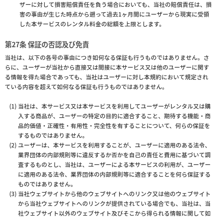
ザーに対して損害賠償責任を負う場合においても、当社の賠償責任は、損
害の事由が生じた時点から遡って過去1ヶ月間にユーザーから現実に受領
した本サービスのレンタル料金の総額を上限とします。
第27条 保証の否認及び免責
当社は、以下の各号の事由につき如何なる保証も行うものではありません。さ
らに、ユーザーが当社から直接又は間接に本サービス又は他のユーザーに関す
る情報を得た場合であっても、当社はユーザーに対し本規約において規定され
ている内容を超えて如何なる保証も行うものではありません。
当社は、本サービス又は本サービスを利用してユーザーがレンタル又は購
入する商品が、ユーザーの特定の目的に適合すること、期待する機能・商
品的価値・正確性・有用性・完全性を有することについて、何らの保証を
するものではありません。
ユーザーは、本サービスを利用することが、ユーザーに適用のある法令、
業界団体の内部規則等に違反するか否かを自己の責任と費用に基づいて調
査するものとし、当社は、ユーザーによる本サービスの利用が、ユーザー
に適用のある法令、業界団体の内部規則等に適合することを何ら保証する
ものではありません。
当社ウェブサイトから他のウェブサイトへのリンク又は他のウェブサイト
から当社ウェブサイトへのリンクが提供されている場合でも、当社は、当
社ウェブサイト以外のウェブサイト及びそこから得られる情報に関して如