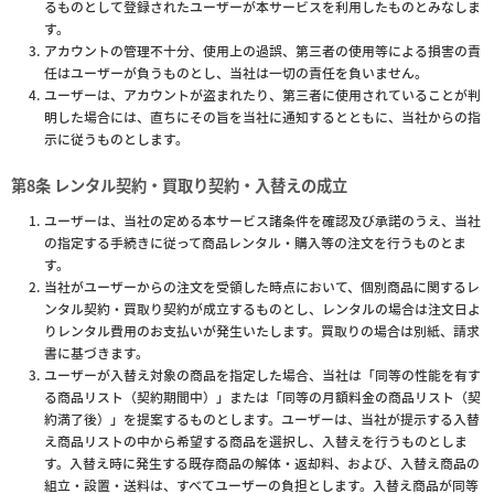
るものとして登録されたユーザーが本サービスを利用したものとみなしま
す。
アカウントの管理不十分、使用上の過誤、第三者の使用等による損害の責
任はユーザーが負うものとし、当社は一切の責任を負いません。
ユーザーは、アカウントが盗まれたり、第三者に使用されていることが判
明した場合には、直ちにその旨を当社に通知するとともに、当社からの指
示に従うものとします。
第8条 レンタル契約・買取り契約・入替えの成立
ユーザーは、当社の定める本サービス諸条件を確認及び承諾のうえ、当社
の指定する手続きに従って商品レンタル・購入等の注文を行うものとま
す。
当社がユーザーからの注文を受領した時点において、個別商品に関するレ
ンタル契約・買取り契約が成立するものとし、レンタルの場合は注文日よ
りレンタル費用のお支払いが発生いたします。買取りの場合は別紙、請求
書に基づきます。
ユーザーが入替え対象の商品を指定した場合、当社は「同等の性能を有す
る商品リスト（契約期間中）」または「同等の月額料金の商品リスト（契
約満了後）」を提案するものとします。ユーザーは、当社が提示する入替
え商品リストの中から希望する商品を選択し、入替えを行うものとしま
す。入替え時に発生する既存商品の解体・返却料、および、入替え商品の
組立・設置・送料は、すべてユーザーの負担とします。入替え商品が同等