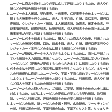
ユーザーに商品を送付したり必要に応じて連絡したりするため、氏名や住
所などの連絡先情報を利用する目的
ユーザーの本人確認、契約審査、与信審査、保証審査その他本サービスに
関する各種審査を行うために、氏名、生年月日、住所、電話番号、銀行口
座情報、クレジットカード情報、本人確認書類、決算書、確定申告書、登
記事項証明書、印鑑証明書、納税証明書、収入証明書その他当社または提
携事業者が必要と判断する情報を利用する目的
ユーザーに代金を請求するために、購入された商品名や数量、利用された
サービスの種類や期間、回数、請求金額、氏名、住所、銀行口座番号やク
レジットカード番号などの支払に関する情報などを利用する目的
ユーザーが簡便にデータを入力できるようにするために、当社に登録され
ている情報を入力画面に表示させたり、ユーザーのご指示に基づいて他の
サービスなど（提携先が提供するものも含みます）に転送したりする目的
代金の支払を遅滞したり第三者に損害を発生させたりするなど、本サービ
スの利用規約に違反したユーザーや、不正・不当な目的でサービスを利用
しようとするユーザーの利用をお断りするために、利用態様、氏名や住所
など個人を特定するための情報を利用する目的
ユーザーからのお問い合わせ、ご相談、ご要望、苦情その他のお申し出に
対応するため、並びに本サービスの提供に必要となる契約情報、取引情
報、サービス利用状況、連絡先情報その他必要な情報を利用する目的
本サービスの改善、新サービスの企画・開発、広告配信、マーケティング
分析、利用状況の分析、不正利用の防止、不正アクセス対策、セキュリテ