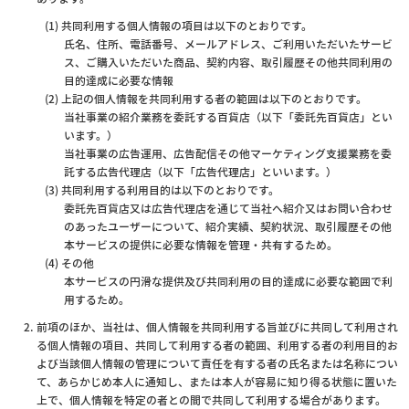
共同利用する個人情報の項目は以下のとおりです。
氏名、住所、電話番号、メールアドレス、ご利用いただいたサービ
ス、ご購入いただいた商品、契約内容、取引履歴その他共同利用の
目的達成に必要な情報
上記の個人情報を共同利用する者の範囲は以下のとおりです。
当社事業の紹介業務を委託する百貨店（以下「委託先百貨店」とい
います。）
当社事業の広告運用、広告配信その他マーケティング支援業務を委
託する広告代理店（以下「広告代理店」といいます。）
共同利用する利用目的は以下のとおりです。
委託先百貨店又は広告代理店を通じて当社へ紹介又はお問い合わせ
のあったユーザーについて、紹介実績、契約状況、取引履歴その他
本サービスの提供に必要な情報を管理・共有するため。
その他
本サービスの円滑な提供及び共同利用の目的達成に必要な範囲で利
用するため。
前項のほか、当社は、個人情報を共同利用する旨並びに共同して利用され
る個人情報の項目、共同して利用する者の範囲、利用する者の利用目的お
よび当該個人情報の管理について責任を有する者の氏名または名称につい
て、あらかじめ本人に通知し、または本人が容易に知り得る状態に置いた
上で、個人情報を特定の者との間で共同して利用する場合があります。