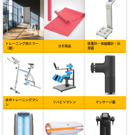
トレーニング用ミラー
体重計・体組織計・計
ヨガ用品
（鏡）
測器
水中トレーニングマシ
リハビリマシン
マッサージ器
ン