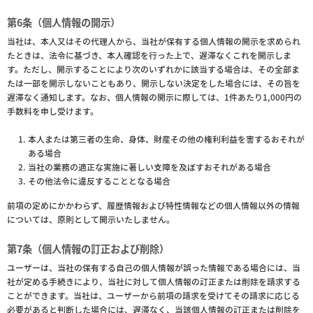
第6条（個人情報の開示）
当社は、本人又はその代理人から、当社が保有する個人情報の開示を求められ
たときは、法令に基づき、本人確認を行った上で、遅滞なくこれを開示しま
す。ただし、開示することにより次のいずれかに該当する場合は、その全部ま
たは一部を開示しないこともあり、開示しない決定をした場合には、その旨を
遅滞なく通知します。なお、個人情報の開示に際しては、1件あたり1,000円の
手数料を申し受けます。
本人または第三者の生命、身体、財産その他の権利利益を害するおそれが
ある場合
当社の業務の適正な実施に著しい支障を及ぼすおそれがある場合
その他法令に違反することとなる場合
前項の定めにかかわらず、履歴情報および特性情報などの個人情報以外の情報
については、原則として開示いたしません。
第7条（個人情報の訂正および削除）
ユーザーは、当社の保有する自己の個人情報が誤った情報である場合には、当
社が定める手続きにより、当社に対して個人情報の訂正または削除を請求する
ことができます。当社は、ユーザーから前項の請求を受けてその請求に応じる
必要があると判断した場合には、遅滞なく、当該個人情報の訂正または削除を