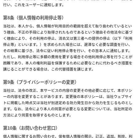
行い、これをユーザーに通知します。
第8条（個人情報の利用停止等）
当社は、本人から、個人情報が利用目的の範囲を超えて取り扱われているとい
う理由、不正の手段により取得されたものであるという理由その他法令に基づ
く理由により、その利用の停止、消去又は第三者への提供の停止（以下「利用
停止等」といいます。）を求められた場合には、遅滞なく必要な調査を行い、
その結果に基づき、法令に従い利用停止等を行い、その旨本人に通知します。
ただし、利用停止等に多額の費用を要する場合その他利用停止等を行うことが
困難であり、本人の権利利益を保護するために必要なこれに代わるべき措置を
講じることができる場合は、この代替措置を講じます。
第9条（プライバシーポリシーの変更）
当社は、法令の改正、本サービスの内容の変更その他必要に応じて、本ポリシ
ーの内容を変更することがあります。変更後の本ポリシーは、当社ウェブサイ
トに掲載した時点又は当社が別途定める効力発生日から効力を生じるものとし
ます。なお、法令により本人の同意が必要となる変更については、当社所定の
方法により同意を取得するものとします。
第10条（お問い合わせ窓口）
個人情報に関するお問い合わせ、保有個人情報の開示、訂正、追加、削除、利