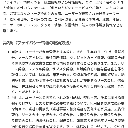
プライバシー情報のうち「履歴情報および特性情報」とは、上記に定める「個
人情報」以外のものをいい、ご利用いただいたサービスやご購入いただいた商
品、ご覧になったページや広告の履歴、ユーザーが検索された検索キーワー
ド、ご利用日時、ご利用の方法、ご利用環境、郵便番号や性別、職業、年齢、
ユーザーのIPアドレス、クッキー情報、位置情報、端末の個体識別情報などを
指します。
第2条（プライバシー情報の収集方法）
当社は、ユーザーが利用登録をする際に、氏名、生年月日、住所、電話番
号、メールアドレス、銀行口座情報、クレジットカード情報、運転免許証
その他の本人確認書類に関する情報を取得することがあります。また、リ
ース契約、レンタル契約、サブスク契約、割賦契約その他与信審査を伴う
取引においては、決算書、確定申告書、登記事項証明書、印鑑証明書、納
税証明書、収入証明書その他当社または当社が提携するリース会社、信販
会社、保証会社その他の提携事業者が必要と判断する資料をご提出いただ
くことがあります。
当社は、ユーザーとの間でなされた取引記録、契約内容、決済に関する情
報その他本サービスの提供に必要な情報について、利用目的の達成に必要
な範囲で、当社の提携先（当社事業の紹介業務を委託する百貨店、広告代
理店、リース会社、信販会社、保証会社、損害保険会社、信用保険会社、
与信調査会社、決済代行会社、配送会社、設置業者その他本サービスの提
供に必要な提携事業者を含みます。以下「提携先」といいます。）との間