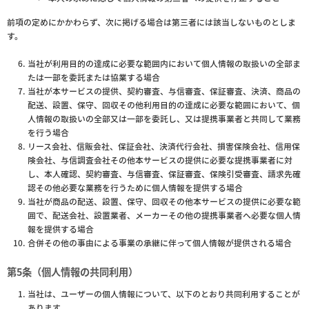
前項の定めにかかわらず、次に掲げる場合は第三者には該当しないものとしま
す。
当社が利用目的の達成に必要な範囲内において個人情報の取扱いの全部ま
たは一部を委託または協業する場合
当社が本サービスの提供、契約審査、与信審査、保証審査、決済、商品の
配送、設置、保守、回収その他利用目的の達成に必要な範囲において、個
人情報の取扱いの全部又は一部を委託し、又は提携事業者と共同して業務
を行う場合
リース会社、信販会社、保証会社、決済代行会社、損害保険会社、信用保
険会社、与信調査会社その他本サービスの提供に必要な提携事業者に対
し、本人確認、契約審査、与信審査、保証審査、保険引受審査、請求先確
認その他必要な業務を行うために個人情報を提供する場合
当社が商品の配送、設置、保守、回収その他本サービスの提供に必要な範
囲で、配送会社、設置業者、メーカーその他の提携事業者へ必要な個人情
報を提供する場合
合併その他の事由による事業の承継に伴って個人情報が提供される場合
第5条（個人情報の共同利用）
当社は、ユーザーの個人情報について、以下のとおり共同利用することが
あります。