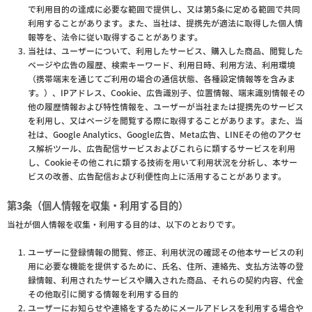
で利用目的の達成に必要な範囲で提供し、又は第5条に定める範囲で共同
利用することがあります。また、当社は、提携先が適法に取得した個人情
報等を、法令に従い取得することがあります。
当社は、ユーザーについて、利用したサービス、購入した商品、閲覧した
ページや広告の履歴、検索キーワード、利用日時、利用方法、利用環境
（携帯端末を通じてご利用の場合の通信状態、各種設定情報等を含みま
す。）、IPアドレス、Cookie、広告識別子、位置情報、端末識別情報その
他の履歴情報および特性情報を、ユーザーが当社または提携先のサービス
を利用し、又はページを閲覧する際に取得することがあります。また、当
社は、Google Analytics、Google広告、Meta広告、LINEその他のアクセ
ス解析ツール、広告配信サービスおよびこれらに類するサービスを利用
し、Cookieその他これに類する技術を用いて利用状況を分析し、本サー
ビスの改善、広告配信および利便性向上に活用することがあります。
第3条（個人情報を収集・利用する目的）
当社が個人情報を収集・利用する目的は、以下のとおりです。
ユーザーに登録情報の閲覧、修正、利用状況の確認その他本サービスの利
用に必要な機能を提供するために、氏名、住所、連絡先、支払方法等の登
録情報、利用されたサービスや購入された商品、それらの契約内容、代金
その他取引に関する情報を利用する目的
ユーザーにお知らせや連絡をするためにメールアドレスを利用する場合や