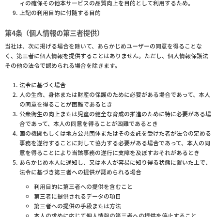
ィの確保その他本サービスの品質向上を目的として利用するため。
上記の利用目的に付随する目的
第4条（個人情報の第三者提供）
当社は、次に掲げる場合を除いて、あらかじめユーザーの同意を得ることな
く、第三者に個人情報を提供することはありません。ただし、個人情報保護法
その他の法令で認められる場合を除きます。
法令に基づく場合
人の生命、身体または財産の保護のために必要がある場合であって、本人
の同意を得ることが困難であるとき
公衆衛生の向上または児童の健全な育成の推進のために特に必要がある場
合であって、本人の同意を得ることが困難であるとき
国の機関もしくは地方公共団体またはその委託を受けた者が法令の定める
事務を遂行することに対して協力する必要がある場合であって、本人の同
意を得ることにより当該事務の遂行に支障を及ぼすおそれがあるとき
あらかじめ本人に通知し、又は本人が容易に知り得る状態に置いた上で、
法令に基づき第三者への提供が認められる場合
利用目的に第三者への提供を含むこと
第三者に提供されるデータの項目
第三者への提供の手段または方法
本人の求めに応じて個人情報の第三者への提供を停止すること