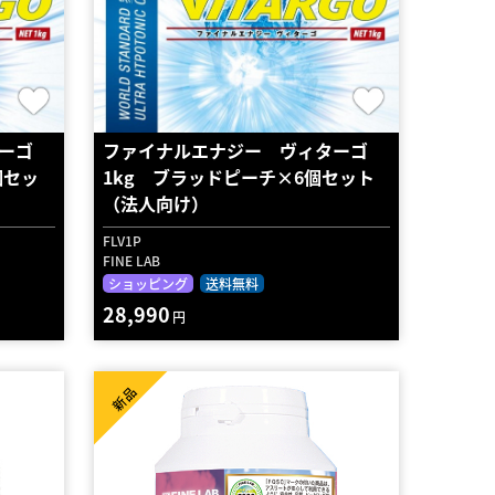
ーゴ
ファイナルエナジー ヴィターゴ
個セッ
1kg ブラッドピーチ×6個セット
（法人向け）
FLV1P
FINE LAB
ショッピング
送料無料
28,990
円
新品