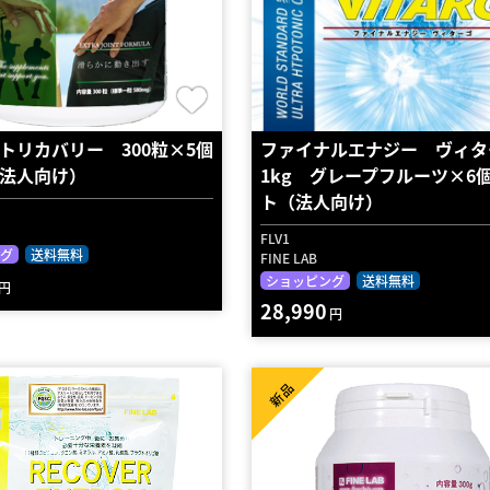
トリカバリー 300粒×5個
ファイナルエナジー ヴィタ
法人向け）
1kg グレープフルーツ×6
ト（法人向け）
FLV1
グ
送料無料
FINE LAB
ショッピング
送料無料
円
28,990
円
新品