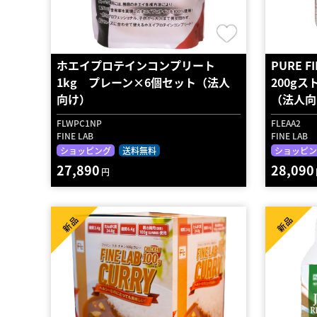
ホエイプロテインコンプリート
PURE F
1kg プレーン×6個セット（法人
200g
向け）
（法人向
FLWPC1NP
FLEAA2
FINE LAB
FINE LAB
ショッピング
送料無料
ショッピン
27,890
28,090
円
新品
新品