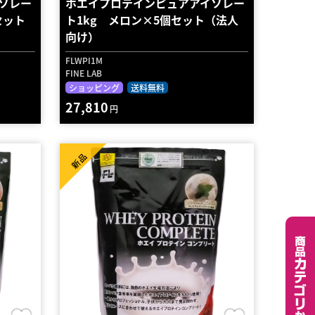
ソレー
ホエイプロテインピュアアイソレー
セット
ト1kg メロン×5個セット（法人
向け）
FLWPI1M
FINE LAB
ショッピング
送料無料
27,810
円
新品