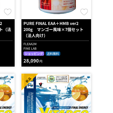
er2
PURE FINAL EAA＋HMB ver2
ット（法
200g マンゴー風味×7個セット
（法人向け）
FLEAA2M
FINE LAB
ショッピング
送料無料
28,090
円
新品