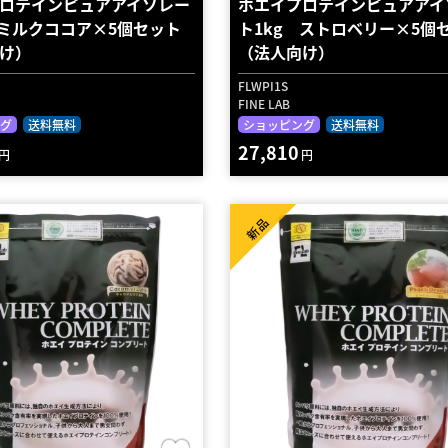
ロテインピュアアイソレー
ホエイプロテインピュアアイ
 ミルクココア×5個セット
ト1kg ストロベリー×5個
け）
（法人向け）
FLWPI1S
FINE LAB
グ
送料無料
ショッピング
送料無料
27,810
円
円
新品