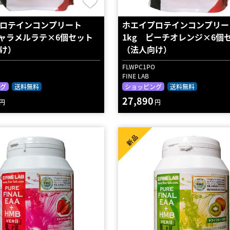
ロテインコンプリート
ホエイプロテインコンプリー
キャラメルラテ×6個セット
1kg ピーチオレンジ×6個
け）
（法人向け）
FLWPC1PO
FINE LAB
グ
送料無料
ショッピング
送料無料
27,890
円
円
新品