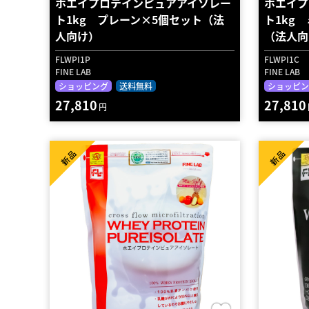
ホエイプロテインピュアアイソレー
ホエイプ
ト1kg プレーン×5個セット（法
ト1kg
人向け）
（法人向
FLWPI1P
FLWPI1C
FINE LAB
FINE LAB
ショッピング
送料無料
ショッピン
27,810
27,810
円
新品
新品