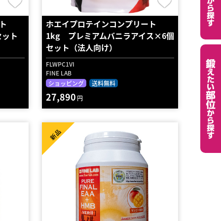
ト
ホエイプロテインコンプリート
セット
1kg プレミアムバニラアイス×6個
セット（法人向け）
FLWPC1VI
FINE LAB
ショッピング
送料無料
27,890
円
新品