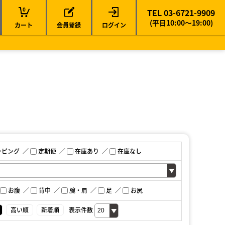
0
TEL 03-6721-9909
(平日10:00～19:00)
カート
会員登録
ログイン
ッピング
定期便
在庫あり
在庫なし
お腹
背中
腕・肩
足
お尻
高い順
新着順
表示件数