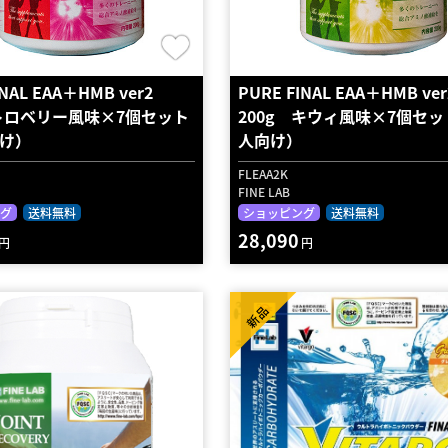
INAL EAA＋HMB ver2
PURE FINAL EAA＋HMB v
ストロベリー風味×7個セット
200g キウィ風味×7個セ
け）
人向け）
FLEAA2K
FINE LAB
グ
送料無料
ショッピング
送料無料
28,090
円
円
新品