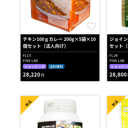
チキン100ｇカレー 200g×5袋×10
ジョイン
個セット（法人向け）
セット（
FLC5
FLJR
FINE LAB
FINE LAB
ショッピング
送料無料
ショッピン
28,220
28,800
円
新品
新品