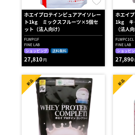
ホエイプロテインピュアアイソレー
ホエイプ
ト1kg ミックスフルーツ×5個セ
1kg 
ット（法人向け）
（法人向
FLWPI1F
FLWPC1CL
FINE LAB
FINE LAB
ショッピング
送料無料
ショッピン
27,810
27,890
円
新品
新品