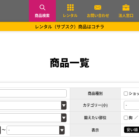
商品検索
レンタル
お問い合わせ
法人窓口
レンタル（サブスク）商品はコチラ
商品一覧
商品種別
ショ
カテゴリー(小)
鍛えたい部位
胸
～
安い順
表示