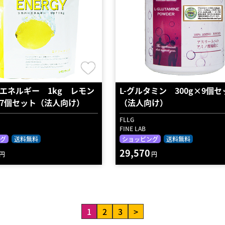
エネルギー 1kg レモン
L-グルタミン 300g×9個セ
7個セット（法人向け）
（法人向け）
FLLG
FINE LAB
グ
送料無料
ショッピング
送料無料
29,570
円
円
1
2
3
>