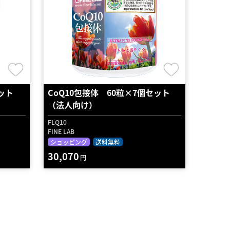
ット
CoQ10包接体 60粒×7個セット
（法人向け）
FLQ10
FINE LAB
ショッピング
送料無料
30,070
円