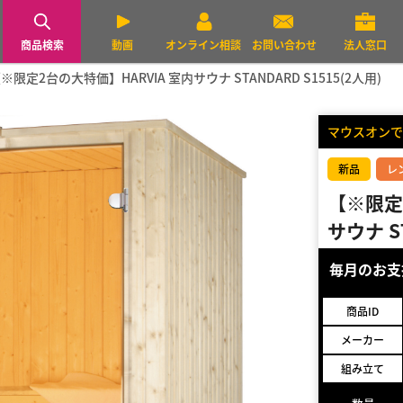
商品検索
動画
オンライン相談
お問い合わせ
法人窓口
※限定2台の大特価】HARVIA 室内サウナ STANDARD S1515(2人用)
マウスオンで
新品
レ
【※限定
サウナ ST
毎月のお
商品ID
メーカー
組み立て