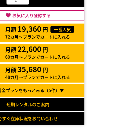
お気に入り登録する
19,360
月額
円
一番人気
72カ月～プランでカートに入れる
22,600
月額
円
60カ月～プランでカートに入れる
35,680
月額
円
48カ月～プランでカートに入れる
料金プランをもっとみる（
5
件）▼
短期レンタルのご案内
今すぐ在庫状況をお問い合わせ