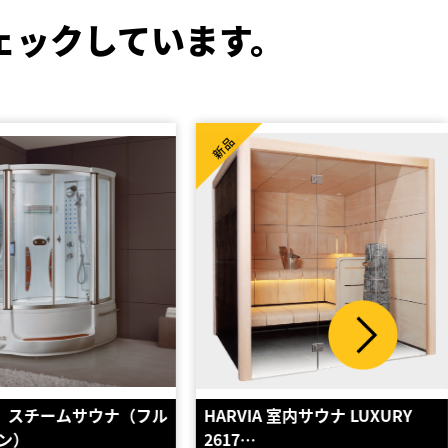
ェックしています。
新品
新品
HARVIA 室内サウナ LUXURY
【K-741】スチームサウ
2617…
マルオプション…