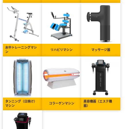
水中トレーニングマシ
リハビリマシン
マッサージ器
ン
タンニング（日焼け）
美容機器（エステ機
コラーゲンマシン
マシン
器）