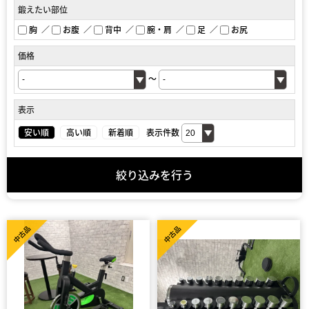
鍛えたい部位
胸
お腹
背中
腕・肩
足
お尻
価格
～
表示
安い順
高い順
新着順
表示件数
絞り込みを行う
中古品
中古品