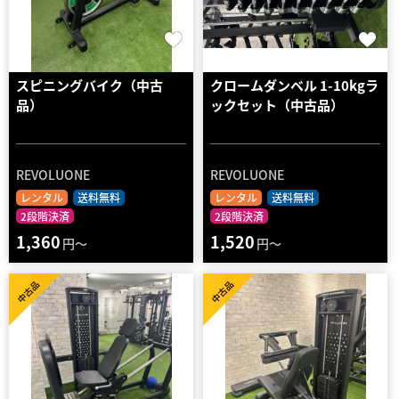
スピニングバイク（中古
クロームダンベル 1-10kgラ
品）
ックセット（中古品）
REVOLUONE
REVOLUONE
レンタル
送料無料
レンタル
送料無料
2段階決済
2段階決済
1,360
1,520
円～
円～
中古品
中古品