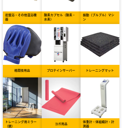
岩盤浴・その他温浴機
酸素カプセル（酸素・
振動（ブルブル）マシ
器
水素）
ン
格闘技用品
プロテインサーバー
トレーニングマット
トレーニング用ミラー
体重計・体組織計・計
ヨガ用品
（鏡）
測器