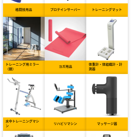
格闘技用品
プロテインサーバー
トレーニングマット
トレーニング用ミラー
体重計・体組織計・計
ヨガ用品
（鏡）
測器
水中トレーニングマシ
リハビリマシン
マッサージ器
ン