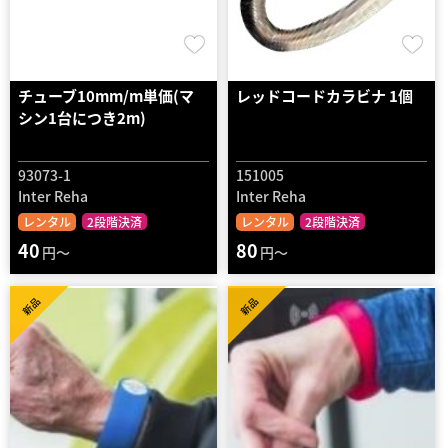
チューブ10mm/m単価(マ
レッドコードカラビナ 1個
シン1台につき2m)
93073-1
151005
Inter Reha
Inter Reha
レンタル
2段階決済
レンタル
2段階決済
40
80
円～
円～
新品
新品