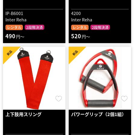
IP-B6001
4200
Inter Reha
Inter Reha
レンタル
2段階決済
レンタル
2段階決済
490
520
円～
円～
新品
新品
上下肢用スリング
パワーグリップ（2個1組）