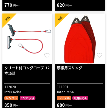
770
820
円～
円～
新品
新品
クリート付ロングロープ（2
腰椎用スリング
本1組）
112020
111001
Inter Reha
Inter Reha
レンタル
2段階決済
レンタル
2段階決済
850
880
円～
円～