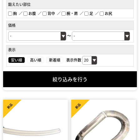
鍛えたい部位
胸
お腹
背中
腕・肩
足
お尻
価格
～
表示
安い順
高い順
新着順
表示件数
絞り込みを行う
新品
新品