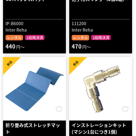
IP-B6000
111200
Inter Reha
Inter Reha
レンタル
2段階決済
レンタル
2段階決済
440
470
円～
円～
新品
新品
折り畳み式ストレッチマッ
インストレーションキット
ト
(マシン1台につき1個)