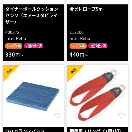
ダイナーボールクッション
金具付ロープ5m
センソ（エアースタビライ
ザー）
400272
112100
Inter Reha
Inter Reha
レンタル
2段階決済
レンタル
2段階決済
330
440
円～
円～
新品
新品
CGTバランスパッド
把手用スリング（2個1組）