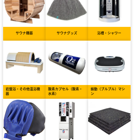
サウナ機器
サウナグッズ
浴槽・シャワー
岩盤浴・その他温浴機
酸素カプセル（酸素・
振動（ブルブル）マシ
器
水素）
ン