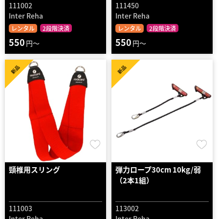
111002
111450
Inter Reha
Inter Reha
レンタル
2段階決済
レンタル
2段階決済
550
550
円～
円～
新品
新品
頸椎用スリング
弾力ロープ30cm 10kg/弱
（2本1組）
111003
113002
Inter Reha
Inter Reha