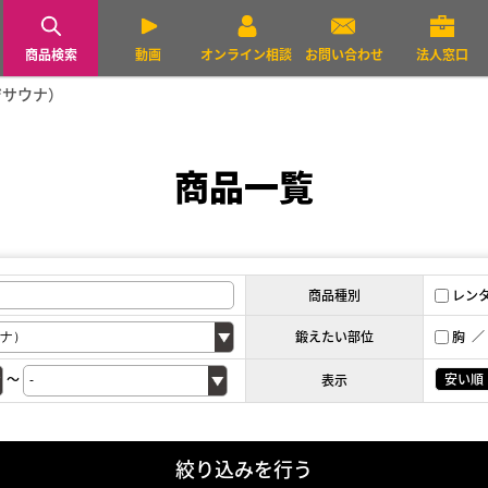
商品検索
動画
オンライン相談
お問い合わせ
法人窓口
ージサウナ）
商品一覧
商品種別
レン
鍛えたい部位
胸
～
安い順
表示
絞り込みを行う