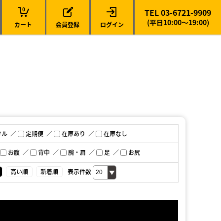
0
TEL 03-6721-9909
(平日10:00～19:00)
カート
会員登録
ログイン
タル
定期便
在庫あり
在庫なし
お腹
背中
腕・肩
足
お尻
高い順
新着順
表示件数