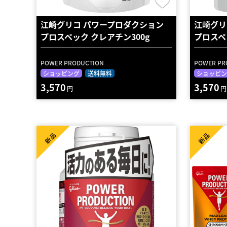
江崎グリコ パワープロダクション
江崎グリ
プロスペック クレアチン300g
プロスペ
POWER PRODUCTION
POWER PR
ショッピング
送料無料
ショッピン
3,570
3,570
円
円
新品
新品