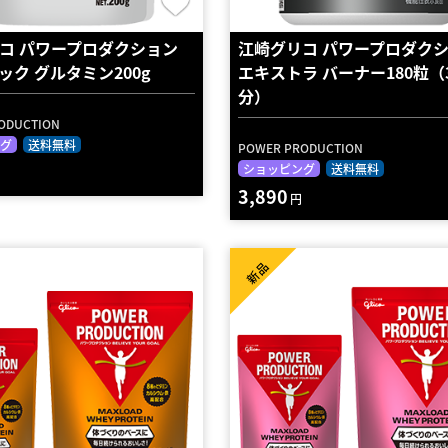
コ パワープロダクション
江崎グリコ パワープロダク
ック グルタミン200g
エキストラ バーナー180粒（
分）
ODUCTION
グ
送料無料
POWER PRODUCTION
ショッピング
送料無料
3,890
円
新品