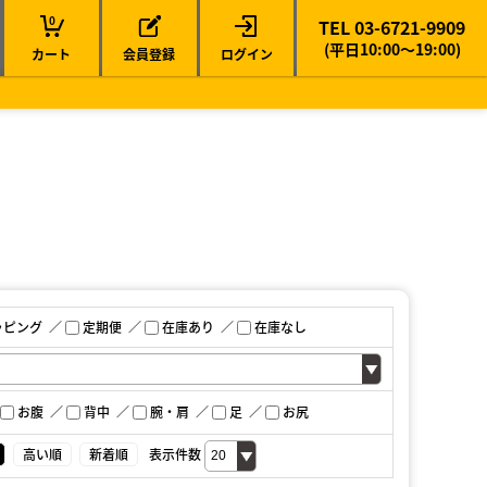
0
TEL 03-6721-9909
(平日10:00～19:00)
カート
会員登録
ログイン
ッピング
定期便
在庫あり
在庫なし
お腹
背中
腕・肩
足
お尻
高い順
新着順
表示件数