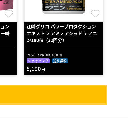
ション
江崎グリコ パワープロダクション
リー味
エキストラ アミノアシッド テアニ
ン180粒（30回分）
POWER PRODUCTION
ショッピング
送料無料
5,190
円