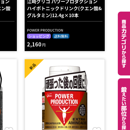
クション
江崎グリコ パワープロダクション
エン酸
ハイポトニックドリンク(クエン酸&
グルタミン)12.4g×10本
POWER PRODUCTION
ショッピング
送料無料
2,160
円
新品