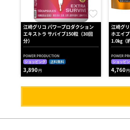
江崎グリコ パワープロダクション
江崎グリ
エキストラ サバイブ150粒（30回
ホエイプ
分）
1.0㎏（
POWER PRODUCTION
POWER PR
ショッピング
送料無料
ショッピン
3,890
4,760
円
円