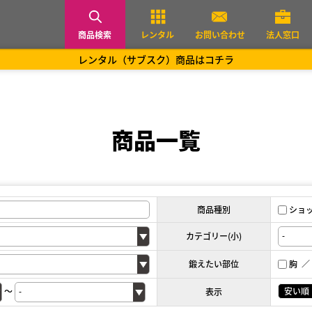
商品検索
レンタル
お問い合わせ
法人窓口
レンタル（サブスク）商品はコチラ
商品一覧
商品種別
ショ
カテゴリー(小)
鍛えたい部位
胸
～
安い順
表示