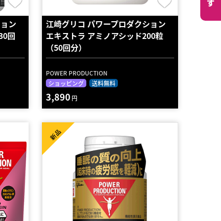
ション
江崎グリコ パワープロダクション
30回
エキストラ アミノアシッド200粒
（50回分）
POWER PRODUCTION
ショッピング
送料無料
3,890
円
新品