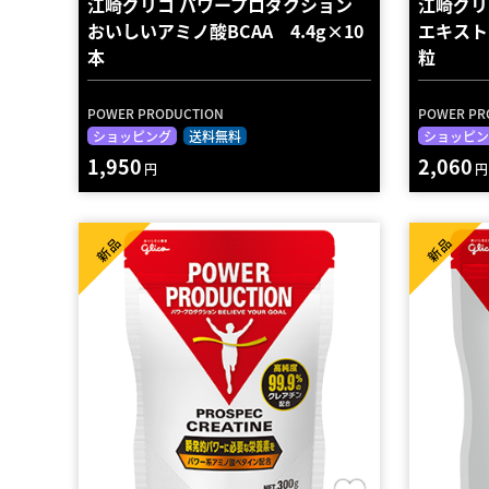
江崎グリコ パワープロダクション
江崎グリ
おいしいアミノ酸BCAA 4.4g×10
エキスト
本
粒
POWER PRODUCTION
POWER PR
ショッピング
送料無料
ショッピン
1,950
2,060
円
円
新品
新品