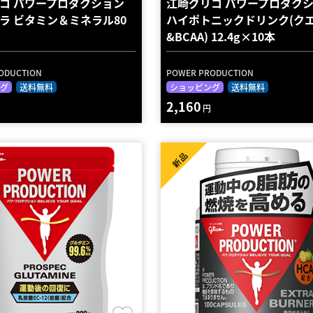
コ パワープロダクション
江崎グリコ パワープロダ
ラ ビタミン＆ミネラル80
ハイポトニックドリンク(ク
&BCAA) 12.4g×10本
ODUCTION
POWER PRODUCTION
グ
送料無料
ショッピング
送料無料
2,160
円
新品