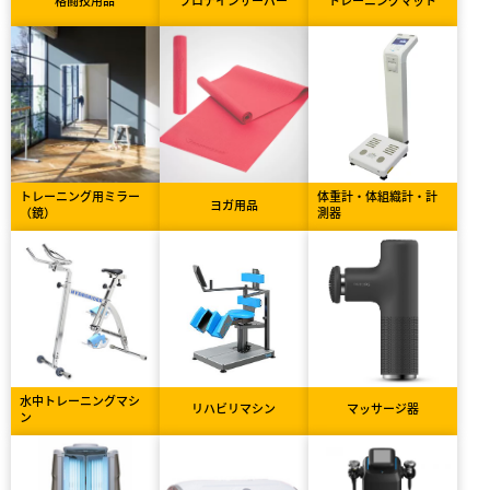
トレーニング用ミラー
体重計・体組織計・計
ヨガ用品
（鏡）
測器
水中トレーニングマシ
リハビリマシン
マッサージ器
ン