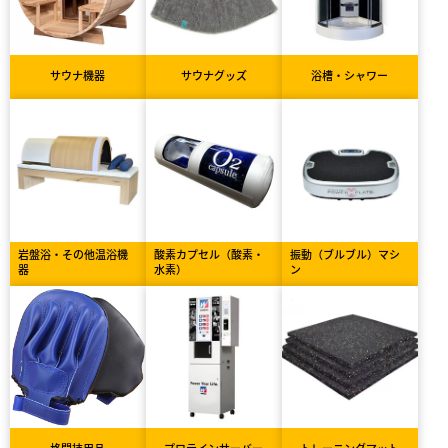
サウナ機器
サウナグッズ
浴槽・シャワー
岩盤浴・その他温浴機
酸素カプセル（酸素・
振動（ブルブル）マシ
器
水素）
ン
格闘技用品
プロテインサーバー
トレーニングマット