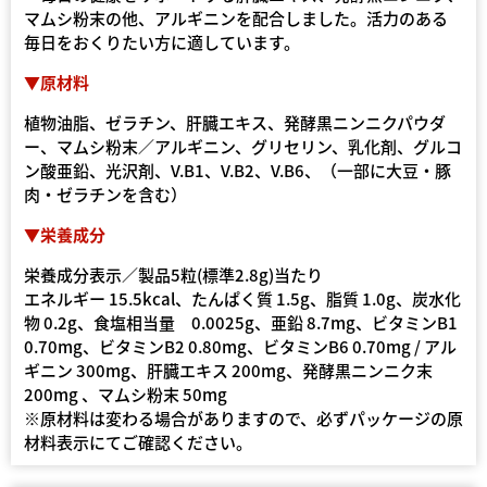
マムシ粉末の他、アルギニンを配合しました。活力のある
毎日をおくりたい方に適しています。
▼原材料
植物油脂、ゼラチン、肝臓エキス、発酵黒ニンニクパウダ
ー、マムシ粉末／アルギニン、グリセリン、乳化剤、グルコ
ン酸亜鉛、光沢剤、V.B1、V.B2、V.B6、（一部に大豆・豚
肉・ゼラチンを含む）
▼栄養成分
栄養成分表示／製品5粒(標準2.8g)当たり
エネルギー 15.5kcal、たんぱく質 1.5g、脂質 1.0g、炭水化
物 0.2g、食塩相当量 0.0025g、亜鉛 8.7mg、ビタミンB1
0.70mg、ビタミンB2 0.80mg、ビタミンB6 0.70mg / アル
ギニン 300mg、肝臓エキス 200mg、発酵黒ニンニク末
200mg 、マムシ粉末 50mg
※原材料は変わる場合がありますので、必ずパッケージの原
材料表示にてご確認ください。