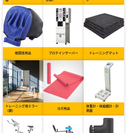
格闘技用品
プロテインサーバー
トレーニングマット
トレーニング用ミラー
体重計・体組織計・計
ヨガ用品
（鏡）
測器