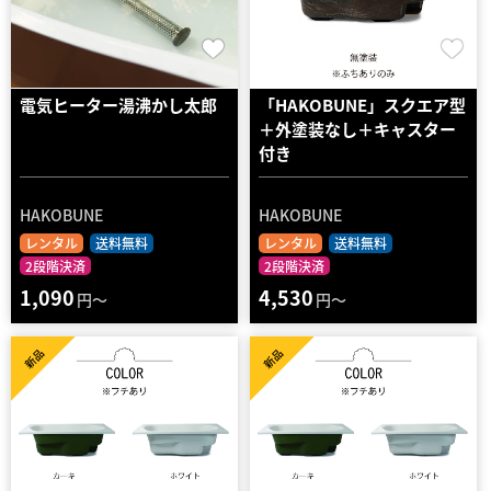
電気ヒーター湯沸かし太郎
「HAKOBUNE」スクエア型
＋外塗装なし＋キャスター
付き
HAKOBUNE
HAKOBUNE
レンタル
送料無料
レンタル
送料無料
2段階決済
2段階決済
1,090
4,530
円～
円～
新品
新品