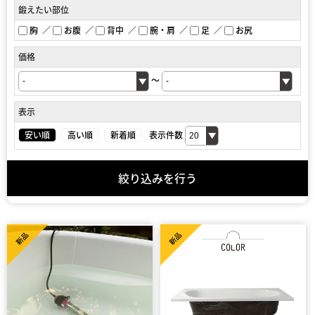
鍛えたい部位
胸
お腹
背中
腕・肩
足
お尻
価格
～
表示
安い順
高い順
新着順
表示件数
絞り込みを行う
新品
新品