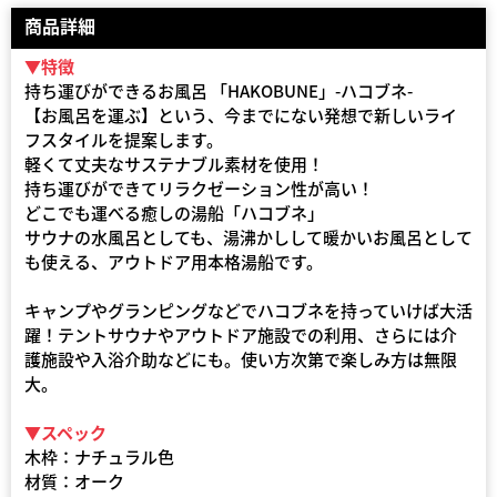
商品詳細
▼特徴
持ち運びができるお風呂 「HAKOBUNE」-ハコブネ-
【お風呂を運ぶ】という、今までにない発想で新しいライ
フスタイルを提案します。
軽くて丈夫なサステナブル素材を使用！
持ち運びができてリラクゼーション性が高い！
どこでも運べる癒しの湯船「ハコブネ」
サウナの水風呂としても、湯沸かしして暖かいお風呂として
も使える、アウトドア用本格湯船です。
キャンプやグランピングなどでハコブネを持っていけば大活
躍！テントサウナやアウトドア施設での利用、さらには介
護施設や入浴介助などにも。使い方次第で楽しみ方は無限
大。
▼スペック
木枠：ナチュラル色
材質：オーク