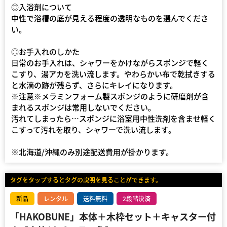
◎入浴剤について
中性で浴槽の底が見える程度の透明なものを選んでくださ
い。
◎お手入れのしかた
日常のお手入れは、シャワーをかけながらスポンジで軽く
こすり、湯アカを洗い流します。やわらかい布で乾拭きする
と水滴の跡が残らず、さらにキレイになります。
※注意※メラミンフォーム製スポンジのように研磨剤が含
まれるスポンジは常用しないでください。
汚れてしまったら…スポンジに浴室用中性洗剤を含ませ軽く
こすって汚れを取り、シャワーで洗い流します。
※北海道/沖縄のみ別途配送費用が掛かります。
タグをタップするとタグの説明を見ることができます。
新品
レンタル
送料無料
2段階決済
「HAKOBUNE」本体＋木枠セット＋キャスター付