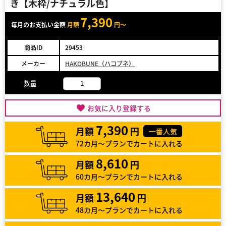
き【木枠/ナチュラル色】
7,390
毎月のお支払い金額
月額
円～
商品ID
29453
メーカー
HAKOBUNE（ハコブネ）
数量
お気に入り登録する
7,390
月額
円
一番人気
72カ月～プランでカートに入れる
8,610
月額
円
60カ月～プランでカートに入れる
13,640
月額
円
48カ月～プランでカートに入れる