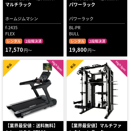
マルチラック
パワーラック
ホームジムマシン
パワーラック
f-2435
BL-PR
FLEX
BULL
レンタル
2段階決済
レンタル
2段階決済
17,570
19,800
円～
円～
High Spec
High Spec
新品
新品
【業界最安値：送料無料】
【業界最安値】マルチファ