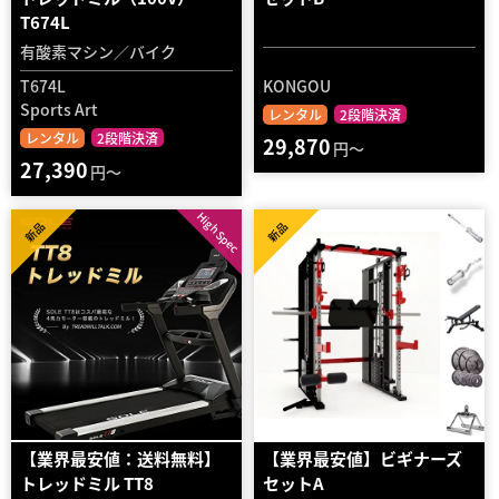
T674L
有酸素マシン／バイク
T674L
KONGOU
Sports Art
レンタル
2段階決済
レンタル
2段階決済
29,870
円～
27,390
円～
High Spec
新品
新品
【業界最安値：送料無料】
【業界最安値】ビギナーズ
トレッドミル TT8
セットA