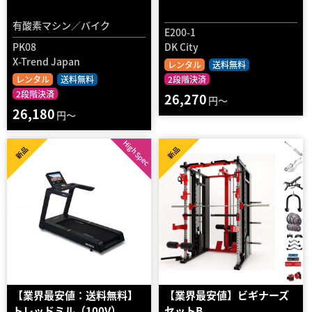
有酸素マシン／バイク
E200-1
PK08
DK City
X-Trend Japan
レンタル
送料無料
レンタル
送料無料
2段階決済
2段階決済
26,270
円～
26,180
円～
High Spec
新品
新品
【業界最安値：送料無料】
【業界最安値】ビギナーズ
トレッドミル（100V）
セットB