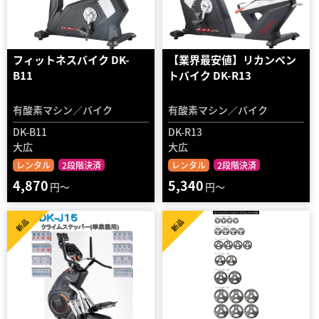
フィットネスバイク DK-
【業界最安値】リカンベン
B11
トバイク DK-R13
有酸素マシン／バイク
有酸素マシン／バイク
DK-B11
DK-R13
大広
大広
レンタル
2段階決済
レンタル
2段階決済
4,870
5,340
円～
円～
新品
新品