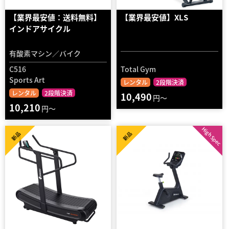
【業界最安値：送料無料】
【業界最安値】XLS
インドアサイクル
有酸素マシン／バイク
C516
Total Gym
Sports Art
レンタル
2段階決済
レンタル
2段階決済
10,490
円～
10,210
円～
High Spec
新品
新品