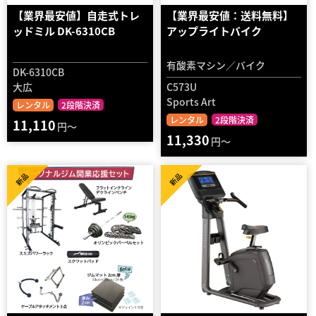
【業界最安値】自走式トレ
【業界最安値：送料無料】
ッドミル DK-6310CB
アップライトバイク
有酸素マシン／バイク
DK-6310CB
大広
C573U
Sports Art
レンタル
2段階決済
レンタル
2段階決済
11,110
円～
11,330
円～
新品
新品