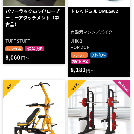
パワーラック&ハイ/ロープ
トレッドミル OMEGA Z
ーリーアタッチメント（中
古品）
有酸素マシン／バイク
TUFF STUFF
JHK-2
HORIZON
レンタル
2段階決済
レンタル
送料無料
8,060
円～
2段階決済
8,180
円～
High Spec
中古品
新品