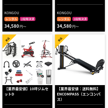
KONGOU
KONGOU
レンタル
2段階決済
レンタル
2段階決済
34,580
34,580
円～
円～
新品
新品
【業界最安値】10坪ジムセ
【業界最安値：送料無料】
ットD
ENCOMPASS（エンコンパ
ス）