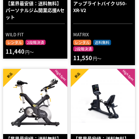
【業界最安値：送料無料】
アップライトバイク U50-
パーソナルジム開業応援Aセ
XR-V2
ット
WILD FIT
MATRIX
レンタル
2段階決済
レンタル
送料無料
2段階決済
11,440
円～
11,550
円～
High Spec
High Spec
新品
新品
【業界最安値：送料無料】
【業界最安値：送料無料】