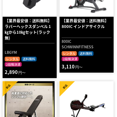
【業界最安値：送料無料】
【業界最安値：送料無料】
ラバーヘックスダンベル 1
800IC インドアサイクル
㎏から10㎏セット(ラック
無)
800IC
SCHWINNFITNESS
LBGYM
レンタル
送料無料
レンタル
送料無料
2段階決済
2段階決済
3,110
円～
2,890
円～
新品
新品