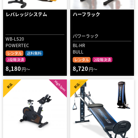
レバレッジシステム
ハーフラック
パワーラック
WB-LS20
POWERTEC
BL-HR
BULL
レンタル
送料無料
2段階決済
レンタル
2段階決済
8,180
8,720
円～
円～
High Spec
新品
新品