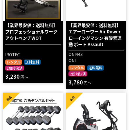
【業界最安値：送料無料】
【業界最安値：送料無料】
プロフェッショナルワーク
エアーローワー Air Rower
アウトベンチWOT
ローイングマシン 有酸素運
動 ボート Assault
ONI443
IROTEC
ONI
レンタル
送料無料
レンタル
送料無料
2段階決済
2段階決済
3,230
円～
3,780
円～
新品
新品