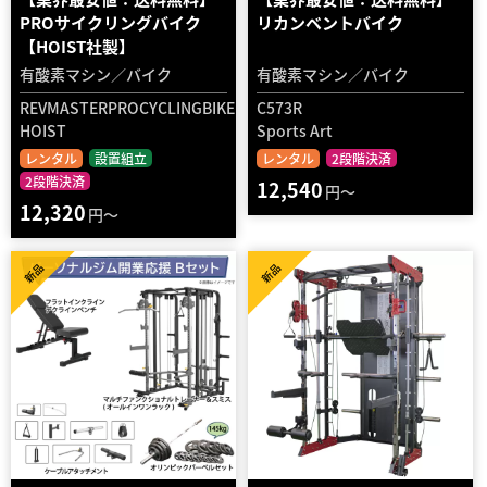
PROサイクリングバイク
リカンベントバイク
【HOIST社製】
有酸素マシン／バイク
有酸素マシン／バイク
REVMASTERPROCYCLINGBIKE
C573R
HOIST
Sports Art
レンタル
設置組立
レンタル
2段階決済
2段階決済
12,540
円～
12,320
円～
新品
新品