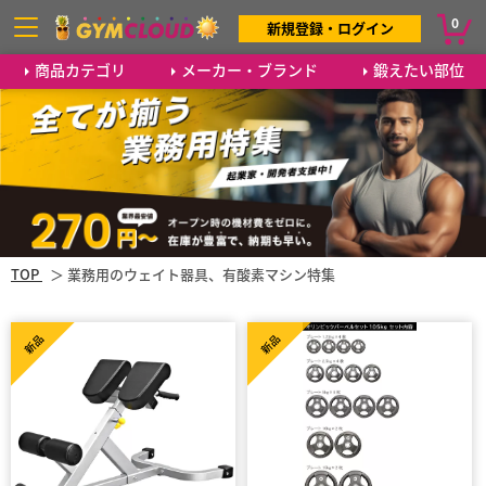
0
新規登録・ログイン
商品カテゴリ
メーカー・ブランド
鍛えたい部位
TOP
業務用のウェイト器具、有酸素マシン特集
新品
新品