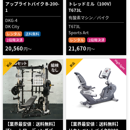
アップライトバイク B-200-
トレッドミル（100V）
1
T673L
有酸素マシン／バイク
DKG-4
DK City
T673L
Sports Art
レンタル
送料無料
2段階決済
レンタル
2段階決済
20,560
21,670
円～
円～
High Spec
新品
新品
【業界最安値：送料無料】
【業界最安値：送料無料】