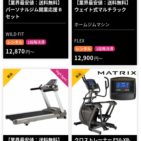
【業界最安値：送料無料】
【業界最安値：送料無料】
パーソナルジム開業応援 B
ウェイト式マルチラック
セット
ホームジムマシン
WILD FIT
FLEX
レンタル
2段階決済
レンタル
2段階決済
12,870
円～
12,900
円～
High Spec
新品
新品
【業界最安値：送料無料】
クロストレーナー E50-XR-