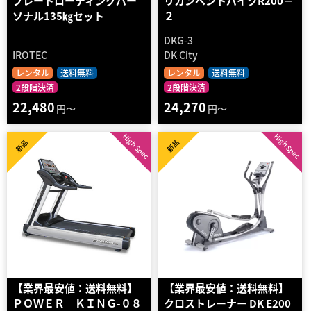
プレートローディングパー
リカンベントバイクR200－
ソナル135㎏セット
２
DKG-3
IROTEC
DK City
レンタル
送料無料
レンタル
送料無料
2段階決済
2段階決済
22,480
24,270
円～
円～
High Spec
High Spec
新品
新品
【業界最安値：送料無料】
【業界最安値：送料無料】
ＰＯＷＥＲ ＫＩＮＧ-０８
クロストレーナー DK E200