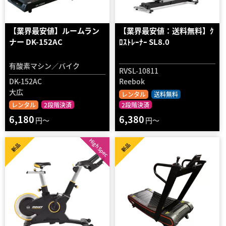
【業界最安値】ルームラン
【業界最安値：送料無料】ｸ
ナー DK-152AC
ﾛｽﾄﾚｰﾅｰ SL8.0
有酸素マシン／バイク
RVSL-10811
DK-152AC
Reebok
大広
レンタル
送料無料
レンタル
2段階決済
2段階決済
6,180
6,380
円～
円～
High Spec
新品
新品