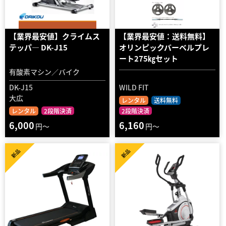
【業界最安値】クライムス
【業界最安値：送料無料】
テッパ― DK-J15
オリンピックバーベルプレ
ート275㎏セット
有酸素マシン／バイク
DK-J15
WILD FIT
大広
レンタル
送料無料
レンタル
2段階決済
2段階決済
6,000
6,160
円～
円～
新品
新品