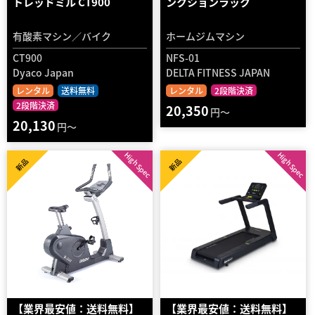
トレッドミル CT900
ンクションラック
有酸素マシン／バイク
ホームジムマシン
CT900
NFS-01
Dyaco Japan
DELTA FITNESS JAPAN
レンタル
送料無料
レンタル
2段階決済
2段階決済
20,350
円～
20,130
円～
High Spec
High Spec
新品
新品
【業界最安値：送料無料】
【業界最安値：送料無料】