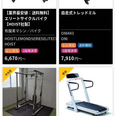
【業界最安値：送料無料】
自走式トレッドミル
エリートサイクルバイク
【HOIST社製】
有酸素マシン／バイク
ONI443
HOISTLEMONDSERIESELITECYCLEBIKE
ONI
HOIST
レンタル
送料無料
レンタル
2段階決済
2段階決済
6,670
7,910
円～
円～
中古品
新品