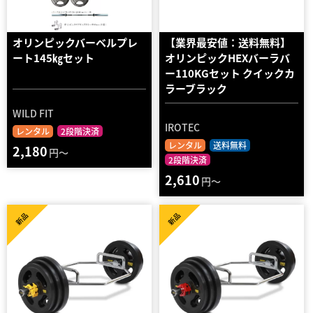
オリンピックバーベルプレ
【業界最安値：送料無料】
ート145㎏セット
オリンピックHEXバーラバ
ー110KGセット クイックカ
ラーブラック
WILD FIT
IROTEC
レンタル
2段階決済
レンタル
送料無料
2,180
円～
2段階決済
2,610
円～
新品
新品