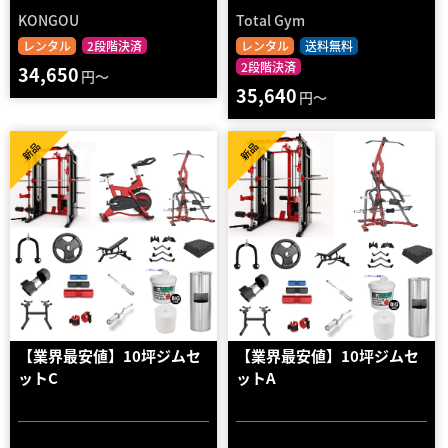
KONGOU
Total Gym
レンタル
2段階決済
レンタル
送料無料
2段階決済
34,650
円～
35,640
円～
新品
新品
【業界最安値】10坪ジムセ
【業界最安値】10坪ジムセ
ットC
ットA