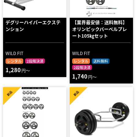
デグリーハイパーエクステ
【業界最安値：送料無料】
ンション
オリンピックバーベルプレ
ート105㎏セット
WILD FIT
WILD FIT
レンタル
2段階決済
レンタル
送料無料
2段階決済
1,280
円～
1,740
円～
新品
新品