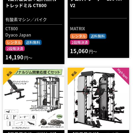
トレッドミル CT800
V2
有酸素マシン／バイク
CT800
MATRIX
Dyaco Japan
レンタル
送料無料
レンタル
送料無料
2段階決済
2段階決済
15,060
円～
14,190
円～
High Spec
新品
新品