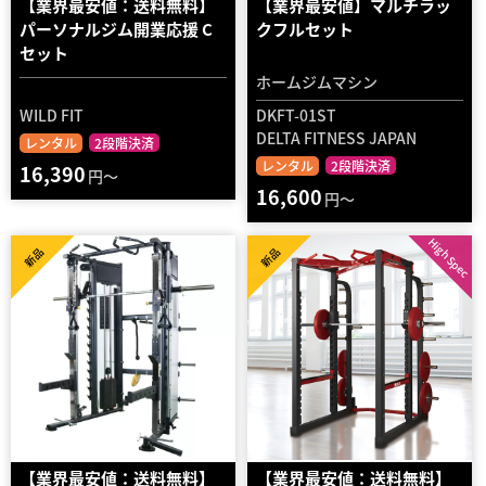
【業界最安値：送料無料】
【業界最安値】マルチラッ
パーソナルジム開業応援 C
クフルセット
セット
ホームジムマシン
WILD FIT
DKFT-01ST
DELTA FITNESS JAPAN
レンタル
2段階決済
レンタル
2段階決済
16,390
円～
16,600
円～
High Spec
新品
新品
【業界最安値：送料無料】
【業界最安値：送料無料】