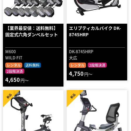
【業界最安値：送料無料】
エリプティカルバイク DK-
固定式六角ダンベルセット
8745HRP
M600
DK-8745HRP
WILD FIT
大広
レンタル
送料無料
レンタル
2段階決済
2段階決済
4,750
円～
4,650
円～
新品
新品