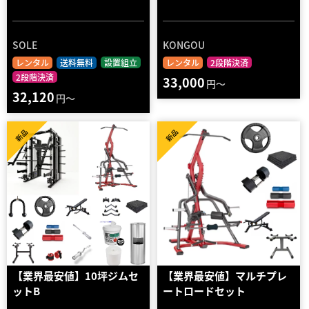
SOLE
KONGOU
レンタル
送料無料
設置組立
レンタル
2段階決済
2段階決済
33,000
円～
32,120
円～
新品
新品
【業界最安値】10坪ジムセ
【業界最安値】マルチプレ
ットB
ートロードセット