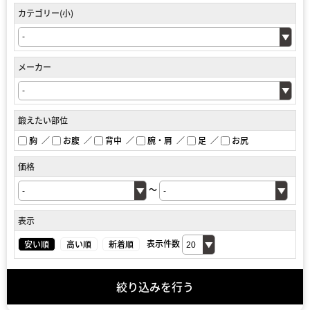
カテゴリー(小)
メーカー
鍛えたい部位
胸
お腹
背中
腕・肩
足
お尻
価格
～
表示
安い順
高い順
新着順
表示件数
絞り込みを行う