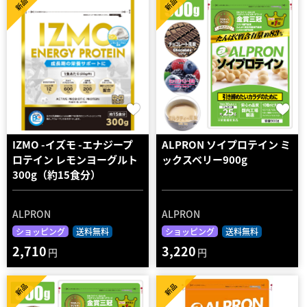
新品
新品
IZMO -イズモ -エナジープ
ALPRON ソイプロテイン ミ
ロテイン レモンヨーグルト​
ックスベリー900g
300g​（約15食分）
ALPRON
ALPRON
ショッピング
送料無料
ショッピング
送料無料
2,710
3,220
円
円
新品
新品