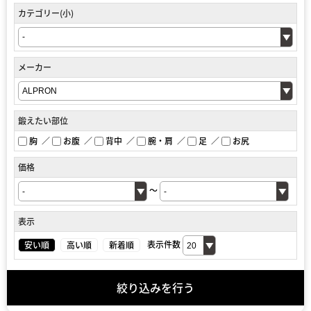
カテゴリー(小)
メーカー
鍛えたい部位
胸
お腹
背中
腕・肩
足
お尻
価格
～
表示
安い順
高い順
新着順
表示件数
絞り込みを行う