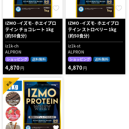
IZMO -イズモ- ホエイプロ
IZMO -イズモ- ホエイプロ
テイン チョコレート 1kg
テイン ストロベリー 1kg
(約50食分)
(約50食分)
iz1k-ch
iz1k-st
ALPRON
ALPRON
ショッピング
送料無料
ショッピング
送料無料
4,870
4,870
円
円
新品