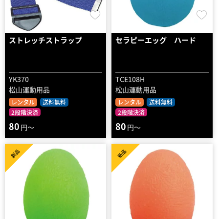
ストレッチストラップ
セラピーエッグ ハード
YK370
TCE108H
松山運動用品
松山運動用品
レンタル
送料無料
レンタル
送料無料
2段階決済
2段階決済
80
80
円～
円～
新品
新品