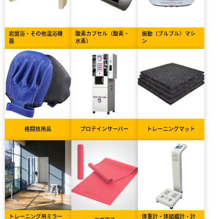
岩盤浴・その他温浴機
酸素カプセル（酸素・
振動（ブルブル）マシ
器
水素）
ン
格闘技用品
プロテインサーバー
トレーニングマット
トレーニング用ミラー
体重計・体組織計・計