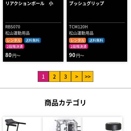
リアクションボール 小
プッシュグリップ
RBS070
TCM120H
松山運動用品
松山運動用品
レンタル
送料無料
レンタル
送料無料
2段階決済
2段階決済
80
90
円～
円～
1
2
3
>
>>
商品カテゴリ