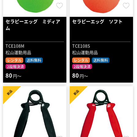
セラピーエッグ ミディア
セラピーエッグ ソフト
ム
TCE108M
TCE108S
松山運動用品
松山運動用品
レンタル
送料無料
レンタル
送料無料
2段階決済
2段階決済
80
80
円～
円～
新品
新品