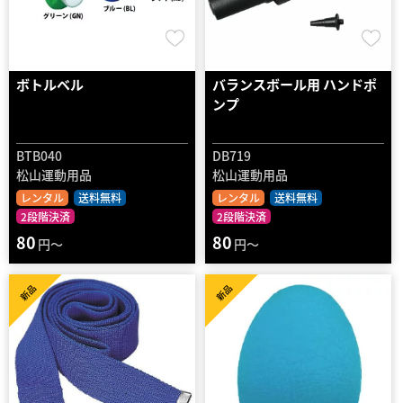
ボトルベル
バランスボール用 ハンドポ
ンプ
BTB040
DB719
松山運動用品
松山運動用品
レンタル
送料無料
レンタル
送料無料
2段階決済
2段階決済
80
80
円～
円～
新品
新品