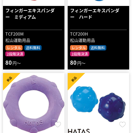
フィンガーエキスパンダ
フィンガーエキスパンダ
ー ミディアム
ー ハード
TCF200M
TCF200H
松山運動用品
松山運動用品
レンタル
送料無料
レンタル
送料無料
2段階決済
2段階決済
80
80
円～
円～
新品
新品