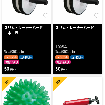
スリムトレーナーハード
スリムトレーナーハード
（中古品）
IFS5021
松山運動用品
松山運動用品
レンタル
送料無料
レンタル
送料無料
2段階決済
2段階決済
50
50
円～
円～
新品
新品