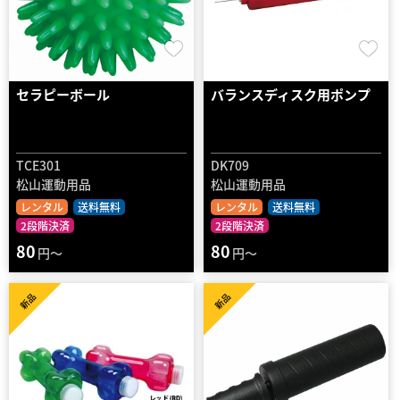
セラピーボール
バランスディスク用ポンプ
TCE301
DK709
松山運動用品
松山運動用品
レンタル
送料無料
レンタル
送料無料
2段階決済
2段階決済
80
80
円～
円～
新品
新品