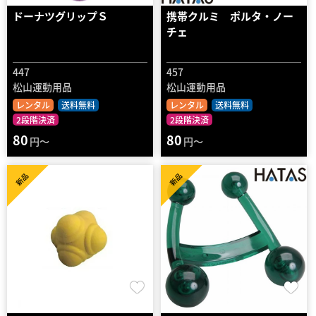
ドーナツグリップＳ
携帯クルミ ポルタ・ノー
チェ
447
457
松山運動用品
松山運動用品
レンタル
送料無料
レンタル
送料無料
2段階決済
2段階決済
80
80
円～
円～
新品
新品