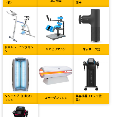
ヨガ用品
（鏡）
測器
水中トレーニングマシ
リハビリマシン
マッサージ器
ン
タンニング（日焼け）
美容機器（エステ機
コラーゲンマシン
マシン
器）