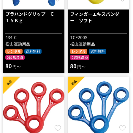
プラハンドグリップ Ｃ
フィンガーエキスパンダ
１５Ｋｇ
ー ソフト
434-C
TCF200S
松山運動用品
松山運動用品
レンタル
送料無料
レンタル
送料無料
2段階決済
2段階決済
80
80
円～
円～
新品
新品