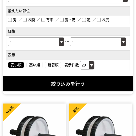
鍛えたい部位
胸
お腹
背中
腕・肩
足
お尻
価格
～
表示
安い順
高い順
新着順
表示件数
絞り込みを行う
中古品
新品