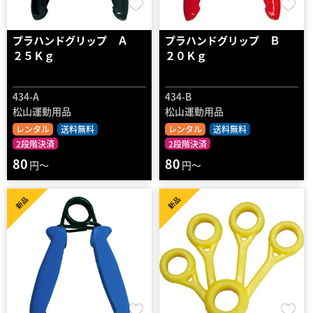
プラハンドグリップ Ａ
プラハンドグリップ Ｂ
２５Ｋｇ
２０Ｋｇ
434-A
434-B
松山運動用品
松山運動用品
レンタル
送料無料
レンタル
送料無料
2段階決済
2段階決済
80
80
円～
円～
新品
新品