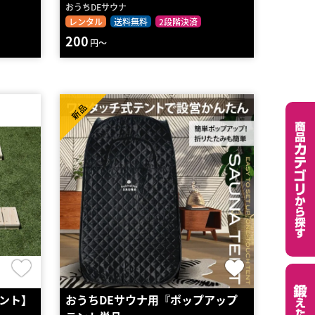
おうちDEサウナ
レンタル
送料無料
2段階決済
200
円～
新品
ント】
おうちDEサウナ用『ポップアップ