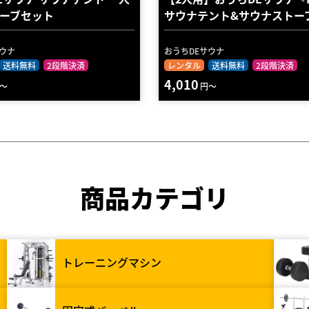
トーブセット
サウナテント&サウナストーブ 
サウナ
おうちDEサウナ
送料無料
2段階決済
レンタル
送料無料
2段階決済
4,010
～
円～
商品カテゴリ
トレーニングマシン