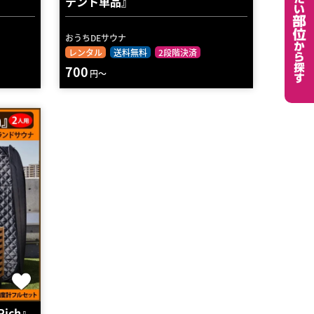
テント単品』
おうちDEサウナ
レンタル
送料無料
2段階決済
700
円～
ich』