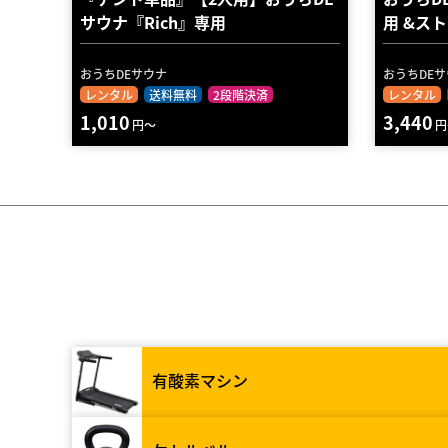
サウナ『Rich』専用
用 &ス
おうちDEサウナ
おうちDE
レンタル
送料無料
2段階決済
レンタル
1,010
3,440
円～
円
有酸素マシン