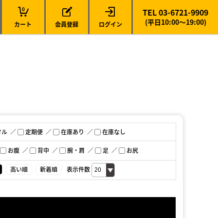
0
TEL 03-6721-9909
(平日10:00～19:00)
カート
会員登録
ログイン
タル
定期便
在庫あり
在庫なし
お腹
背中
腕・肩
足
お尻
高い順
新着順
表示件数