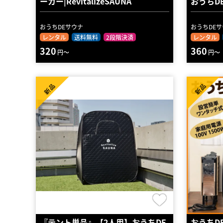
ーカー|RevitalizeSAUNA
おうちD
おうちDEサウナ
おうちDE
レンタル
送料無料
2段階決済
レンタル
320
360
円～
円～
新品
新品
『テント単品』【2人用】おうちDE
おうちD