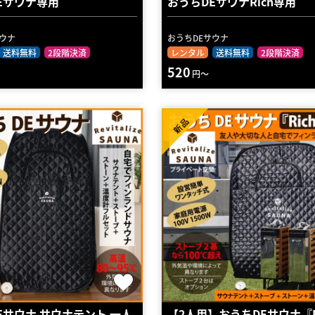
Eサウナ専用
おうちDEサウナRich専用
サウナ
おうちDEサウナ
送料無料
2段階決済
レンタル
送料無料
2段階決済
520
円～
新品
Eサウナ サウナテント 一人
【2人用】おうちDEサウナ『R