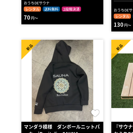
おうちDEサウナ
レンタル
送料無料
2段階決済
おうちDE
70
レンタル
円～
130
円～
新品
新品
マンダラ模様 ダンボールニットパ
『サウナ