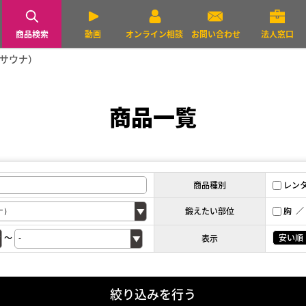
商品検索
動画
オンライン相談
お問い合わせ
法人窓口
デサウナ）
商品一覧
商品種別
レン
鍛えたい部位
胸
～
安い順
表示
絞り込みを行う