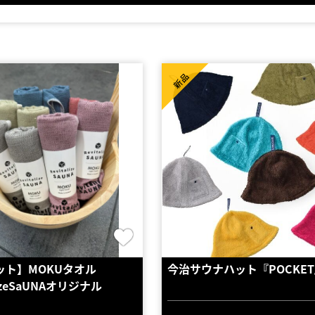
新品
ット】MOKUタオル
今治サウナハット『POCKE
alizeSaUNAオリジナル