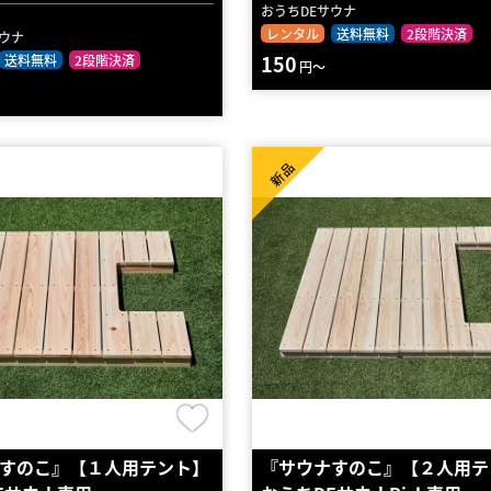
おうちDEサウナ
レンタル
送料無料
2段階決済
サウナ
150
送料無料
2段階決済
円～
新品
すのこ』【１人用テント】
『サウナすのこ』【２人用テ