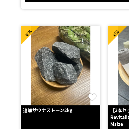
新品
新品
追加サウナストーン2kg
【3本セ
Revit
Msize