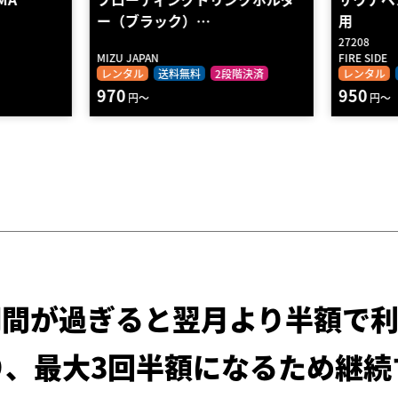
用
27208
FIRE SIDE
MIZU JAPA
階決済
レンタル
送料無料
2段階決済
レンタル
950
1030
円～
円
期間が過ぎると
翌月より半額で利
り、最大3回半額になるため
継続