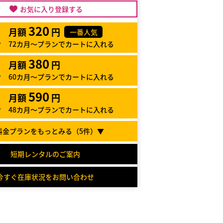
お気に入り登録する
320
月額
円
一番人気
72カ月～プランでカートに入れる
380
月額
円
60カ月～プランでカートに入れる
590
月額
円
48カ月～プランでカートに入れる
料金プランをもっとみる（
5
件）▼
短期レンタルのご案内
今すぐ在庫状況をお問い合わせ