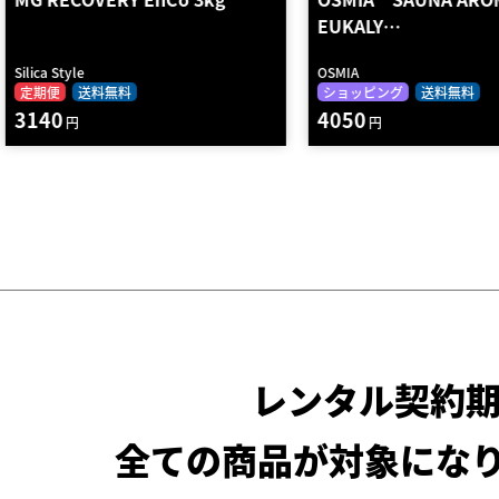
EUKALY…
ー（ブラック）…
OSMIA
MIZU JAPAN
ショッピング
送料無料
レンタル
送料無料
2段
4050
970
円
円～
レンタル契約
全ての商品が対象にな