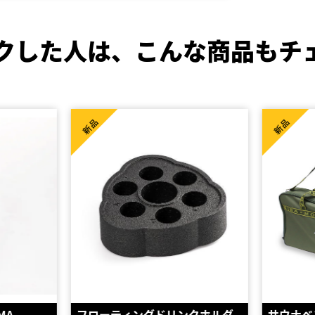
クした人は、
こんな商品もチ
新品
新品
クホルダ
サウナベンチ用バッグ PSN550
保護プ