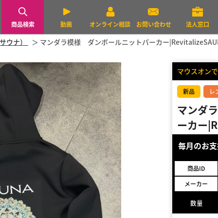
商品検索
動画
オンライン相談
お問い合わせ
法人窓口
デサウナ）
マンダラ模様 ダンボールニットパーカー|RevitalizeSAU
マウスオンで
新品
レ
マンダラ
ーカー|Re
毎月のお
商品ID
メーカー
数量