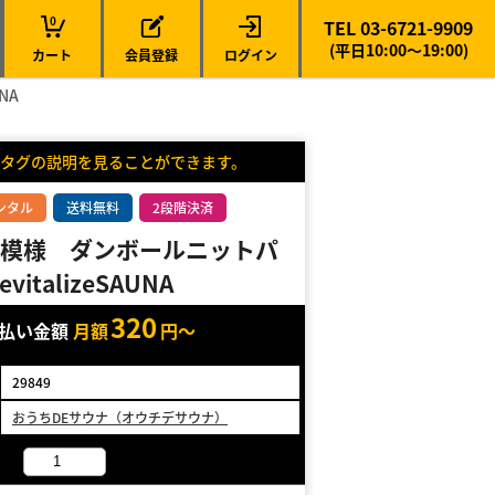
0
TEL 03-6721-9909
(平日10:00～19:00)
カート
会員登録
ログイン
NA
タグの説明を見ることができます。
ンタル
送料無料
2段階決済
模様 ダンボールニットパ
vitalizeSAUNA
320
支払い金額
月額
円～
29849
おうちDEサウナ（オウチデサウナ）