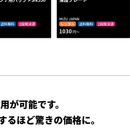
TERVA …
N
OSMIA
送料無料
2段階決済
ショッピング
送料無料
4050
～
円
用が可能です。
するほど驚きの価格に。