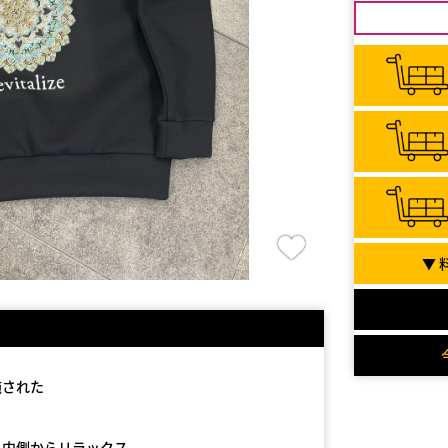
▼ 
施された
。
、内側からリラックス。