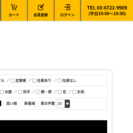
0
TEL 03-6721-9909
(平日10:00～19:00)
カート
会員登録
ログイン
タル
定期便
在庫あり
在庫なし
お腹
背中
腕・肩
足
お尻
高い順
新着順
表示件数