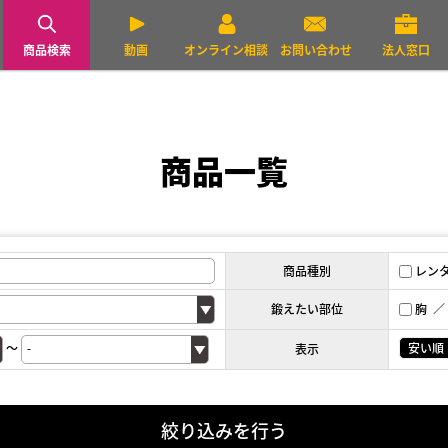
商品検索
動画
オンライン相談
お問い合わせ
法人窓口
商品一覧
商品種別
レン
鍛えたい部位
胸
～
安い順
表示
絞り込みを行う