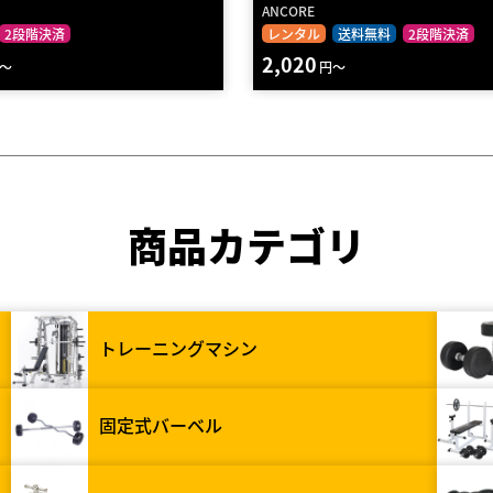
ANCORE
2段階決済
レンタル
送料無料
2段階決済
2,020
～
円～
商品カテゴリ
トレーニングマシン
固定式バーベル