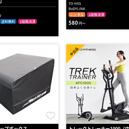
」
TO-HSS
BoDYLINK
レンタル
2段階決済
D
580
送料無料
2段階決済
円～
中古品
ップボックス
トレックトレーナー1000（