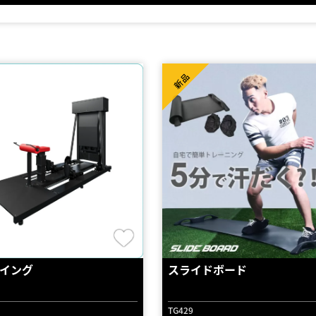
新品
イング
スライドボード
TG429