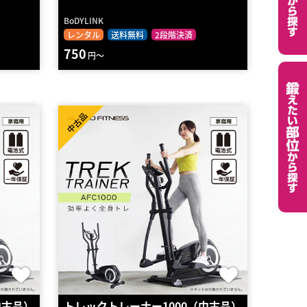
BoDYLINK
レンタル
送料無料
2段階決済
750
円～
中古品
中古品）
トレックトレーナー1000（中古品）