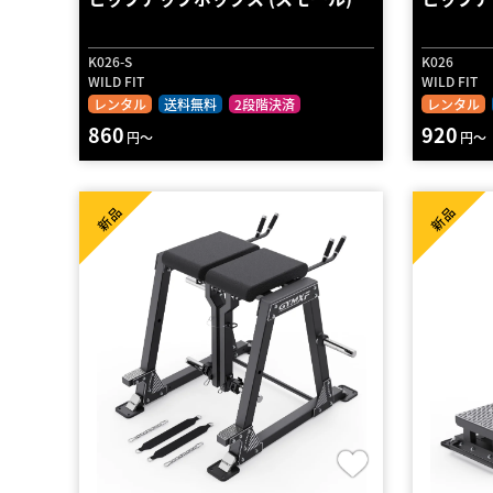
K026-S
K026
WILD FIT
WILD FIT
レンタル
送料無料
2段階決済
レンタル
860
920
円～
円～
新品
新品