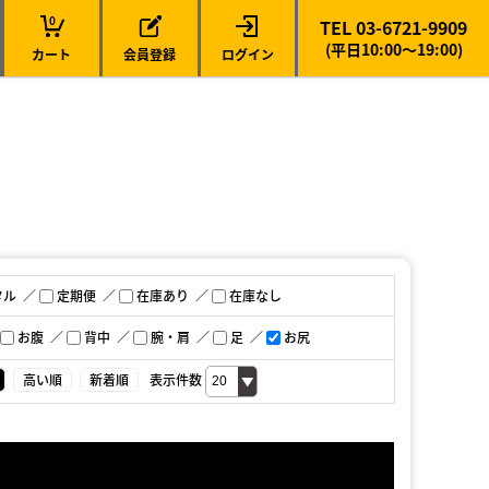
0
TEL 03-6721-9909
(平日10:00～19:00)
カート
会員登録
ログイン
タル
定期便
在庫あり
在庫なし
お腹
背中
腕・肩
足
お尻
高い順
新着順
表示件数