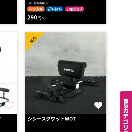
BODYMAKER
レンタル
送料無料
2段階決済
290
円～
新品
T
シシースクワットWOT