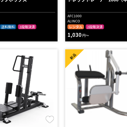
AFC1000
ALINCO
送料無料
2段階決済
レンタル
2段階決済
1,030
円～
新品