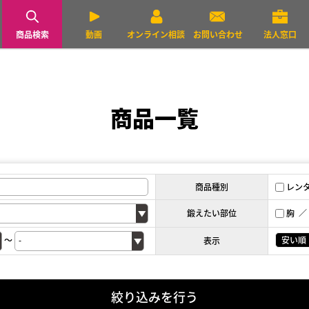
商品検索
動画
オンライン相談
お問い合わせ
法人窓口
商品一覧
商品種別
レン
鍛えたい部位
胸
～
安い順
表示
絞り込みを行う