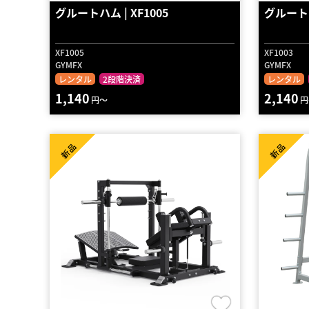
グルートハム | XF1005
グルートド
XF1005
XF1003
GYMFX
GYMFX
レンタル
2段階決済
レンタル
1,140
2,140
円～
円
新品
新品