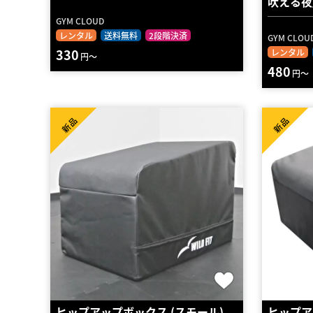
吠える夜
GYM CLOUD
レンタル
送料無料
2段階決済
GYM CLOU
330
レンタル
円～
480
円～
新品
新品
ヒップアップボックス (スモール)
ヒップア