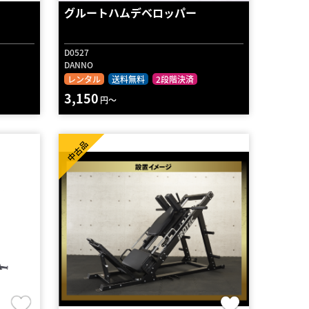
グルートハムデベロッパー
D0527
DANNO
レンタル
送料無料
2段階決済
3,150
円～
中古品