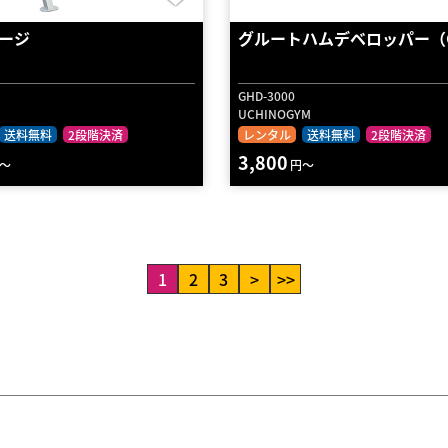
ージ
グルートハムデベロッパー（
GHD-3000
UCHINOGYM
送料無料
2段階決済
レンタル
送料無料
2段階決済
3,800
～
円～
1
2
3
>
>>