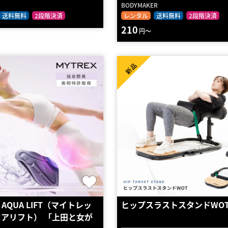
BODYMAKER
送料無料
2段階決済
レンタル
送料無料
2段階決済
210
円～
新品
X AQUA LIFT（マイトレッ
ヒップスラストスタンドWO
クアリフト） 「上田と女が