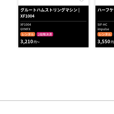
グルートハムストリングマシン |
ハーフケ
XF1004
XF1004
SIF-HC
GYMFX
impulse
レンタル
2段階決済
レンタル
3,210
3,550
円～
円