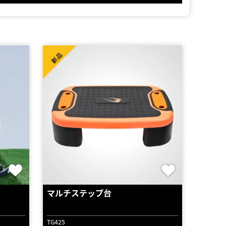
新品
マルチステップ台
TG425