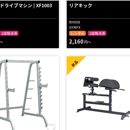
ライブマシン | XF1003
リアキック
RH008
GYMFX
2段階決済
レンタル
2段階決済
2,160
～
円～
新品