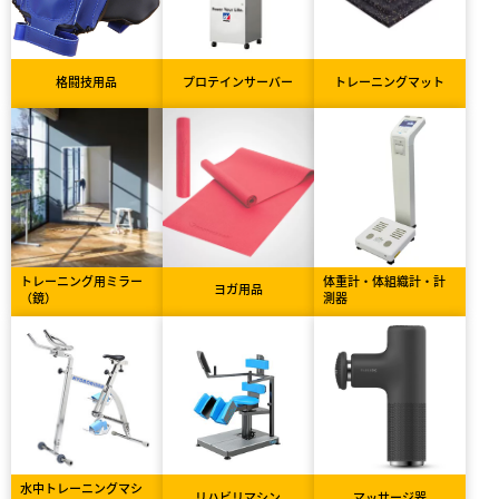
格闘技用品
プロテインサーバー
トレーニングマット
トレーニング用ミラー
体重計・体組織計・計
ヨガ用品
（鏡）
測器
水中トレーニングマシ
リハビリマシン
マッサージ器