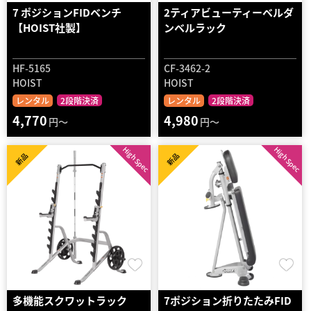
7 ポジションFIDベンチ
2ティアビューティーベルダ
【HOIST社製】
ンベルラック
HF-5165
CF-3462-2
HOIST
HOIST
レンタル
2段階決済
レンタル
2段階決済
4,770
4,980
円～
円～
High Spec
High Spec
新品
新品
多機能スクワットラック
7ポジション折りたたみFID