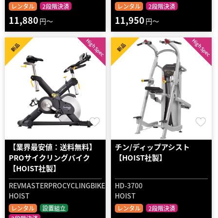
レンタル
2段階決済
レンタル
2段階決済
11,880
11,950
円～
円～
High Spec
High Spec
新品
新品
【業界最安値：送料無料】
チン/ディップアシスト
PROサイクリングバイク
【HOIST社製】
【HOIST社製】
REVMASTERPROCYCLINGBIKE
HD-3700
HOIST
HOIST
レンタル
設置組立
レンタル
2段階決済