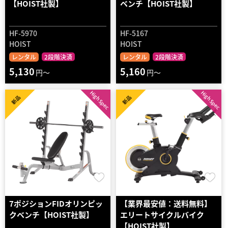
【HOIST社製】
ベンチ【HOIST社製】
HF-5970
HF-5167
HOIST
HOIST
レンタル
2段階決済
レンタル
2段階決済
5,130
5,160
円～
円～
High Spec
High Spec
新品
新品
7ポジションFIDオリンピッ
【業界最安値：送料無料】
クベンチ【HOIST社製】
エリートサイクルバイク
【HOIST社製】