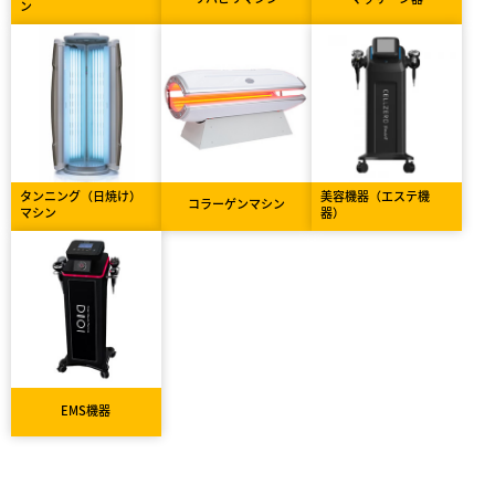
ン
タンニング（日焼け）
美容機器（エステ機
コラーゲンマシン
マシン
器）
EMS機器