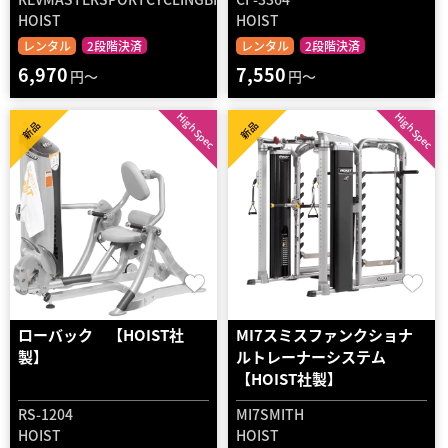
HOIST
HOIST
レンタル
2段階決済
レンタル
2段階決済
6,970
7,550
円～
円～
High Spec
High Spec
新品
新品
ローバック 【HOIST社
MI7スミスファンクショナ
製】
ルトレーナーシステム
【HOIST社製】
RS-1204
MI7SMITH
HOIST
HOIST