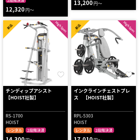
2段階決済
13,200
円～
12,320
円～
High Spec
High Spec
新品
新品
チンディップアシスト
インクラインチェストプレ
【HOIST社製】
ス 【HOIST社製】
RS-1700
RPL-5303
HOIST
HOIST
レンタル
2段階決済
レンタル
2段階決済
14,300
17,010
円～
円～