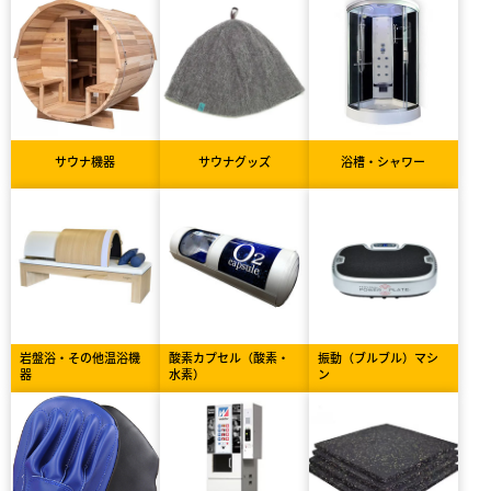
サウナ機器
サウナグッズ
浴槽・シャワー
岩盤浴・その他温浴機
酸素カプセル（酸素・
振動（ブルブル）マシ
器
水素）
ン