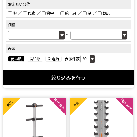
鍛えたい部位
胸
お腹
背中
腕・肩
足
お尻
価格
～
表示
安い順
高い順
新着順
表示件数
絞り込みを行う
High Spec
High Spec
新品
新品