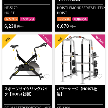
HF-5170
HOISTLEMONDSERIESELITECYC
HOIST
HOIST
レンタル
2段階決済
レンタル
2段階決済
6,230
6,670
円～
円～
High Spec
High Spec
新品
新品
スポーツサイクリングバイ
パワーケージ【HOIST社
ク【HOIST社製】
製】
REVMASTERSPORTCYCLINGBIKE
CF-3364