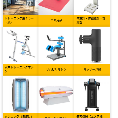
トレーニング用ミラー
体重計・体組織計・計
ヨガ用品
（鏡）
測器
水中トレーニングマシ
リハビリマシン
マッサージ器
ン
タンニング（日焼け）
美容機器（エステ機