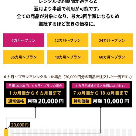
レンタル契約期間が過ぎると
翌月より半額で利用が可能です。
全ての商品が対象になり、最大3回半額になるため
継続するほど驚きの価格に。
6カ月～プラン
12カ月～プラン
24カ月～プラン
36カ月～プラン
48カ月～プラン
60カ月～プラン