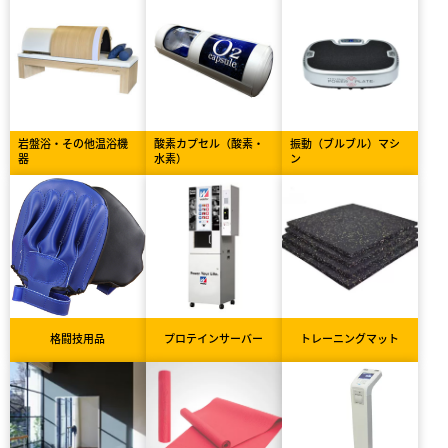
岩盤浴・その他温浴機
酸素カプセル（酸素・
振動（ブルブル）マシ
器
水素）
ン
格闘技用品
プロテインサーバー
トレーニングマット