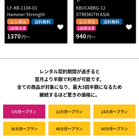
KBUCABKG-12
KBRCABKG-24
STRENGTH ASIA
STRENGTH ASIA
レンタル
送料無料
レンタル
送料無料
2段階決済
2段階決済
940
1030
円～
円～
レンタル契約期間が過ぎると
翌月より半額で利用が可能です。
全ての商品が対象になり、最大3回半額になるため
継続するほど驚きの価格に。
6カ月～プラン
12カ月～プラン
24カ月～プラン
36カ月～プラン
48カ月～プラン
60カ月～プラン