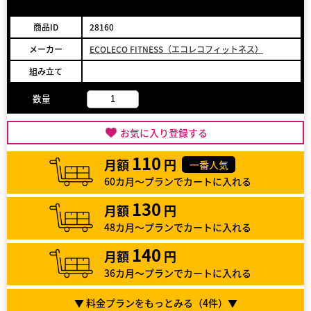
商品ID
28160
メーカー
ECOLECO FITNESS（エコレコフィットネス）
組み立て
数量
お気に入り登録する
110
月額
円
一番人気
60カ月～プランでカートに入れる
130
月額
円
48カ月～プランでカートに入れる
140
月額
円
36カ月～プランでカートに入れる
▼ 料金プランをもっとみる（
4
件）▼