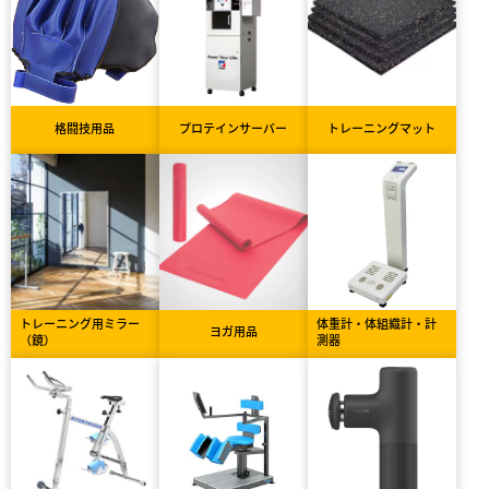
格闘技用品
プロテインサーバー
トレーニングマット
トレーニング用ミラー
体重計・体組織計・計
ヨガ用品
（鏡）
測器