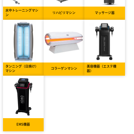
水中トレーニングマシ
リハビリマシン
マッサージ器
ン
タンニング（日焼け）
美容機器（エステ機
コラーゲンマシン
マシン
器）
EMS機器