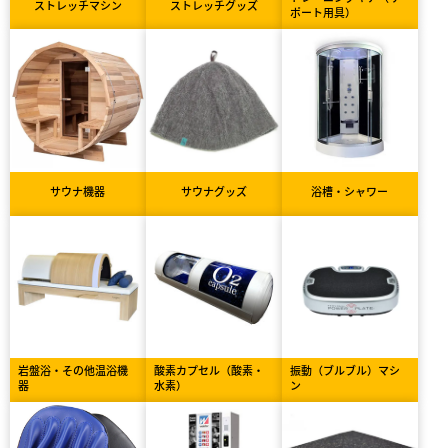
ストレッチマシン
ストレッチグッズ
ポート用具）
サウナ機器
サウナグッズ
浴槽・シャワー
岩盤浴・その他温浴機
酸素カプセル（酸素・
振動（ブルブル）マシ
器
水素）
ン