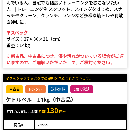
んでいる人、自宅でも幅広いトレーニングをおこないたい
人。| トレーニング例 スクワット、スイングをはじめ、スナ
ッチやクリーン、クランチ、ランジなど多様な筋トレや有酸
素運動に。
▼スペック
サイズ：27×30×21（cm）
重量：14kg
※新古品、中古品につき、傷や汚れがついている場合がござ
いますので、ご理解いただいた上で、ご検討ください。
タグをタップするとタグの説明を見ることができます。
中古品
レンタル
送料無料
2段階決済
ケトルベル 14kg（中古品）
130
毎月のお支払い金額
月額
円～
商品ID
23685