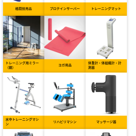
格闘技用品
プロテインサーバー
トレーニングマット
トレーニング用ミラー
体重計・体組織計・計
ヨガ用品
（鏡）
測器
水中トレーニングマシ
リハビリマシン
マッサージ器
ン