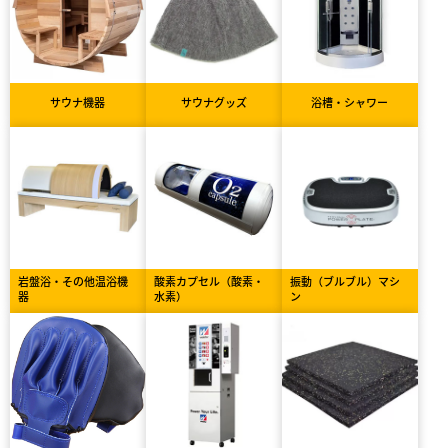
サウナ機器
サウナグッズ
浴槽・シャワー
岩盤浴・その他温浴機
酸素カプセル（酸素・
振動（ブルブル）マシ
器
水素）
ン