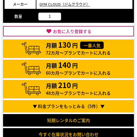
メーカー
GYM CLOUD（ジムクラウド）
数量
お気に入り登録する
130
月額
円
一番人気
72カ月～プランでカートに入れる
140
月額
円
60カ月～プランでカートに入れる
210
月額
円
48カ月～プランでカートに入れる
▼ 料金プランをもっとみる（
5
件）▼
短期レンタルのご案内
今すぐ在庫状況をお問い合わせ