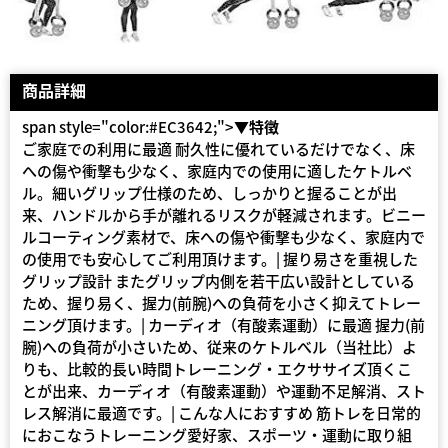
商品詳細
span style="color:#EC3642;">
▼特徴
ご家庭での利用に最適 耐久性に優れているだけでなく、床
への傷や衝撃も少なく、家庭内での使用に適したケトルベ
ル。細いグリップ仕様のため、しっかりと握ることが出
来、ハンドルから手が離れるリスクが軽減されます。ビニー
ルコーティング素材で、床への傷や衝撃も少なく、家庭内で
の使用でも安心してご利用頂けます。| 握り易さを重視した
グリップ設計 またグリップ内側を若干広い設計としている
ため、握り易く、握力(前腕)への負荷を小さく抑えてトレー
ニング頂けます。| カーディオ（有酸素運動）に最適 握力(前
腕)への負荷が小さいため、従来のケトルべル（当社比）よ
りも、比較的長い時間トレーニング・エクササイズ頂くこ
とが出来、カーディオ（有酸素運動）や運動不足解消、スト
レス解消に最適です。| こんな人におすすめ 筋トレを日常的
におこなうトレーニング愛好家、スポーツ・運動に取り組