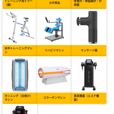
トレーニング用ミラー
体重計・体組織計・計
ヨガ用品
（鏡）
測器
水中トレーニングマシ
リハビリマシン
マッサージ器
ン
タンニング（日焼け）
美容機器（エステ機
コラーゲンマシン
マシン
器）