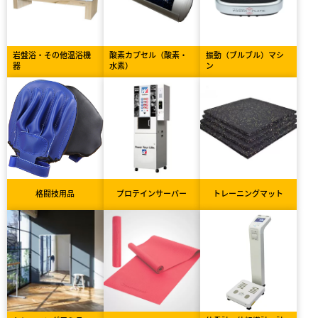
岩盤浴・その他温浴機
酸素カプセル（酸素・
振動（ブルブル）マシ
器
水素）
ン
格闘技用品
プロテインサーバー
トレーニングマット