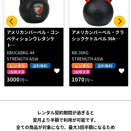
アメリカンバーベル・クラ
ソフトケトルベル ５ｋｇ
シックケトルベル 36k…
KB-36KG
D7269
STRENGTH ASIA
DANNO
レンタル
送料無料
レンタル
送料無料
2段階決済
2段階決済
1070
190
円～
円～
レンタル契約期間が過ぎると
翌月より半額で利用が可能です。
全ての商品が対象になり、最大3回半額になるため