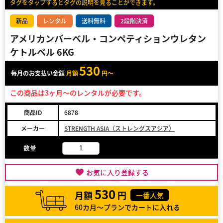
タグをタップするとタグの説明を見ることができます。
新品
レンタル
送料無料
2段階決済
アメリカンバーベル・コンペティションウレタン
ケトルベル 6KG
530
毎月のお支払い金額
月額
円～
この商品は3ヶ月～のレンタルが必要です。
商品ID
6878
メーカー
STRENGTH ASIA（ストレングスアジア）
数量
お気に入り登録する
530
月額
円
一番人気
60カ月～プランでカートに入れる