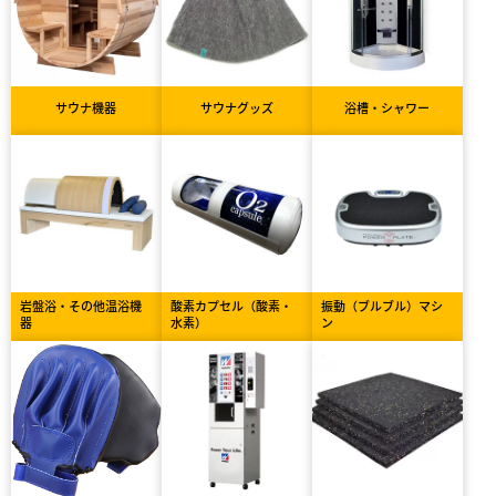
サウナ機器
サウナグッズ
浴槽・シャワー
岩盤浴・その他温浴機
酸素カプセル（酸素・
振動（ブルブル）マシ
器
水素）
ン