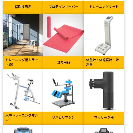
格闘技用品
プロテインサーバー
トレーニングマット
トレーニング用ミラー
体重計・体組織計・計
ヨガ用品
（鏡）
測器
水中トレーニングマシ
リハビリマシン
マッサージ器
ン