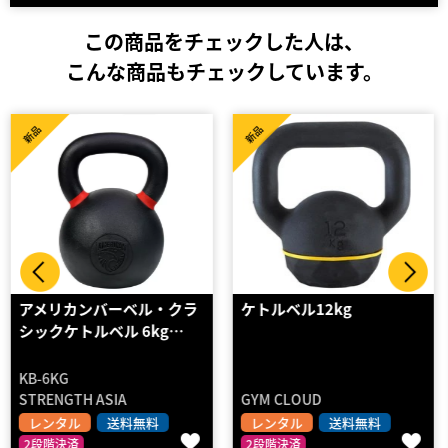
この商品をチェックした人は、
こんな商品もチェックしています。
新品
新品
ケトルベル12kg
アメリカンバーベル・ラバ
ーコーティングケトルベ
ル…
KBRCABKG-32
GYM CLOUD
STRENGTH ASIA
レンタル
送料無料
レンタル
送料無料
2段階決済
2段階決済