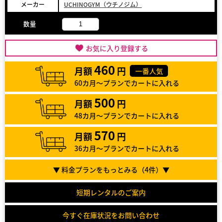
メーカー
UCHINOGYM（ウチノジム）
数量
お気に入り登録する
460
月額
円
一番人気
60カ月～プランでカートに入れる
500
月額
円
48カ月～プランでカートに入れる
570
月額
円
36カ月～プランでカートに入れる
▼ 料金プランをもっとみる（
4
件）▼
短期レンタルのご案内
今すぐ在庫状況をお問い合わせ