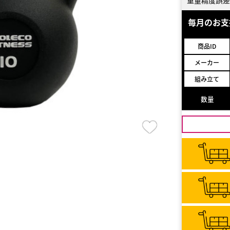
重量精度誤差
毎月のお
商品ID
メーカー
組み立て
数量