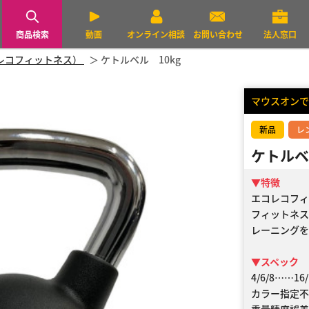
商品検索
動画
オンライン相談
お問い合わせ
法人窓口
（エコレコフィットネス）
ケトルベル 10kg
マウスオンで
新品
レ
ケトルベ
▼特徴
エコレコフィッ
フィットネス
レーニングを
▼スペック
4/6/8……16/
カラー指定不