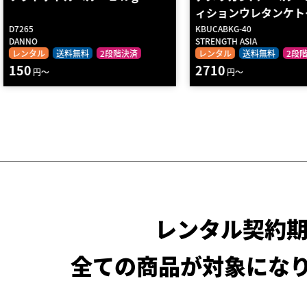
ィションウレタンケト…
KBUCABKG-40
KDB-BK20
STRENGTH ASIA
MARTIAL WORLD
レンタル
送料無料
2段階決済
レンタル
2段階決済
2710
490
円～
円～
レンタル契約
全ての商品が対象にな