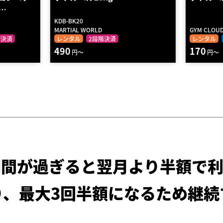
LF-KB-1102
GYM CLOUD
Hammer St
レンタル
送料無料
2段階決済
レンタル
170
840
円～
円～
期間が過ぎると
翌月より半額で利
り、最大3回半額になるため
継続