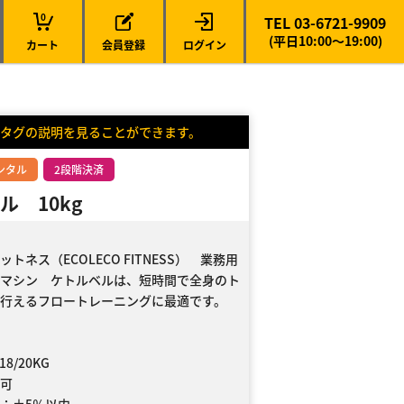
0
TEL 03-6721-9909
(平日10:00～19:00)
カート
会員登録
ログイン
タグの説明を見ることができます。
ンタル
2段階決済
ル 10kg
トネス（ECOLECO FITNESS） 業務用
マシン ケトルベルは、短時間で全身のト
行えるフロートレーニングに最適です。
18/20KG
可