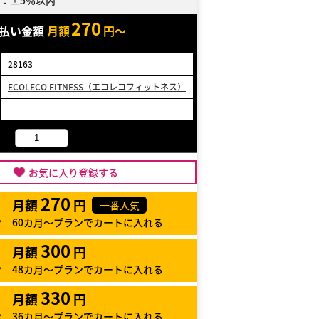
：±5％以内
270
支払い金額
月額
円～
28163
ECOLECO FITNESS（エコレコフィットネス）
お気に入り登録する
270
月額
円
一番人気
60カ月～プランでカートに入れる
300
月額
円
48カ月～プランでカートに入れる
330
月額
円
36カ月～プランでカートに入れる