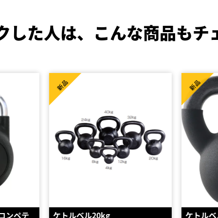
クした人は、
こんな商品もチ
新品
新品
ケトルベル 10kg
ケトルベ