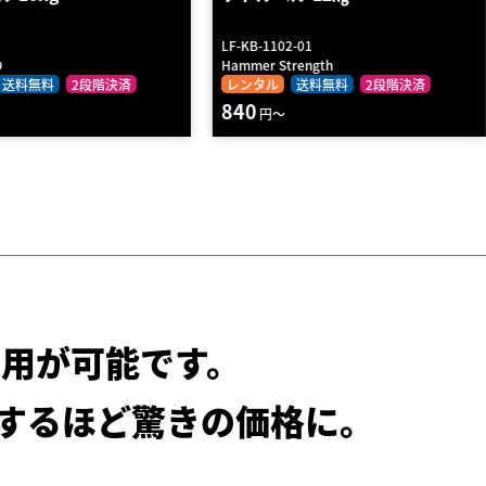
-01
KB-3002-16
rength
UCHINOGYM
送料無料
2段階決済
レンタル
送料無料
2段階決済
460
円～
用が可能です。
するほど驚きの価格に。