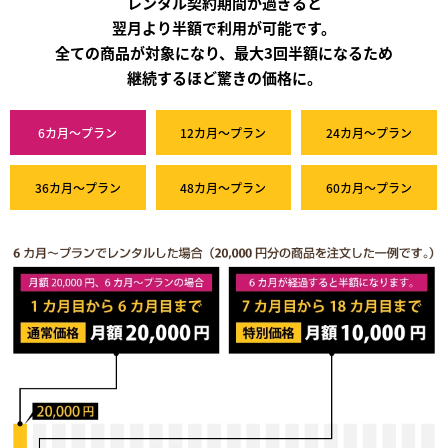
レンタル契約期間が過ぎると
翌月より半額で利用が可能です。
全ての商品が対象になり、最大3回半額になるため
継続するほど驚きの価格に。
6カ月～プラン
12カ月～プラン
24カ月～プラン
36カ月～プラン
48カ月～プラン
60カ月～プラン