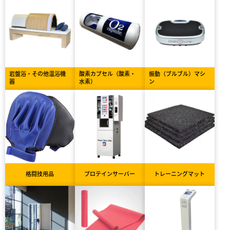
岩盤浴・その他温浴機
酸素カプセル（酸素・
振動（ブルブル）マシ
器
水素）
ン
格闘技用品
プロテインサーバー
トレーニングマット