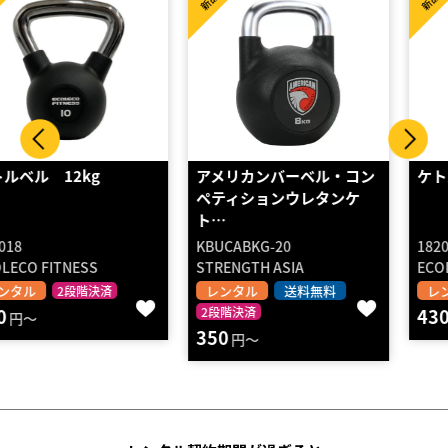
新品
新品
アメリカンバーベル・コン
ケトルベル 16kg
ペティションウレタンケ
ト…
KBUCABKG-20
182018
STRENGTH ASIA
ECOLECO FITNESS
レンタル
送料無料
レンタル
2段階決済
2段階決済
430
円～
350
円～