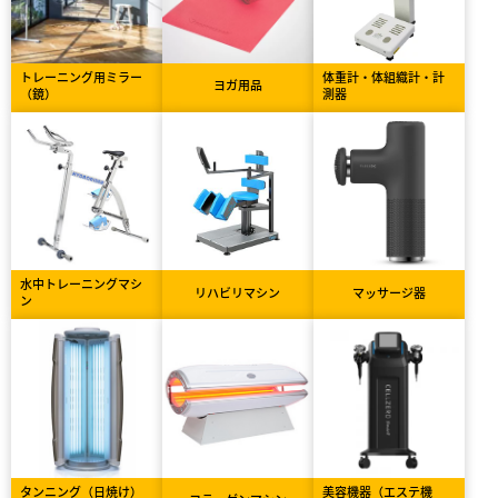
トレーニング用ミラー
体重計・体組織計・計
ヨガ用品
（鏡）
測器
水中トレーニングマシ
リハビリマシン
マッサージ器
ン
タンニング（日焼け）
美容機器（エステ機