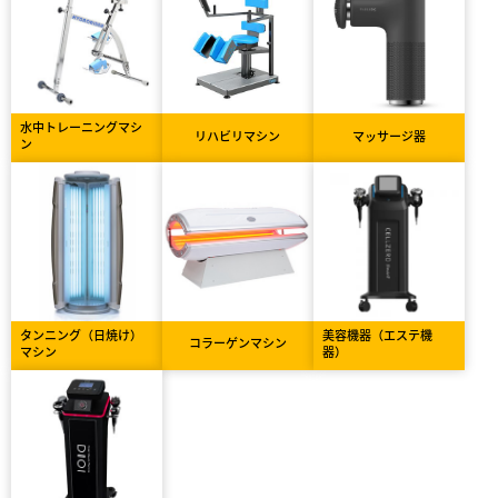
水中トレーニングマシ
リハビリマシン
マッサージ器
ン
タンニング（日焼け）
美容機器（エステ機
コラーゲンマシン
マシン
器）