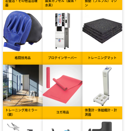
岩盤浴・その他温浴機
酸素カプセル（酸素・
振動（ブルブル）マシ
器
水素）
ン
格闘技用品
プロテインサーバー
トレーニングマット
トレーニング用ミラー
体重計・体組織計・計
ヨガ用品
（鏡）
測器