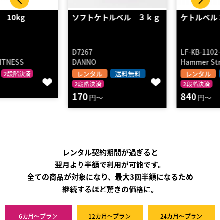
ソフトケトルベル ３ｋｇ
ケトルベル 12㎏
D7267
LF-KB-1102-01
DANNO
Hammer Strength
レンタル
送料無料
レンタル
送料無料
2段階決済
2段階決済
170
840
円～
円～
レンタル契約期間が過ぎると
翌月より半額で利用が可能です。
全ての商品が対象になり、最大3回半額になるため
継続するほど驚きの価格に。
6カ月～プラン
12カ月～プラン
24カ月～プラン