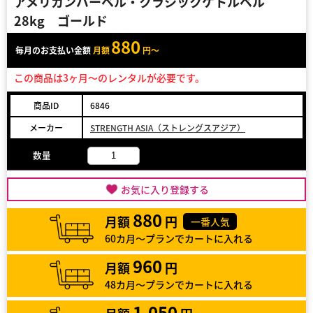
アメリカンバーベル・クラシックケトルベル
28kg ゴールド
880
毎月のお支払い金額
月額
円～
この商品は3ヶ月～のレンタルが必要です。
商品ID
6846
メーカー
STRENGTH ASIA（ストレングスアジア）
数量
お気に入り登録する
880
月額
円
一番人気
60カ月～プランでカートに入れる
960
月額
円
48カ月～プランでカートに入れる
1,050