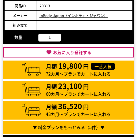
商品ID
20313
メーカー
InBody Japan（インボディ・ジャパン）
組み立て
数量
お気に入り登録する
19,800
月額
円
一番人気
72カ月～プランでカートに入れる
23,100
月額
円
60カ月～プランでカートに入れる
36,520
月額
円
48カ月～プランでカートに入れる
▼ 料金プランをもっとみる（
5
件）▼