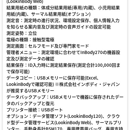
(LookinBody Web)
結果用紙の種類：体成分結果用紙(専用/内蔵)、小児用結果
用紙(内蔵)、サーマル結果用紙(オプション)
測定音：測定時の進行状況、環境設定保存、個人情報入力
を知らせる案内音及び測定時の音声ガイドの設定可能
測定姿勢：立位
電極の種類：接触型電極
測定画面：セルフモード及び専門家モード
管理者メニュー：測定環境に合わせてInBody270の機器設
定及び測定データの確認
結果保存：ID入力時に測定結果保存(測定合計100,000回ま
で保存可能)
データコピー：USBメモリーに保存可能(Excel、
LookinBodyで確認可能) ※株式会社インボディ・ジャパン
が推奨するUSBメモリー
データバックアップ：USBメモリーで機器に保存されたデー
タのバックアップと復元
プリンター接続：USBポート
オプション：データ管理ソフト(LookinBody120)、クラウ
ド型データ管理サービス(LookinBody Web)、サーマルプリ
ンター、手動身長計BSM170、専用携帯用バッグ、専用支持