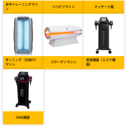
水中トレーニングマシ
リハビリマシン
マッサージ器
ン
タンニング（日焼け）
美容機器（エステ機
コラーゲンマシン
マシン
器）
EMS機器