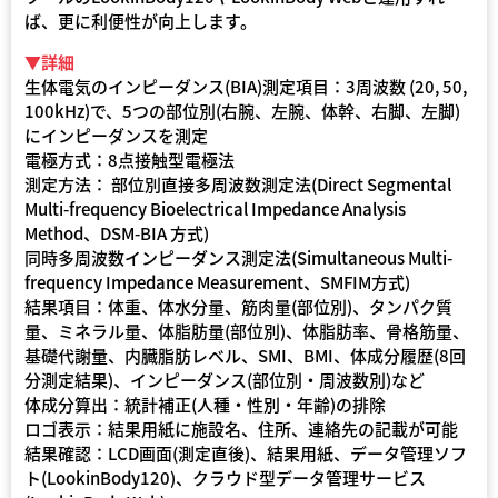
ば、更に利便性が向上します。
▼詳細
生体電気のインピーダンス(BIA)測定項目：3周波数 (20, 50,
100kHz)で、5つの部位別(右腕、左腕、体幹、右脚、左脚)
にインピーダンスを測定
電極方式：8点接触型電極法
測定方法： 部位別直接多周波数測定法(Direct Segmental
Multi-frequency Bioelectrical Impedance Analysis
Method、DSM-BIA 方式)
同時多周波数インピーダンス測定法(Simultaneous Multi-
frequency Impedance Measurement、SMFIM方式)
結果項目：体重、体水分量、筋肉量(部位別)、タンパク質
量、ミネラル量、体脂肪量(部位別)、体脂肪率、骨格筋量、
基礎代謝量、内臓脂肪レベル、SMI、BMI、体成分履歴(8回
分測定結果)、インピーダンス(部位別・周波数別)など
体成分算出：統計補正(人種・性別・年齢)の排除
ロゴ表示：結果用紙に施設名、住所、連絡先の記載が可能
結果確認：LCD画面(測定直後)、結果用紙、データ管理ソフ
ト(LookinBody120)、クラウド型データ管理サービス