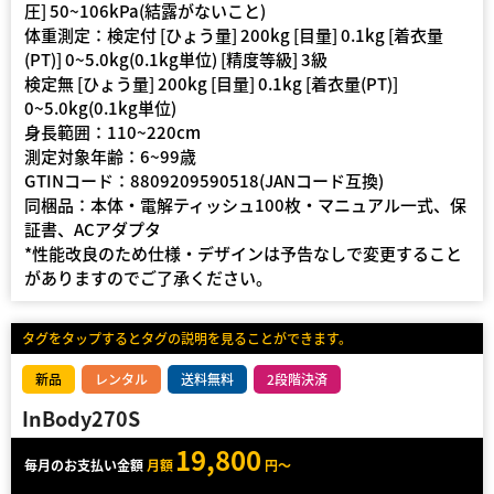
圧] 50~106kPa(結露がないこと)
体重測定：検定付 [ひょう量] 200kg [目量] 0.1kg [着衣量
(PT)] 0~5.0kg(0.1kg単位) [精度等級] 3級
検定無 [ひょう量] 200kg [目量] 0.1kg [着衣量(PT)]
0~5.0kg(0.1kg単位)
身長範囲：110~220cm
測定対象年齢：6~99歳
GTINコード：8809209590518(JANコード互換)
同梱品：本体・電解ティッシュ100枚・マニュアル一式、保
証書、ACアダプタ
*性能改良のため仕様・デザインは予告なしで変更すること
がありますのでご了承ください。
タグをタップするとタグの説明を見ることができます。
新品
レンタル
送料無料
2段階決済
InBody270S
19,800
毎月のお支払い金額
月額
円～