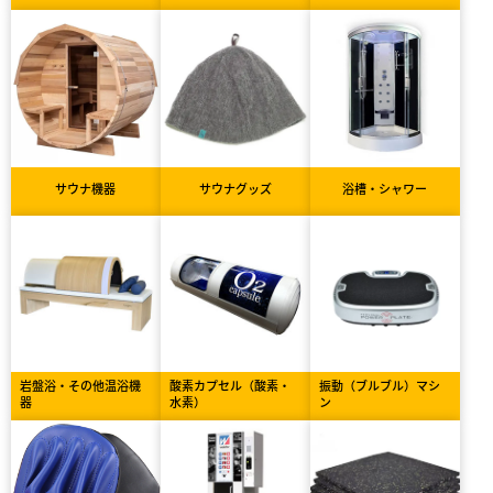
サウナ機器
サウナグッズ
浴槽・シャワー
岩盤浴・その他温浴機
酸素カプセル（酸素・
振動（ブルブル）マシ
器
水素）
ン