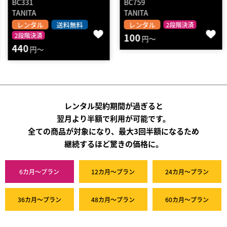
BC331
BC759
TANITA
TANITA
レンタル
送料無料
レンタル
2段階決済
2段階決済
100
円～
440
円～
レンタル契約期間が過ぎると
翌月より半額で利用が可能です。
全ての商品が対象になり、最大3回半額になるため
継続するほど驚きの価格に。
6カ月～プラン
12カ月～プラン
24カ月～プラン
36カ月～プラン
48カ月～プラン
60カ月～プラン