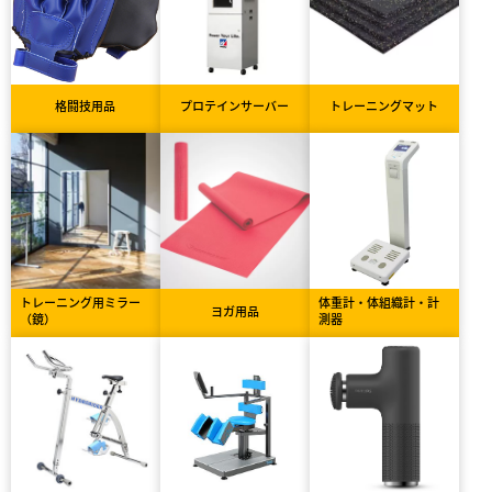
格闘技用品
プロテインサーバー
トレーニングマット
トレーニング用ミラー
体重計・体組織計・計
ヨガ用品
（鏡）
測器