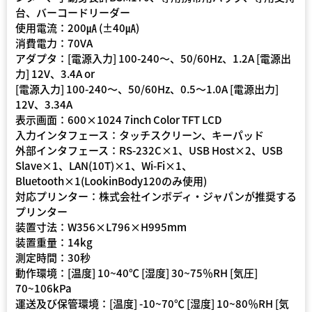
台、バーコードリーダー
使用電流：200㎂ (±40㎂)
消費電力：70VA
アダプタ：[電源入力] 100-240～、50/60Hz、1.2A [電源出
力] 12V、3.4A or
[電源入力] 100-240～、50/60Hz、0.5～1.0A [電源出力]
12V、3.34A
表示画面：600×1024 7inch Color TFT LCD
入力インタフェース：タッチスクリーン、キーパッド
外部インタフェース：RS-232C×1、USB Host×2、USB
Slave×1、LAN(10T)×1、Wi-Fi×1、
Bluetooth×1(LookinBody120のみ使用)
対応プリンター：株式会社インボディ・ジャパンが推奨する
プリンター
装置寸法：W356×L796×H995mm
装置重量：14kg
測定時間：30秒
動作環境：[温度] 10~40℃ [湿度] 30~75％RH [気圧]
70~106kPa
運送及び保管環境：[温度] -10~70℃ [湿度] 10~80％RH [気