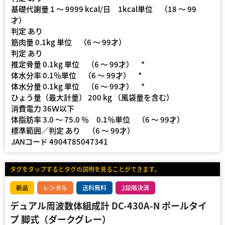
基礎代謝量 1 〜 9999 kcal/日 1kcal単位 （18 〜 99
才）
判定 あり
筋肉量 0.1kg 単位 （6 〜 99才）
判定 あり
推定骨量 0.1kg 単位 （6 〜 99才） *
体水分率 0.1％単位 （6 〜 99才） *
体水分量 0.1kg 単位 （6 〜 99才） *
ひょう量（最大計量） 200 kg （風袋量を含む）
消費電力 36Ｗ以下
体脂肪率 3.0 〜 75.0 ％ 0.1％単位 （6 〜 99才）
標準範囲／判定 あり （6 〜 99才）
JANコード 4904785047341
タグをタップするとタグの説明を見ることができます。
新品
レンタル
送料無料
2段階決済
デュアル周波数体組成計 DC-430A-N ポールタイ
プ 脚式（ダークグレー）