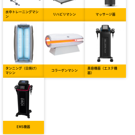
水中トレーニングマシ
リハビリマシン
マッサージ器
ン
タンニング（日焼け）
美容機器（エステ機
コラーゲンマシン
マシン
器）
EMS機器