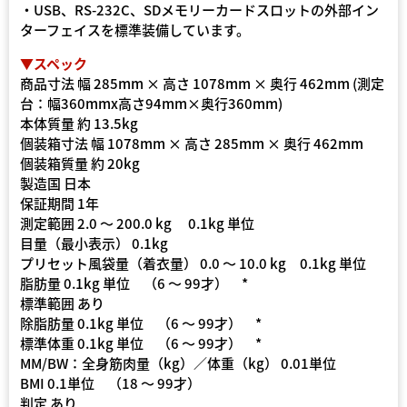
・USB、RS-232C、SDメモリーカードスロットの外部イン
ターフェイスを標準装備しています。
▼スペック
商品寸法 幅 285mm × 高さ 1078mm × 奥行 462mm (測定
台：幅360mmx高さ94mm×奥行360mm)
本体質量 約 13.5kg
個装箱寸法 幅 1078mm × 高さ 285mm × 奥行 462mm
個装箱質量 約 20kg
製造国 日本
保証期間 1年
測定範囲 2.0 〜 200.0 kg 0.1kg 単位
目量（最小表示） 0.1kg
プリセット風袋量（着衣量） 0.0 〜 10.0 kg 0.1kg 単位
脂肪量 0.1kg 単位 （6 〜 99才） *
標準範囲 あり
除脂肪量 0.1kg 単位 （6 〜 99才） *
標準体重 0.1kg 単位 （6 〜 99才） *
MM/BW：全身筋肉量（kg）／体重（kg） 0.01単位
BMI 0.1単位 （18 〜 99才）
判定 あり