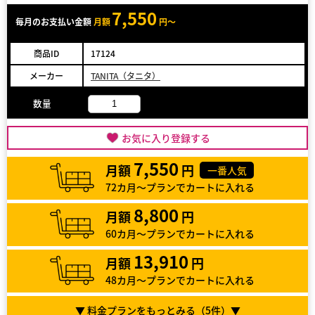
7,550
毎月のお支払い金額
月額
円～
商品ID
17124
メーカー
TANITA（タニタ）
数量
お気に入り登録する
7,550
月額
円
一番人気
72カ月～プランでカートに入れる
8,800
月額
円
60カ月～プランでカートに入れる
13,910
月額
円
48カ月～プランでカートに入れる
▼ 料金プランをもっとみる（
5
件）▼