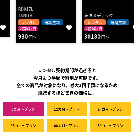
RD917L
TANITA
東洋メディック
レンタル
送料無料
レンタル
送料無料
2段階決済
2段階決済
930
30180
円～
円～
レンタル契約期間が過ぎると
翌月より半額で利用が可能です。
全ての商品が対象になり、最大3回半額になるため
継続するほど驚きの価格に。
6カ月～プラン
12カ月～プラン
24カ月～プラン
36カ月～プラン
48カ月～プラン
60カ月～プラン