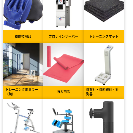
格闘技用品
プロテインサーバー
トレーニングマット
トレーニング用ミラー
体重計・体組織計・計
ヨガ用品
（鏡）
測器