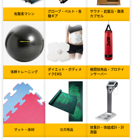
グローブ・ベルト・各
サウナ・岩盤浴・酸素
有酸素マシン
種ギア
カプセル
ダイエット・ボディメ
格闘技用品・プロテイ
体幹トレーニング
イクEMS
ンサーバー
体重計・体組成計・計
マット・床材
ヨガ用品
測器