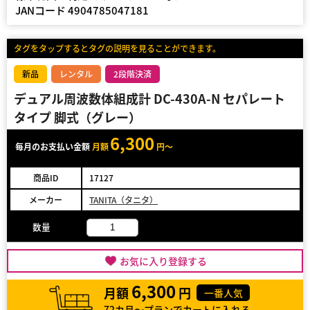
JANコード 4904785047181
タグをタップするとタグの説明を見ることができます。
新品
レンタル
2段階決済
デュアル周波数体組成計 DC-430A-N セパレート
タイプ 脚式（グレー）
6,300
毎月のお支払い金額
月額
円～
商品ID
17127
メーカー
TANITA（タニタ）
数量
お気に入り登録する
6,300
月額
円
一番人気
72カ月～プランでカートに入れる