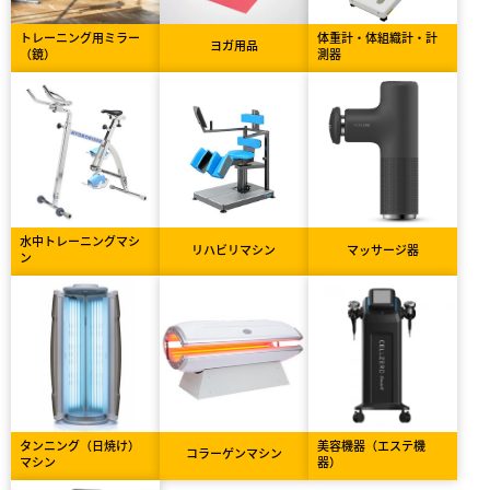
トレーニング用ミラー
体重計・体組織計・計
ヨガ用品
（鏡）
測器
水中トレーニングマシ
リハビリマシン
マッサージ器
ン
タンニング（日焼け）
美容機器（エステ機
コラーゲンマシン
マシン
器）