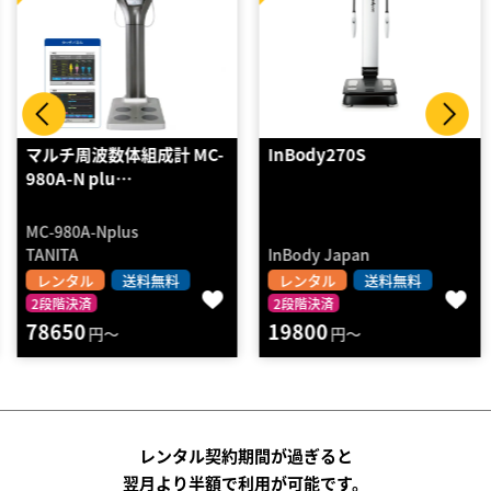
マルチ周波数体組成計 MC-
InBody270S
980A-N plu…
MC-980A-Nplus
TANITA
InBody Japan
レンタル
送料無料
レンタル
送料無料
2段階決済
2段階決済
78650
19800
円～
円～
レンタル契約期間が過ぎると
翌月より半額で利用が可能です。