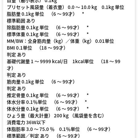
目量（最小表示） 0.1kg
プリセット風袋量（着衣量） 0.0 〜 10.0 kg 0.1kg 単位
脂肪量 0.1kg 単位 （6 〜 99才） *
標準範囲 あり
除脂肪量 0.1kg 単位 （6 〜 99才） *
標準体重 0.1kg 単位 （6 〜 99才） *
MM/BW：全身筋肉量（kg）／体重（kg） 0.01単位
BMI 0.1単位 （18 〜 99才）
判定 あり
基礎代謝量 1 〜 9999 kcal/日 1kcal単位 （18 〜 99
才）
判定 あり
筋肉量 0.1kg 単位 （6 〜 99才）
判定 あり
推定骨量 0.1kg 単位 （6 〜 99才） *
体水分率 0.1％単位 （6 〜 99才） *
体水分量 0.1kg 単位 （6 〜 99才） *
ひょう量（最大計量） 200 kg （風袋量を含む）
消費電力 36Ｗ以下
体脂肪率 3.0 〜 75.0 ％ 0.1％単位 （6 〜 99才）
標準範囲／判定 あり （6 〜 99才）