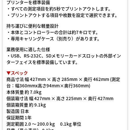
プリンターを標準装備
・すべての測定項目を約5秒でプリントアウトします。
・プリントアウトする項目や枚数を設定で選択できます。
持ち運びに便利な軽量設計
・本体とコントローラーの合計は約7キロです。
・専用キャリングケース（別売り）があります。
業務使用に適した仕様
・USB、RS-232C、SDメモリーカードスロットの外部イン
ターフェイスを標準装備しています。
▼スペック
商品寸法 幅 427mm × 高さ 285mm × 奥行 462mm (測定
台：幅360mmx高さ94mm×奥行360mm)
本体質量 約 7.0kg
個装箱寸法 幅 427mm × 高さ 225mm × 奥行 427mm
個装箱質量 約 9.1kg
製造国 日本
保証期間 1年
測定範囲 2.0 〜 200.0 kg 0.1kg 単位