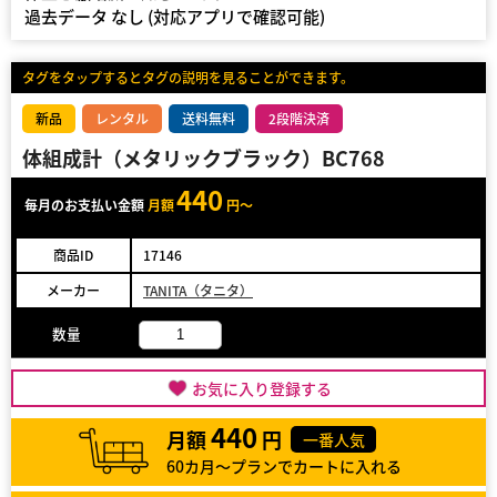
過去データ なし (対応アプリで確認可能)
タグをタップするとタグの説明を見ることができます。
新品
レンタル
送料無料
2段階決済
体組成計（メタリックブラック）BC768
440
毎月のお支払い金額
月額
円～
商品ID
17146
メーカー
TANITA（タニタ）
数量
お気に入り登録する
440
月額
円
一番人気
60カ月～プランでカートに入れる