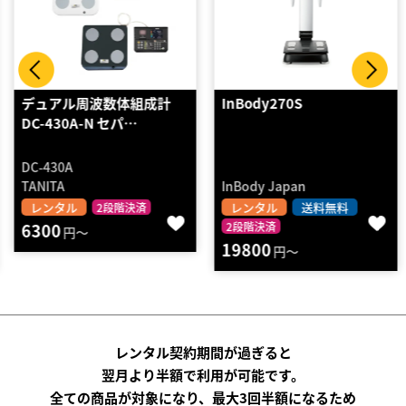
デュアル周波数体組成計
InBody270S
DC-430A-N セパ…
DC-430A
TANITA
InBody Japan
レンタル
レンタル
送料無料
2段階決済
6300
2段階決済
円～
19800
円～
レンタル契約期間が過ぎると
翌月より半額で利用が可能です。
全ての商品が対象になり、最大3回半額になるため