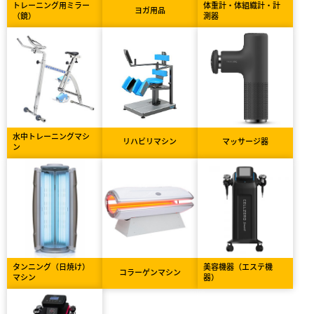
トレーニング用ミラー
体重計・体組織計・計
ヨガ用品
（鏡）
測器
水中トレーニングマシ
リハビリマシン
マッサージ器
ン
タンニング（日焼け）
美容機器（エステ機
コラーゲンマシン
マシン
器）