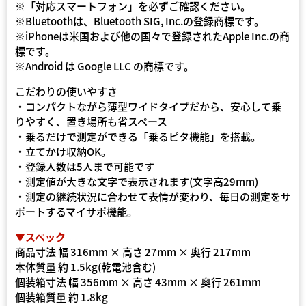
※「対応スマートフォン」を必ずご確認ください。
※Bluetoothは、Bluetooth SIG, Inc.の登録商標です。
※iPhoneは米国および他の国々で登録されたApple Inc.の商
標です。
※Android は Google LLC の商標です。
こだわりの使いやすさ
・コンパクトながら薄型ワイドタイプだから、安心して乗
りやすく、置き場所も省スペース
・乗るだけで測定ができる「乗るピタ機能」を搭載。
・立てかけ収納OK。
・登録人数は5人まで可能です
・測定値が大きな文字で表示されます(文字高29mm)
・測定の継続状況に合わせて表情が変わり、毎日の測定をサ
ポートするマイサポ機能。
▼スペック
商品寸法 幅 316mm × 高さ 27mm × 奥行 217mm
本体質量 約 1.5kg(乾電池含む)
個装箱寸法 幅 356mm × 高さ 43mm × 奥行 261mm
個装箱質量 約 1.8kg