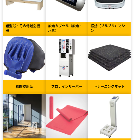
岩盤浴・その他温浴機
酸素カプセル（酸素・
振動（ブルブル）マシ
器
水素）
ン
格闘技用品
プロテインサーバー
トレーニングマット