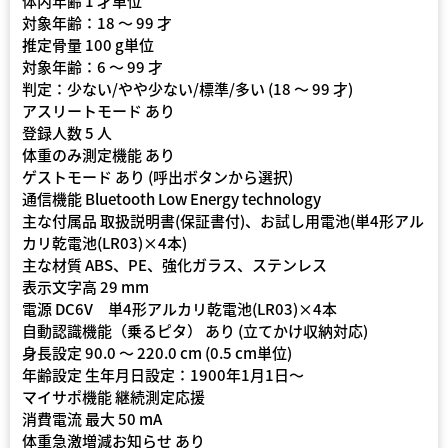
体内年齢 1 才単位
対象年齢：18 〜 99 才
推定骨量 100 g単位
対象年齢：6 〜 99 才
判定：少ない/やや少ない/標準/多い (18 〜 99 才)
アスリートモード あり
登録人数 5 人
体重のみ測定機能 あり
ゲストモード あり (呼出ボタンから選択)
通信機能 Bluetooth Low Energy technology
主な付属品 取扱説明書(保証書付)、お試し用電池(単4形アル
カリ乾電池(LR03)×4本)
主な材質 ABS、PE、強化ガラス、ステンレス
表示文字高 29 mm
電源 DC6V 単4形アルカリ乾電池(LR03)×4本
自動認識機能（乗るピタ） あり (立てかけ収納対応)
身長設定 90.0 〜 220.0 cm (0.5 cm単位)
年齢設定 生年月日設定：1900年1月1日〜
マイサポ機能 継続測定応援
消費電流 最大 50 mA
体重急激増減お知らせ あり