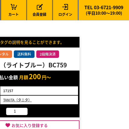
0
TEL 03-6721-9909
(平日10:00～19:00)
カート
会員登録
ログイン
タグの説明を見ることができます。
ンタル
送料無料
2段階決済
（ライトブルー）BC759
200
支払い金額
月額
円～
17157
TANITA（タニタ）
お気に入り登録する