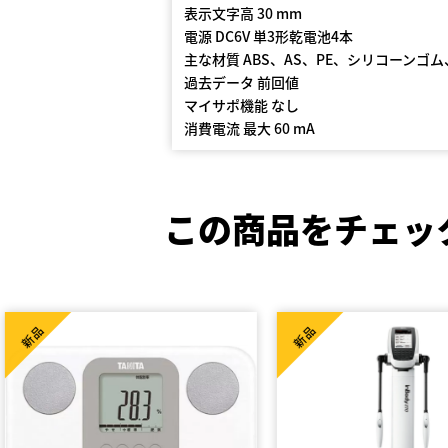
表示文字高 30 mm
電源 DC6V 単3形乾電池4本
主な材質 ABS、AS、PE、シリコーンゴ
過去データ 前回値
マイサポ機能 なし
消費電流 最大 60 mA
この商品をチェッ
新品
新品