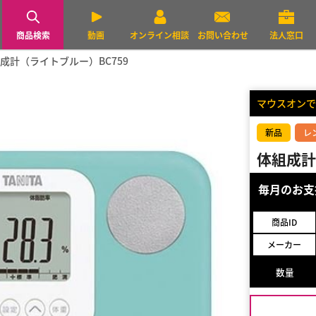
商品検索
動画
オンライン相談
お問い合わせ
法人窓口
成計（ライトブルー）BC759
マウスオンで
新品
レ
体組成計
毎月のお
商品ID
メーカー
数量