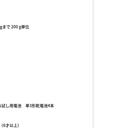
 kgまで 200 g単位
kcal/日単位
）
お試し用電池 単3形乾電池4本
〜（6才以上）