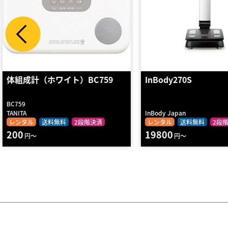
InBody270S
マルチ周波数体組成計
780A-N ポール…
MC-780A-N
InBody Japan
TANITA
レンタル
送料無料
2段階決済
レンタル
2段階決済
19800
17600
円～
円～