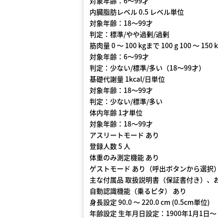
対象年齢：6〜99才
内臓脂肪レベル 0.5 レベル単位
対象年齢：18〜99才
判定：標準/やや過剰/過剰
筋肉量 0 〜 100 kgまで 100 g 100 〜 150
対象年齢：6〜99才
判定：少ない/標準/多い（18〜99才）
基礎代謝量 1
対象年齢：18〜99才
判定：少ない/標準/多い
体内年齢 1才単位
対象年齢：18〜99才
アスリートモード あり
登録人数 5 人
体重のみ測定機能 あり
ゲストモード あり（呼出ボタンから選択
主な付属品 取扱説明書（保証書付き）、
自動認識機能（乗るピタ） あり
身長設定 90.0 〜 220.0 cm (0.5cm単位)
年齢設定 生年月日設定：1900年1月1日