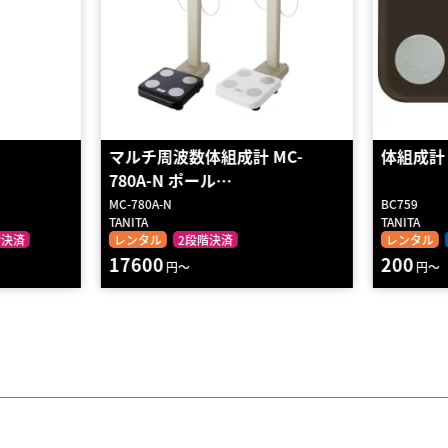
 MC-
体組成計（ブラウン）BC759
デュア
ースキ
BC759
TANITA
TANITA
レンタル
送料無料
2段階決済
レンタ
200
800
円～
円