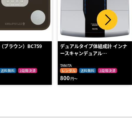
ルタイプ体組成計 インナ
ボディプランナー
ャンデュアル…
Yamato
ル
送料無料
2段階決済
レンタル
送料無料
2段階決済
8180
～
円～