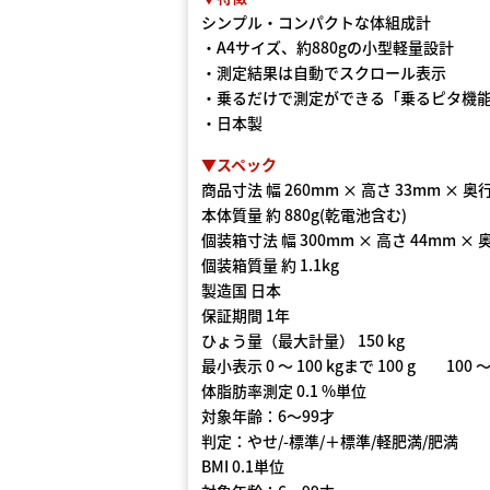
シンプル・コンパクトな体組成計
・A4サイズ、約880gの小型軽量設計
・測定結果は自動でスクロール表示
・乗るだけで測定ができる「乗るピタ機
・日本製
▼スペック
商品寸法 幅 260mm × 高さ 33mm × 奥行
本体質量 約 880g(乾電池含む)
個装箱寸法 幅 300mm × 高さ 44mm × 
個装箱質量 約 1.1kg
製造国 日本
保証期間 1年
ひょう量（最大計量） 150 kg
最小表示 0 〜 100 kgまで 100 g 100 〜 
体脂肪率測定 0.1 %単位
対象年齢：6〜99才
判定：やせ/-標準/＋標準/軽肥満/肥満
BMI 0.1単位