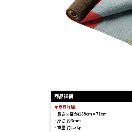
商品詳細
▼商品詳細
･ 長さ×幅:約188cm×71cm
･ 厚さ:約3mm
･ 重量:約1.3kg