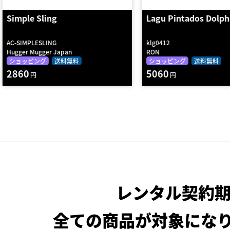
Lagu Pintados Dolphin Vi…
V-Shaped Cushion - 
klg0412
BO-VSHAPE-SOLID
RON
Hugger Mugger Japan
ショッピング
送料無料
ショッピング
返却不要
5060
12760
円
円
レンタル契約
全ての商品が対象にな