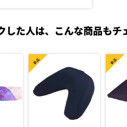
クした人は、
こんな商品もチ
新品
新品