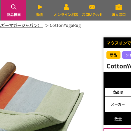
商品検索
動画
オンライン相談
お問い合わせ
法人窓口
pan（ハガーマガージャパン）
CottonYogaRug
マウスオンで
新品
シ
Cotton
商品ID
メーカー
数量