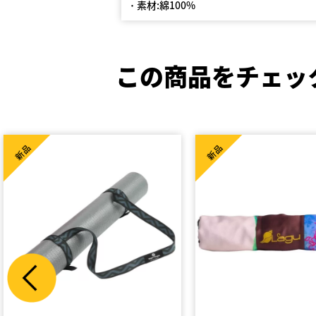
･ 素材:綿100%
この商品をチェッ
新品
新品