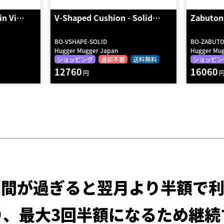
Solid…
Zabuton-Solids
BL-COR
BO-ZABUTON-SOLID
CorkWedge
Hugger Mugger Japan
Hugger Mug
送料無料
ショッピング
送料無料
ショッピン
16060
5500
円
円
期間が過ぎると
翌月より半額で利
り、最大3回半額になるため
継続