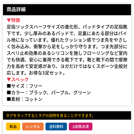
商品詳細
▼特徴
足指ソックスハーフサイズの進化形、パッドタイプの足指靴
下です。少し厚みのあるパッドで、足裏にあたる部分はパイ
ル地になっています。優れたクッション感でつま先をやさし
く包み込み、衝撃から足をしっかり守ります。つま先部分に
スベリ止め効果のあるシリコンを施しフローリングなど室内
でも快適、安心に着用できる靴下です。靴と靴下の間で摩擦
力を高めて安定感があり、ヨガだけではなくスポーツ全般対
応します。お得な3足セット。
▼スペック
■サイズ：フリー
■カラー：ブラック、パープル、グリーン
■素材：コットン
タグをタップするとタグの説明を見ることができます。
新品
レンタル
送料無料
2段階決済