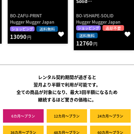
Solid…
BO-ZAFU-PRINT
BO-VSHAPE-SOLID
Hugger Mugger Japan
Hugger Mugger Japan
返却不要
ショッピング
送料無料
ショッピング
13090
送料無料
円
12760
円
レンタル契約期間が過ぎると
翌月より半額で利用が可能です。
全ての商品が対象になり、最大3回半額になるため
継続するほど驚きの価格に。
6カ月～プラン
12カ月～プラン
24カ月～プラン
36カ月～プラン
48カ月～プラン
60カ月～プラン