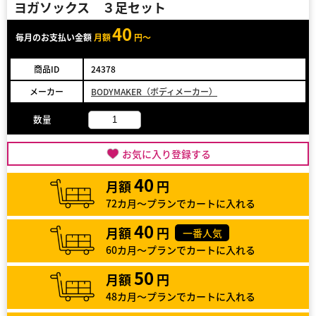
ヨガソックス ３足セット
40
毎月のお支払い金額
月額
円～
商品ID
24378
メーカー
BODYMAKER（ボディメーカー）
数量
お気に入り登録する
40
月額
円
72カ月～プランでカートに入れる
40
月額
円
一番人気
60カ月～プランでカートに入れる
50
月額
円
48カ月～プランでカートに入れる