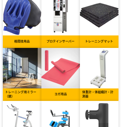
格闘技用品
プロテインサーバー
トレーニングマット
トレーニング用ミラー
体重計・体組織計・計
ヨガ用品
（鏡）
測器