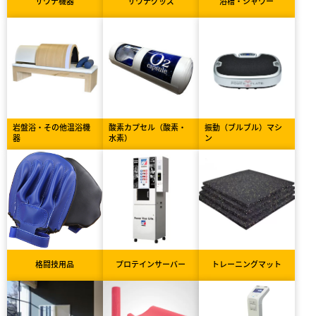
サウナ機器
サウナグッズ
浴槽・シャワー
岩盤浴・その他温浴機
酸素カプセル（酸素・
振動（ブルブル）マシ
器
水素）
ン
格闘技用品
プロテインサーバー
トレーニングマット