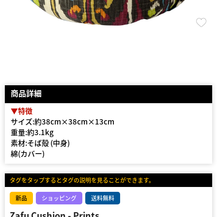
商品詳細
▼特徴
サイズ:約38cm×38cm×13cm
重量:約3.1kg
素材:そば殻 (中身)
綿(カバー)
タグをタップするとタグの説明を見ることができます。
新品
ショッピング
送料無料
Zafu Cushion - Prints