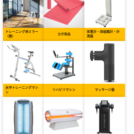
トレーニング用ミラー
体重計・体組織計・計
ヨガ用品
（鏡）
測器
水中トレーニングマシ
リハビリマシン
マッサージ器
ン