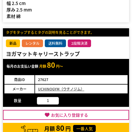
幅 2.5 cm
厚み 2.5 mm
素材 綿
タグをタップするとタグの説明を見ることができます。
新品
レンタル
送料無料
2段階決済
ヨガマットキャリーストラップ
80
毎月のお支払い金額
月額
円～
商品ID
27627
メーカー
UCHINOGYM（ウチノジム）
数量
お気に入り登録する
80
月額
円
一番人気