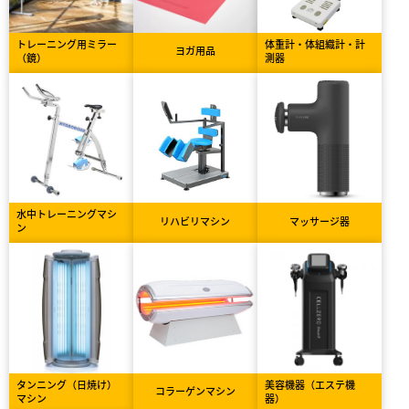
トレーニング用ミラー
体重計・体組織計・計
ヨガ用品
（鏡）
測器
水中トレーニングマシ
リハビリマシン
マッサージ器
ン
タンニング（日焼け）
美容機器（エステ機
コラーゲンマシン
マシン
器）