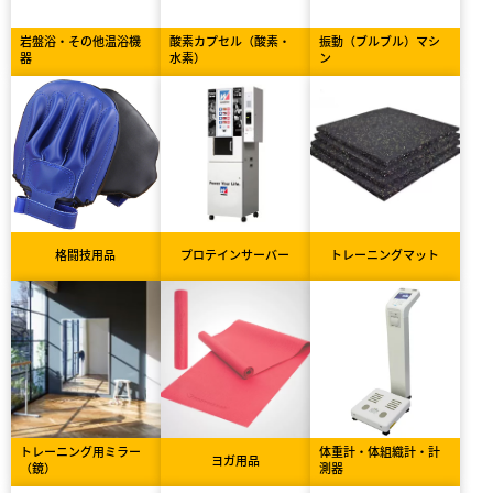
岩盤浴・その他温浴機
酸素カプセル（酸素・
振動（ブルブル）マシ
器
水素）
ン
格闘技用品
プロテインサーバー
トレーニングマット
トレーニング用ミラー
体重計・体組織計・計
ヨガ用品
（鏡）
測器