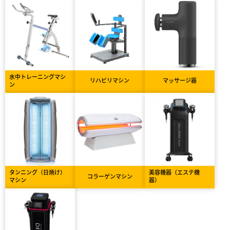
水中トレーニングマシ
リハビリマシン
マッサージ器
ン
タンニング（日焼け）
美容機器（エステ機
コラーゲンマシン
マシン
器）