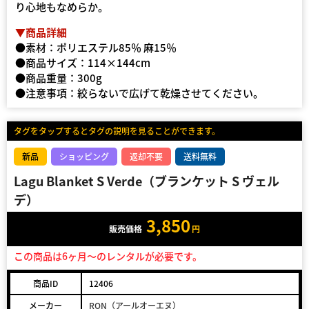
り心地もなめらか。
▼商品詳細
●素材：ポリエステル85％ 麻15％
●商品サイズ：114×144cm
●商品重量：300g
●注意事項：絞らないで広げて乾燥させてください。
タグをタップするとタグの説明を見ることができます。
新品
ショッピング
返却不要
送料無料
Lagu Blanket S Verde（ブランケット S ヴェル
デ）
3,850
販売価格
円
この商品は6ヶ月～のレンタルが必要です。
商品ID
12406
メーカー
RON（アールオーエヌ）