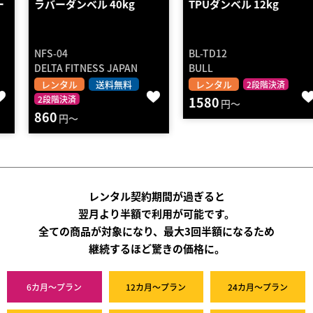
ラバーダンベル 40kg
TPUダンベル 12kg
NFS-04
BL-TD12
DELTA FITNESS JAPAN
BULL
レンタル
送料無料
レンタル
2段階決済
2段階決済
1580
円～
860
円～
レンタル契約期間が過ぎると
翌月より半額で利用が可能です。
全ての商品が対象になり、最大3回半額になるため
継続するほど驚きの価格に。
6カ月～プラン
12カ月～プラン
24カ月～プラン