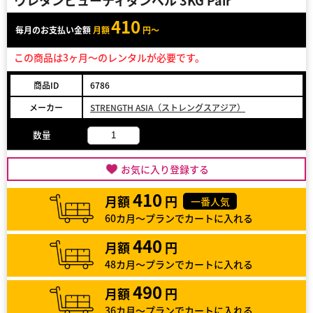
ウレタンビューティダンベル 3KG Pair
410
毎月のお支払い金額
月額
円～
この商品は3ヶ月～のレンタルが必要です。
商品ID
6786
メーカー
STRENGTH ASIA（ストレングスアジア）
数量
お気に入り登録する
410
月額
円
一番人気
60カ月～プランでカートに入れる
440
月額
円
48カ月～プランでカートに入れる
490
月額
円
36カ月～プランでカートに入れる