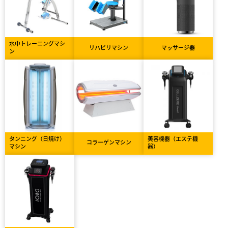
水中トレーニングマシ
リハビリマシン
マッサージ器
ン
タンニング（日焼け）
美容機器（エステ機
コラーゲンマシン
マシン
器）