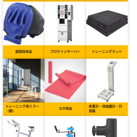
格闘技用品
プロテインサーバー
トレーニングマット
トレーニング用ミラー
体重計・体組織計・計
ヨガ用品
（鏡）
測器