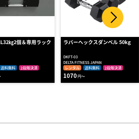
ックスダンベル 50kg
ウレタンビューティダンベル
7KG Pair
DBBA-07KG
NESS JAPAN
STRENGTH ASIA
送料無料
2段階決済
レンタル
送料無料
2段階決済
800
～
円～