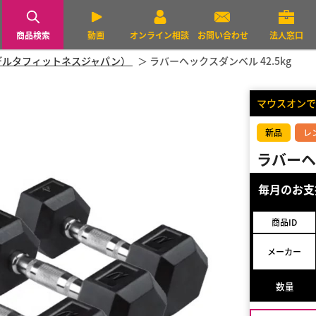
商品検索
動画
オンライン相談
お問い合わせ
法人窓口
PAN（デルタフィットネスジャパン）
ラバーヘックスダンベル 42.5kg
マウスオンで
新品
レ
ラバーヘ
毎月のお
商品ID
メーカー
数量