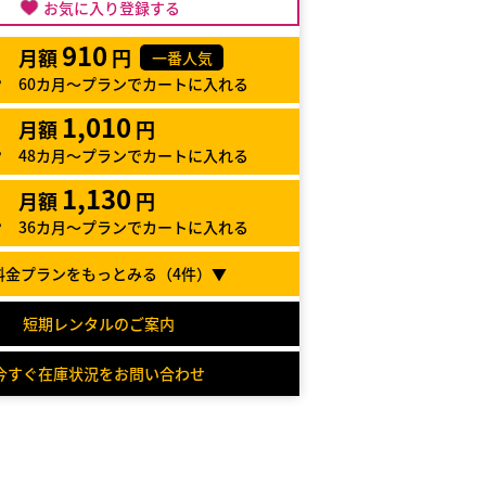
お気に入り登録する
910
月額
円
一番人気
60カ月～プランでカートに入れる
1,010
月額
円
48カ月～プランでカートに入れる
1,130
月額
円
36カ月～プランでカートに入れる
料金プランをもっとみる（
4
件）▼
短期レンタルのご案内
今すぐ在庫状況をお問い合わせ