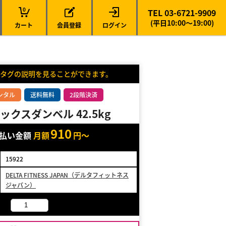
0
TEL 03-6721-9909
(平日10:00～19:00)
カート
会員登録
ログイン
タグの説明を見ることができます。
ンタル
送料無料
2段階決済
ックスダンベル 42.5kg
910
支払い金額
月額
円～
15922
DELTA FITNESS JAPAN（デルタフィットネス
ジャパン）