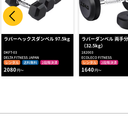
ラバーダンベル 両手分
ダンベルラック(3段式
（32.5kg）
品）
182003
Y050
ECOLECO FITNESS
WILD FIT
レンタル
2段階決済
レンタル
2段階決済
1640
1570
円～
円～