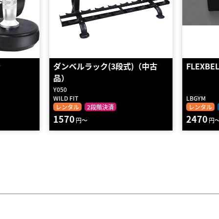
)（中古
FLEXBELL32㎏2個＆専用ラック
ラバーヘ
DKFT-03
LBGYM
DELTA FIT
レンタル
送料無料
2段階決済
レンタル
2470
1070
円～
円