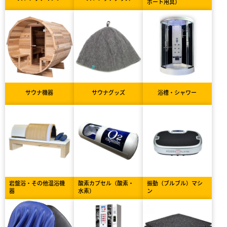
ポート用具）
サウナ機器
サウナグッズ
浴槽・シャワー
岩盤浴・その他温浴機
酸素カプセル（酸素・
振動（ブルブル）マシ
器
水素）
ン