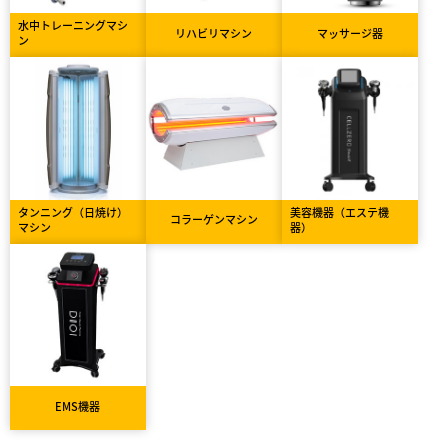
水中トレーニングマシ
リハビリマシン
マッサージ器
ン
タンニング（日焼け）
美容機器（エステ機
コラーゲンマシン
マシン
器）
EMS機器