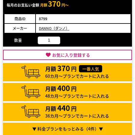
370
毎月のお支払い金額
月額
円～
商品ID
8799
メーカー
DANNO（ダンノ）
数量
お気に入り登録する
370
月額
円
一番人気
60カ月～プランでカートに入れる
400
月額
円
48カ月～プランでカートに入れる
440
月額
円
36カ月～プランでカートに入れる
▼ 料金プランをもっとみる（
4
件）▼