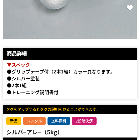
商品詳細
▼スペック
●グリップテープ付（2本1組）カラー異なります。
●シルバー塗装
●2本1組
●トレーニング説明書付
タグをタップするとタグの説明を見ることができます。
新品
レンタル
送料無料
2段階決済
シルバ−アレ−（5kg）