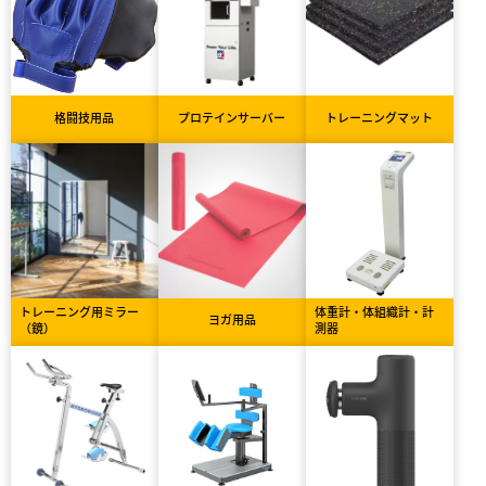
格闘技用品
プロテインサーバー
トレーニングマット
トレーニング用ミラー
体重計・体組織計・計
ヨガ用品
（鏡）
測器