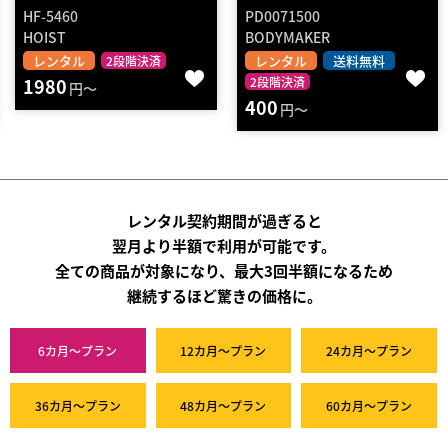
PD0071500
BL-6RDSR
BODYMAKER
BULL
レンタル
送料無料
レンタル
2段階決済
2段階決済
10090
円～
400
円～
レンタル契約期間が過ぎると
翌月より半額で利用が可能です。
全ての商品が対象になり、最大3回半額になるため
継続するほど驚きの価格に。
6カ月～プラン
12カ月～プラン
24カ月～プラン
36カ月～プラン
48カ月～プラン
60カ月～プラン