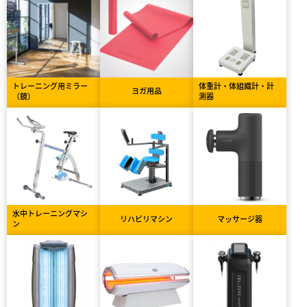
トレーニング用ミラー
体重計・体組織計・計
ヨガ用品
（鏡）
測器
水中トレーニングマシ
リハビリマシン
マッサージ器
ン