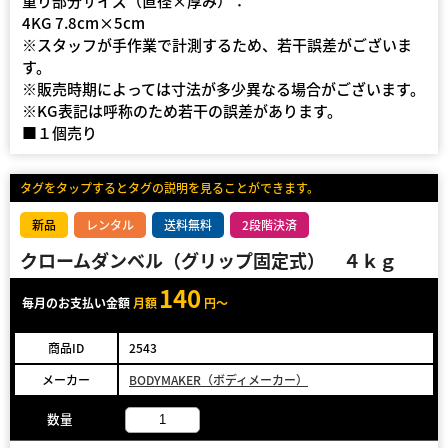
重り部分サイズ（直径×厚み）：
4KG 7.8cm×5cm
※スタッフが手作業で計測するため、若干誤差がございま
す。
※販売時期によっては寸法が多少異なる場合がございます。
※KG表記は呼称のため若干の誤差があります。
■１個売り
タグをタップするとタグの説明を見ることができます。
新品
レンタル
送料無料
2段階決済
クロームダンベル（グリップ固定式） ４ｋｇ
140
毎月のお支払い金額
月額
円～
商品ID
2543
メーカー
BODYMAKER（ボディメーカー）
数量