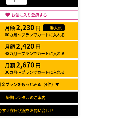
お気に入り登録する
2,230
月額
円
一番人気
60カ月～プランでカートに入れる
2,420
月額
円
48カ月～プランでカートに入れる
2,670
月額
円
36カ月～プランでカートに入れる
料金プランをもっとみる（
4
件）▼
短期レンタルのご案内
今すぐ在庫状況をお問い合わせ