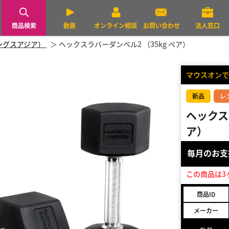
商品検索
動画
オンライン相談
お問い合わせ
法人窓口
トレングスアジア）
ヘックスラバーダンベル2 （35kg ペア）
マウスオンで
新品
レ
ヘックス
ア）
毎月のお
この商品は3
商品ID
メーカー