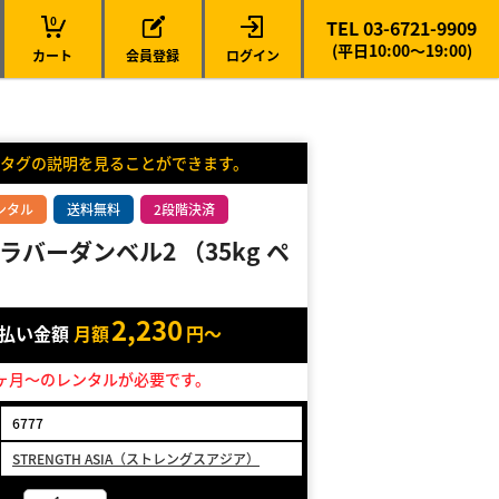
0
TEL 03-6721-9909
(平日10:00～19:00)
カート
会員登録
ログイン
タグの説明を見ることができます。
ンタル
送料無料
2段階決済
ラバーダンベル2 （35kg ペ
2,230
支払い金額
月額
円～
ヶ月～のレンタルが必要です。
6777
STRENGTH ASIA（ストレングスアジア）