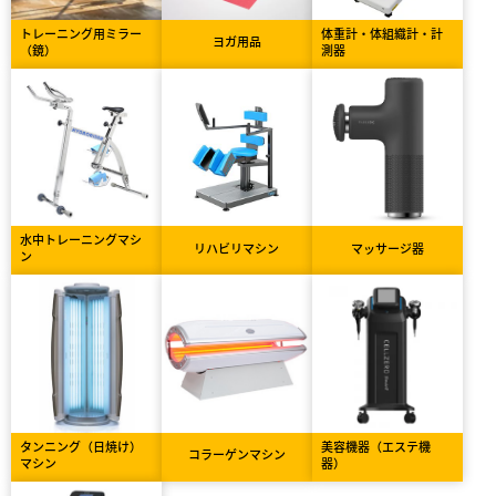
トレーニング用ミラー
体重計・体組織計・計
ヨガ用品
（鏡）
測器
水中トレーニングマシ
リハビリマシン
マッサージ器
ン
タンニング（日焼け）
美容機器（エステ機
コラーゲンマシン
マシン
器）