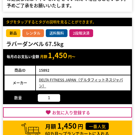
予めご了承をお願いいたします。
タグをタップするとタグの説明を見ることができます。
新品
レンタル
送料無料
2段階決済
ラバーダンベル 67.5kg
1,450
毎月のお支払い金額
月額
円～
商品ID
15892
DELTA FITNESS JAPAN（デルタフィットネスジャパ
メーカー
ン）
数量
お気に入り登録する
1,450
月額
円
一番人気
60カ月～プランでカートに入れる