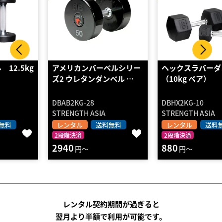
アメリカンバーベルシリー
ヘックスラバーダンベル2
ズ2 ウレタンダンベル …
（10kg ペア）
DBAB2KG-28
DBHX2KG-10
STRENGTH ASIA
STRENGTH ASIA
レンタル
送料無料
レンタル
送料無料
2段階決済
2段階決済
2940
880
円～
円～
レンタル契約期間が過ぎると
翌月より半額で利用が可能です。