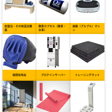
岩盤浴・その他温浴機
酸素カプセル（酸素・
振動（ブルブル）マシ
器
水素）
ン
格闘技用品
プロテインサーバー
トレーニングマット