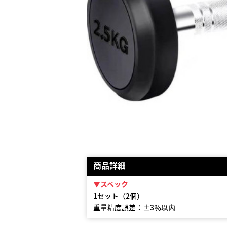
商品詳細
▼スペック
1セット（2個）
重量精度誤差：±3％以内