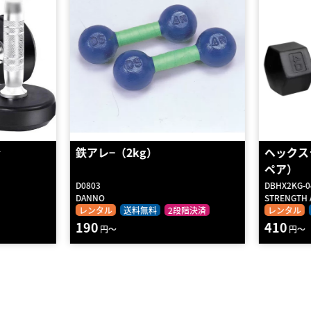
ヘックスラバーダンベル2 （4kg
アメリカ
ペア）
レタンダ
DBHX2KG-04
DBAB4KG-1
STRENGTH ASIA
STRENGTH 
階決済
レンタル
送料無料
2段階決済
レンタル
410
1640
円～
円