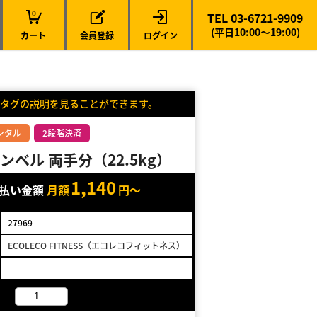
0
TEL 03-6721-9909
(平日10:00～19:00)
カート
会員登録
ログイン
タグの説明を見ることができます。
ンタル
2段階決済
ンベル 両手分（22.5kg）
1,140
支払い金額
月額
円～
27969
ECOLECO FITNESS（エコレコフィットネス）