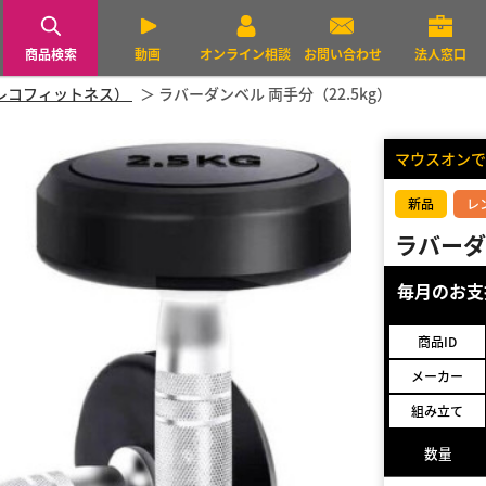
商品検索
動画
オンライン相談
お問い合わせ
法人窓口
（エコレコフィットネス）
ラバーダンベル 両手分（22.5kg）
マウスオンで
新品
レ
ラバーダ
毎月のお
商品ID
メーカー
組み立て
数量