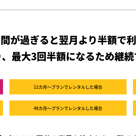
期間が過ぎると
翌月より半額で利
り、最大3回半額になるため
継続
12カ月～プラン
でレンタルした場合
48カ月～プラン
でレンタルした場合