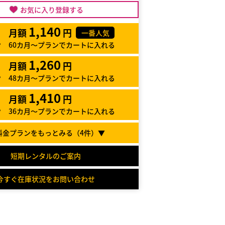
お気に入り登録する
1,140
月額
円
一番人気
60カ月～プランでカートに入れる
1,260
月額
円
48カ月～プランでカートに入れる
1,410
月額
円
36カ月～プランでカートに入れる
料金プランをもっとみる（
4
件）▼
短期レンタルのご案内
今すぐ在庫状況をお問い合わせ