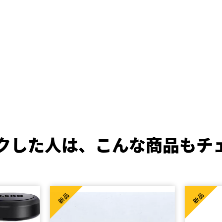
クした人は、
こんな商品もチ
新品
新品