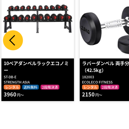
ラバーダンベル 両手分
鉄アレ−（2kg）
（42.5kg）
182003
D0803
ECOLECO FITNESS
DANNO
レンタル
2段階決済
レンタル
送料無料
2段
2150
190
円～
円～