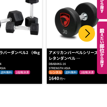
ンバーベルシリーズ4 ウ
Gawriミニハンドウエイト1kg
ンベル …
6
GWM1002
ASIA
松山運動用品
送料無料
2段階決済
レンタル
返却不要
送料無料
2段階決済
～
190
円～